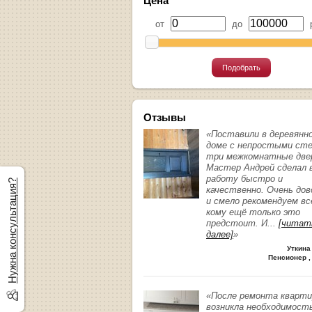
Цена
от
до
р
Подобрать
Отзывы
«Поставили в деревянн
доме с непростыми ст
три межкомнатные две
Мастер Андрей сделал 
работу быстро и
Нужна консультация?
качественно. Очень до
и смело рекомендуем вс
кому ещё только это
предстоит. И
...
[читат
далее]
»
Уткина
Пенсионер ,
«После ремонта кварт
возникла необходимост