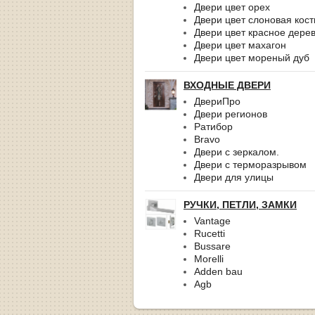
Двери цвет орех
Двери цвет слоновая кост
Двери цвет красное дере
Двери цвет махагон
Двери цвет мореный дуб
ВХОДНЫЕ ДВЕРИ
ДвериПро
Двери регионов
Ратибор
Bravo
Двери с зеркалом.
Двери с терморазрывом
Двери для улицы
РУЧКИ, ПЕТЛИ, ЗАМКИ
Vantage
Rucetti
Bussare
Morelli
Adden bau
Agb