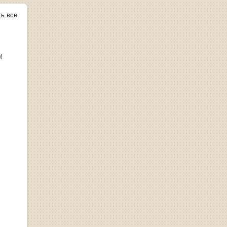
ть все
М