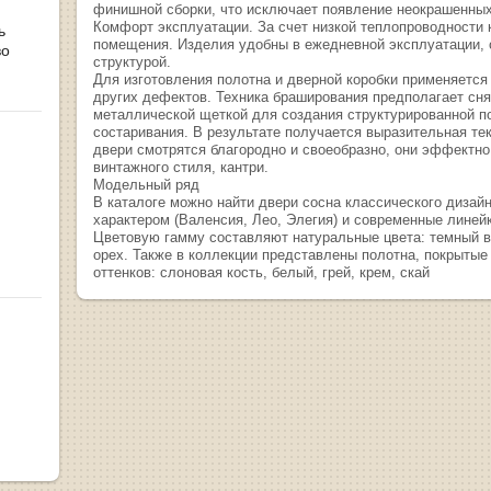
финишной сборки, что исключает появление неокрашенных
Комфорт эксплуатации. За счет низкой теплопроводности 
ь
помещения. Изделия удобны в ежедневной эксплуатации, 
во
структурой.
Для изготовления полотна и дверной коробки применяется
других дефектов. Техника браширования предполагает сн
металлической щеткой для создания структурированной п
состаривания. В результате получается выразительная тек
двери смотрятся благородно и своеобразно, они эффектно
винтажного стиля, кантри.
Модельный ряд
В каталоге можно найти двери сосна классического дизай
характером (Валенсия, Лео, Элегия) и современные линей
Цветовую гамму составляют натуральные цвета: темный в
орех. Также в коллекции представлены полотна, покрыты
оттенков: слоновая кость, белый, грей, крем, скай