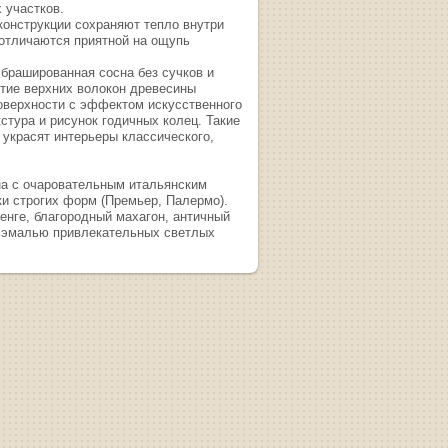
 участков.
конструкции сохраняют тепло внутри
отличаются приятной на ощупь
 брашированная сосна без сучков и
ятие верхних волокон древесины
оверхности с эффектом искусственного
стура и рисунок годичных колец. Такие
 украсят интерьеры классического,
на с очаровательным итальянским
ки строгих форм (Премьер, Палермо).
енге, благородный махагон, античный
е эмалью привлекательных светлых