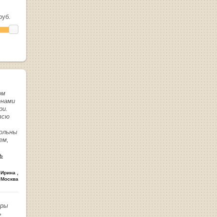
уб.
ом
енами
ри.
всю
вольны
ем,
ь
 Ирина
,
 Москва
иры
ь