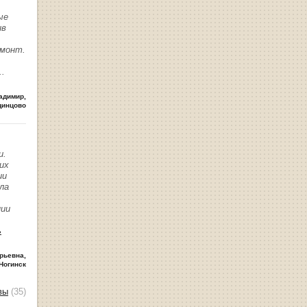
ые
ив
емонт.
..
адимир
,
динцово
и.
их
ии
ла
нии
ь
рьевна
,
Ногинск
вы
(35)