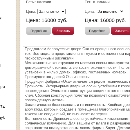
Есть в наличии.
Есть в наличии.
Цена:
Цена:
Е
Цена:
16000
руб.
Цена:
16000
руб.
Подробнее
Заказать
Подробнее
Заказать
Предлагаем белорусские двери Ока из сращенного сосново
тек. Все модели представлены в глухом и остекленном ва
пескоструйными рисунками.
Межкомнатные конструкции из массива сосны пользуются
Ы
демократичной стоимости, легкости, экологичности. Полот
установки в жилых домах, офисах, гостиничных номерах.
Преимущества дверей Ока из сосны
Продукция фабрики «Ока» отличается рядом технических
Прочность. Интерьерные двери из сосны устойчивы к кор
ери
повреждению. Элементы конструкции соединяются с помо
клея. Сборная конструкция полотна позволяет самостоят
поврежденную деталь.
Экологическая безопасность и гигиеничность. Хвойная др
 74
ароматом, который создает в помещении благоприятный м
токсичных соединений, не вызывают аллергии.
дуб
Долговечность. Древесина сосны устойчива к изменениям 
солнечному излучению. Для защиты от влаги и разрушающ
покрываются полиуретановым лаком фирмы Sayer. Детали