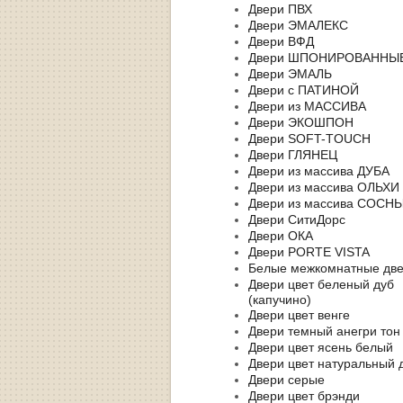
Двери ПВХ
Двери ЭМАЛЕКС
Двери ВФД
Двери ШПОНИРОВАННЫ
Двери ЭМАЛЬ
Двери с ПАТИНОЙ
Двери из МАССИВА
Двери ЭКОШПОН
Двери SOFT-TOUCH
Двери ГЛЯНЕЦ
Двери из массива ДУБА
Двери из массива ОЛЬХИ
Двери из массива СОСН
Двери СитиДорс
Двери ОКА
Двери PORTE VISTA
Белые межкомнатные дв
Двери цвет беленый дуб
(капучино)
Двери цвет венге
Двери темный анегри тон
Двери цвет ясень белый
Двери цвет натуральный 
Двери серые
Двери цвет брэнди