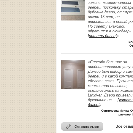
замены межкомнатных
дверей, поскольку стар
дубовые двери, отслуж
почти 15 лет, не
вписывались в новый р
По совету знакомой
обратился в люксдверь
.
[читать далее]
»
Вл
О
«Спасибо большое за
предоставленные услуг
Долгий был выбор и сам
дверей и в какой компан
сделать заказ. Прочита
множество отзывов,
остановилась на компа
Luxdver. Двери привезли
буквально на
...
[читат
далее]
»
Сенгилеева Ирина Ю
риэлтор, 
Все отзы
Оставить отзыв