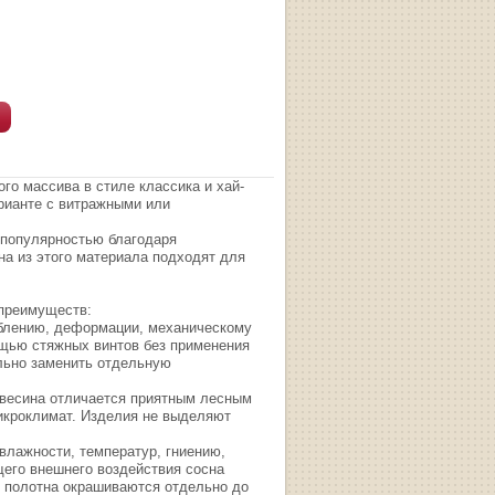
го массива в стиле классика и хай-
рианте с витражными или
 популярностью благодаря
на из этого материала подходят для
 преимуществ:
облению, деформации, механическому
щью стяжных винтов без применения
ельно заменить отдельную
евесина отличается приятным лесным
икроклимат. Изделия не выделяют
влажности, температур, гниению,
его внешнего воздействия сосна
 полотна окрашиваются отдельно до