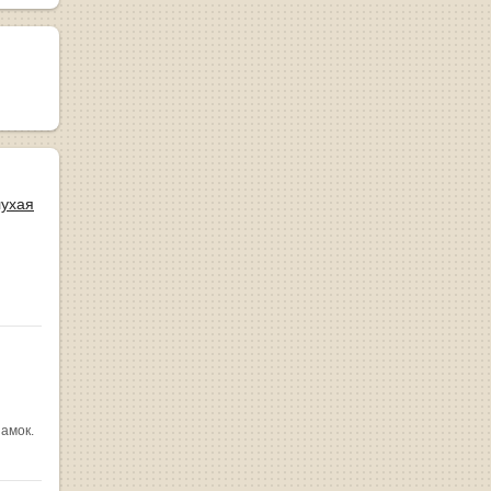
лухая
замок.