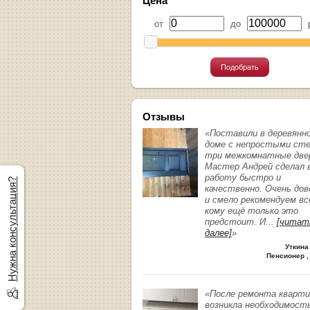
Цена
от
до
р
Подобрать
Отзывы
«Поставили в деревянн
доме с непростыми ст
три межкомнатные две
Мастер Андрей сделал 
работу быстро и
Нужна консультация?
качественно. Очень до
и смело рекомендуем вс
кому ещё только это
предстоит. И
...
[читат
далее]
»
Уткина
Пенсионер ,
«После ремонта кварт
возникла необходимост