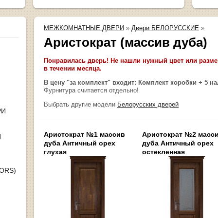
МЕЖКОМНАТНЫЕ ДВЕРИ
»
Двери БЕЛОРУССКИЕ
»
Аристократ (массив дуба)
Понравилась дверь! Не нашли нужный цвет или размер
в течении месяца.
В цену "за комплект" входит: Комплект коробки + 5 н
Фурнитура считается отдельно!
Выбрать другие модели
Белорусских дверей
РИ
Аристократ №1 массив
Аристократ №2 масс
Я
дуба Античный орех
дуба Античный орех
глухая
остекленная
OORS)