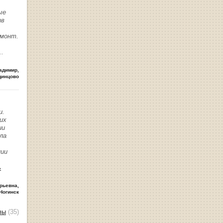
ые
ив
емонт.
..
адимир
,
динцово
и.
их
ии
ла
нии
ь
рьевна
,
Ногинск
вы
(35)