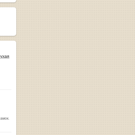
лухая
замок.