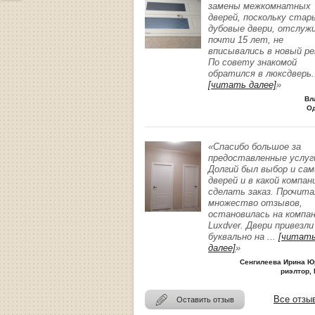
замены межкомнатных
дверей, поскольку стар
дубовые двери, отслуж
почти 15 лет, не
вписывались в новый р
По совету знакомой
обратился в люксдверь
.
[читать далее]
»
Вл
О
«Спасибо большое за
предоставленные услуг
Долгий был выбор и сам
дверей и в какой компан
сделать заказ. Прочита
множество отзывов,
остановилась на компа
Luxdver. Двери привезли
буквально на
...
[читат
далее]
»
Сенгилеева Ирина Ю
риэлтор, 
Все отзы
Оставить отзыв