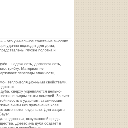
» – это уникальное сочетание высоких
вери удачно подходят для дома,
 представлены глухие полотна и
уба – надежность, долговечность,
нию, грибку. Материал не
держивает перепады влажности,
о-, теплоизоляционными свойствами.
ердостью.
дуба, сверху укрепляются цельно-
ности не видны стыки ламелей. За счет
тойчивость к ударным, статическим
яжные винты без применения клея.
ро заменяется отдельно. Для защиты
Sayer.
 для здоровья, окружающей среды.
щества. Древесина дуба создает в
ете уют и спокойствие.