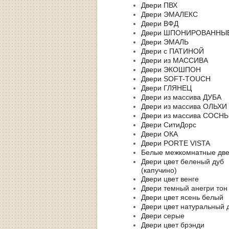
Двери ПВХ
Двери ЭМАЛЕКС
Двери ВФД
Двери ШПОНИРОВАННЫ
Двери ЭМАЛЬ
Двери с ПАТИНОЙ
Двери из МАССИВА
Двери ЭКОШПОН
Двери SOFT-TOUCH
Двери ГЛЯНЕЦ
Двери из массива ДУБА
Двери из массива ОЛЬХИ
Двери из массива СОСН
Двери СитиДорс
Двери ОКА
Двери PORTE VISTA
Белые межкомнатные дв
Двери цвет беленый дуб
(капучино)
Двери цвет венге
Двери темный анегри тон
Двери цвет ясень белый
Двери цвет натуральный 
Двери серые
Двери цвет брэнди