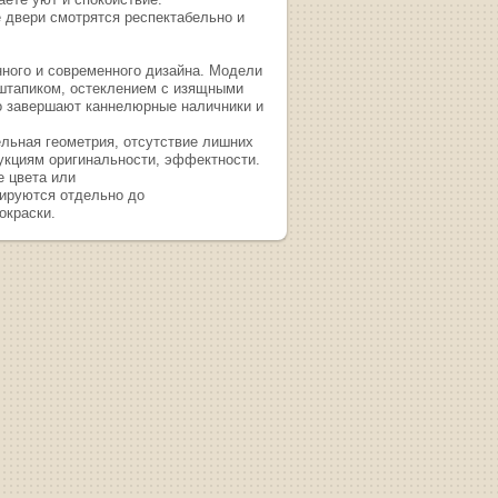
 двери смотрятся респектабельно и
ного и современного дизайна. Модели
штапиком, остеклением с изящными
о завершают каннелюрные наличники и
ельная геометрия, отсутствие лишних
укциям оригинальности, эффектности.
 цвета или
ируются отдельно до
окраски.