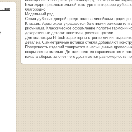
Благодаря привлекательной текстуре в интерьере дубовые
ть все
благородно.
Модельный ряд
Серия дубовых дверей представлена линейками традицион
Классик, Аристократ украшаются багетными рамками или 
рисунками. Классическое оформление полотен гармоничн
декоративные детали: капители, розетки, цоколи.
М
Для коллекции Hi-tech характерны строгие линии, выразит
деталей. Симметричные вставки стекла добавляют констр
Поверхность изделий тонируется в насыщенные древесные
покрывается эмалью. Детали полотен окрашиваются и лак
начала сборки, за счет чего достигается равномерность пр