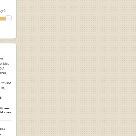
уб.
ом
енами
ри.
всю
вольны
ем,
ь
 Ирина
,
 Москва
иры
ь