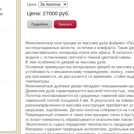
Цена:
ь
Цена:
27000
руб.
во
Подробнее
Заказать
Межкомнатные конструкции из массива дуба фабрики «Ока
эксплуатационных качеств, эстетики и комфорта. Такие д
респектабельного интерьера отеля или офиса. В каталоге
модели с остеклением светлой и темной цветовой гаммы.
В чем особенности дверей из массива дуба
Основные преимущества интерьерных дверей из массива д
устойчивость к механическому повреждению, износу, гние
растрескивается, не рассыхается со временем, стойко вы
температуры.
Межкомнатные дубовые двери обладают повышенными шум
Древесина дуба характеризуется высокой плотностью, тв
Полотна изготавливаются из сращенных ламелей массива 
ламельной плитой толщиной 4 мм. В результате на поверх
разнонаправленности массива конструкция приобретает ус
нагрузкам, короблению. Детали полотна собираются на ст
Поврежденный элемент в таких конструкциях легко и быст
от влаги поверхность обрабатывается итальянским лаком 
Экологичность сырья определяет безопасность продукции
Материал содержит природные антисептики, дубильные ве
помещении благоприятную атмосферу, в которой вы ощуща