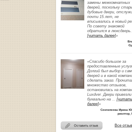
замены межкомнатных
дверей, поскольку стар
дубовые двери, отслуж
почти 15 лет, не
вписывались в новый р
По совету знакомой
обратился в люксдверь
.
[читать далее]
»
Вл
О
«Спасибо большое за
предоставленные услуг
Долгий был выбор и сам
дверей и в какой компан
сделать заказ. Прочита
множество отзывов,
остановилась на компа
Luxdver. Двери привезли
буквально на
...
[читат
далее]
»
Сенгилеева Ирина Ю
риэлтор, 
Все отзы
Оставить отзыв