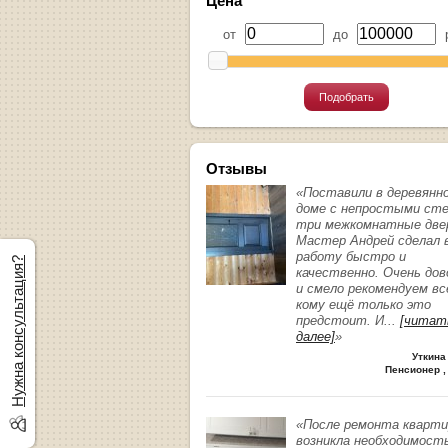
Цена
от
до
р
Подобрать
Отзывы
«Поставили в деревянн
доме с непростыми ст
три межкомнатные две
Мастер Андрей сделал 
работу быстро и
Нужна консультация?
качественно. Очень до
и смело рекомендуем вс
кому ещё только это
предстоит. И
...
[читат
далее]
»
Уткина
Пенсионер ,
«После ремонта кварт
возникла необходимост