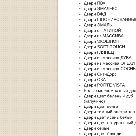
Двери ПВХ
Двери ЭМАЛЕКС
Двери ВФД
Двери ШПОНИРОВАННЫ
Двери ЭМАЛЬ
Двери с ПАТИНОЙ
Двери из МАССИВА
Двери ЭКОШПОН
Двери SOFT-TOUCH
Двери ГЛЯНЕЦ
Двери из массива ДУБА
Двери из массива ОЛЬХИ
Двери из массива СОСН
Двери СитиДорс
Двери ОКА
Двери PORTE VISTA
Белые межкомнатные дв
Двери цвет беленый дуб
(капучино)
Двери цвет венге
Двери темный анегри тон
Двери цвет ясень белый
Двери цвет натуральный 
Двери серые
Двери цвет брэнди