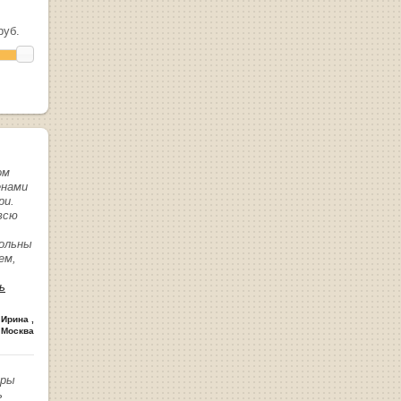
уб.
ом
енами
ри.
всю
вольны
ем,
ь
 Ирина
,
 Москва
иры
ь