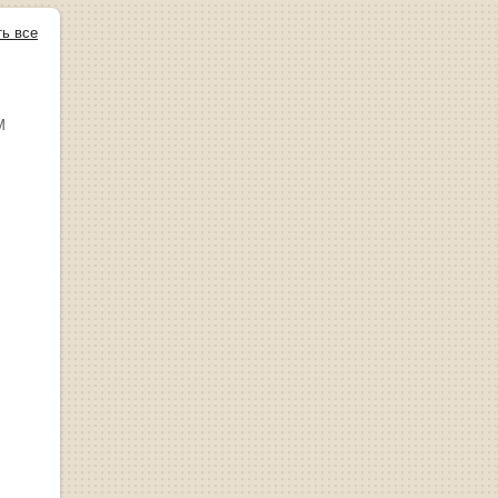
ть все
М