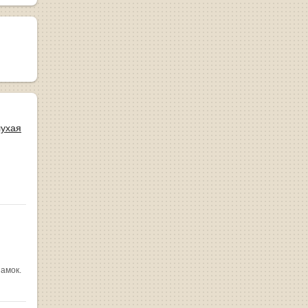
лухая
замок.