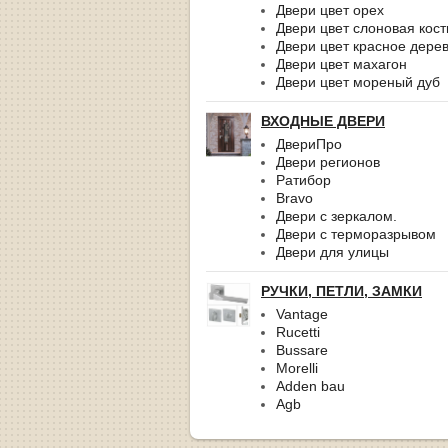
Двери цвет орех
Двери цвет слоновая кост
Двери цвет красное дере
Двери цвет махагон
Двери цвет мореный дуб
ВХОДНЫЕ ДВЕРИ
ДвериПро
Двери регионов
Ратибор
Bravo
Двери с зеркалом.
Двери с терморазрывом
Двери для улицы
РУЧКИ, ПЕТЛИ, ЗАМКИ
Vantage
Rucetti
Bussare
Morelli
Adden bau
Agb