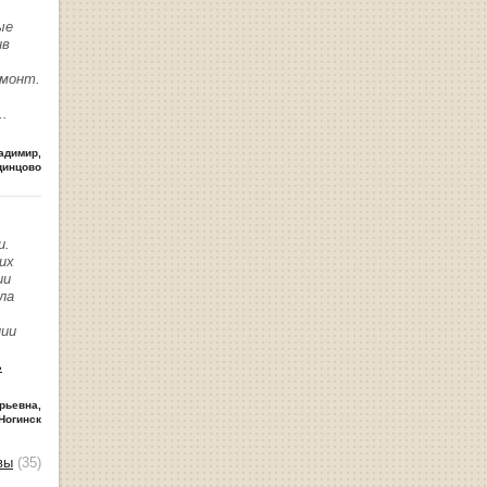
ые
ив
емонт.
..
адимир
,
динцово
и.
их
ии
ла
нии
ь
рьевна
,
Ногинск
вы
(35)