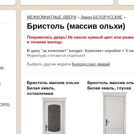
МЕЖКОМНАТНЫЕ ДВЕРИ
»
Двери БЕЛОРУССКИЕ
»
Бристоль (массив ольхи)
Понравилась дверь! Не нашли нужный цвет или размер
в течении месяца.
В цену "за комплект" входит: Комплект коробки + 5 н
Фурнитура считается отдельно!
Выбрать другие модели
Белорусских дверей
РИ
Бристоль массив ольхи
Бристоль массив ол
Я
Белая эмаль,
Белая эмаль, глухая
остекленная
OORS)