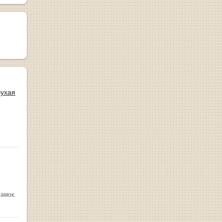
лухая
замок.