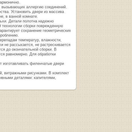
гармонично.
х, вызывающих аллергию соединений.
ства. Установить двери из массива
не, в ванной комнате.
льхи. Детали полотна надежно
й технологии сборки поврежденную
гарантирует сохранение геометрических
ороблению.
перепадам температур, влажности,
и не рассыхается, не растрескивается
ся до окончательной сборки. В
тся равномерно. Для обработки
ет изготавливать филенчатые двери
й, витражными рисунками. В комплект
тивными деталями: капителями,