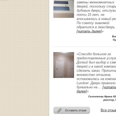
замены межкомнатных
дверей, поскольку стар
дубовые двери, отслуж
почти 15 лет, не
вписывались в новый р
По совету знакомой
обратился в люксдверь
.
[читать далее]
»
Вл
О
«Спасибо большое за
предоставленные услуг
Долгий был выбор и сам
дверей и в какой компан
сделать заказ. Прочита
множество отзывов,
остановилась на компа
Luxdver. Двери привезли
буквально на
...
[читат
далее]
»
Сенгилеева Ирина Ю
риэлтор, 
Все отзы
Оставить отзыв