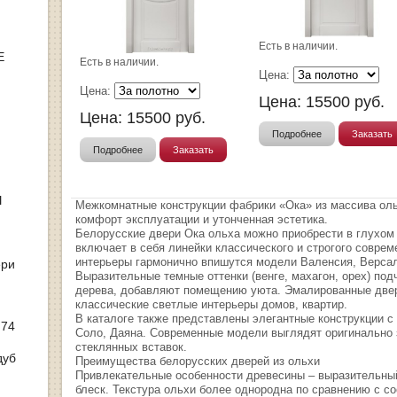
Есть в наличии.
Е
Есть в наличии.
Цена:
Цена:
Цена:
15500
руб.
Цена:
15500
руб.
Подробнее
Заказать
Подробнее
Заказать
Ы
Межкомнатные конструкции фабрики «Ока» из массива оль
комфорт эксплуатации и утонченная эстетика.
Белорусские двери Ока ольха можно приобрести в глухом
включает в себя линейки классического и строгого соврем
интерьеры гармонично впишутся модели Валенсия, Версал
ери
Выразительные темные оттенки (венге, махагон, орех) под
дерева, добавляют помещению уюта. Эмалированные двер
классические светлые интерьеры домов, квартир.
В каталоге также представлены элегантные конструкции с
 74
Соло, Даяна. Современные модели выглядят оригинально з
стеклянных вставок.
дуб
Преимущества белорусских дверей из ольхи
Привлекательные особенности древесины – выразительный
блеск. Текстура ольхи более однородна по сравнению с со