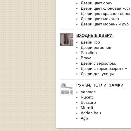
Двери цвет орех
Двери цвет слоновая кост
Двери цвет красное дере
Двери цвет махагон
Двери цвет мореный дуб
ВХОДНЫЕ ДВЕРИ
ДвериПро
Двери регионов
Ратибор
Bravo
Двери с зеркалом.
Двери с терморазрывом
Двери для улицы
РУЧКИ, ПЕТЛИ, ЗАМКИ
Vantage
Rucetti
Bussare
Morelli
Adden bau
Agb