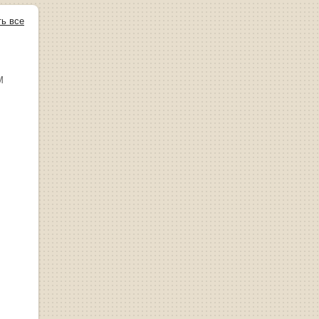
ть все
М