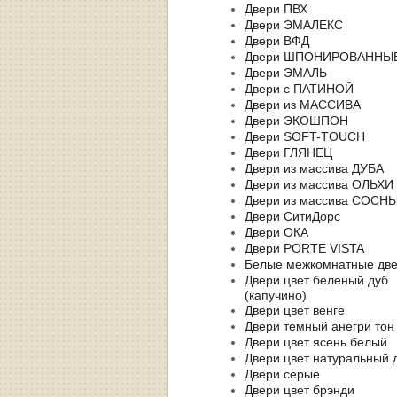
Двери ПВХ
Двери ЭМАЛЕКС
Двери ВФД
Двери ШПОНИРОВАННЫ
Двери ЭМАЛЬ
Двери с ПАТИНОЙ
Двери из МАССИВА
Двери ЭКОШПОН
Двери SOFT-TOUCH
Двери ГЛЯНЕЦ
Двери из массива ДУБА
Двери из массива ОЛЬХИ
Двери из массива СОСН
Двери СитиДорс
Двери ОКА
Двери PORTE VISTA
Белые межкомнатные дв
Двери цвет беленый дуб
(капучино)
Двери цвет венге
Двери темный анегри тон
Двери цвет ясень белый
Двери цвет натуральный 
Двери серые
Двери цвет брэнди