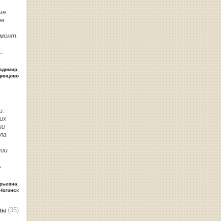
ые
ив
емонт.
..
адимир
,
динцово
и.
их
ии
ла
нии
ь
рьевна
,
Ногинск
вы
(35)