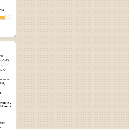
уб.
ом
енами
ри.
всю
вольны
ем,
ь
 Ирина
,
 Москва
иры
ь