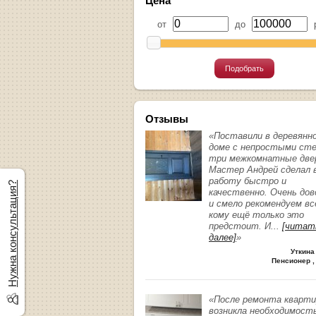
Цена
от
до
р
Подобрать
Отзывы
«Поставили в деревянн
доме с непростыми ст
три межкомнатные две
Мастер Андрей сделал 
работу быстро и
Нужна консультация?
качественно. Очень до
и смело рекомендуем вс
кому ещё только это
предстоит. И
...
[читат
далее]
»
Уткина
Пенсионер ,
«После ремонта кварт
возникла необходимост