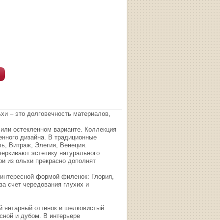
хи – это долговечность материалов,
 или остекленном варианте. Коллекция
енного дизайна. В традиционные
ь, Витраж, Элегия, Венеция.
черкивают эстетику натурального
и из ольхи прекрасно дополнят
 интересной формой филенок: Глория,
а счет чередования глухих и
 янтарный оттенок и шелковистый
сной и дубом. В интерьере