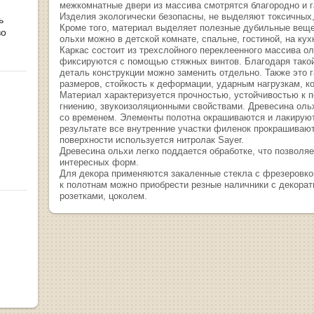
межкомнатные двери из массива смотрятся благородно и 
Изделия экологически безопасны, не выделяют токсичны
ь
Кроме того, материал выделяет полезные дубильные веще
во
ольхи можно в детской комнате, спальне, гостиной, на кух
Каркас состоит из трехслойного переклеенного массива о
фиксируются с помощью стяжных винтов. Благодаря тако
деталь конструкции можно заменить отдельно. Также это 
размеров, стойкость к деформации, ударным нагрузкам, к
Материал характеризуется прочностью, устойчивостью к 
гниению, звукоизоляционными свойствами. Древесина ольх
со временем. Элементы полотна окрашиваются и лакируют
результате все внутренние участки филенок прокрашиваю
поверхности используется нитролак Sayer.
Древесина ольхи легко поддается обработке, что позволя
интересных форм.
Для декора применяются закаленные стекла с фрезеровко
к полотнам можно приобрести резные наличники с декора
розетками, цоколем.