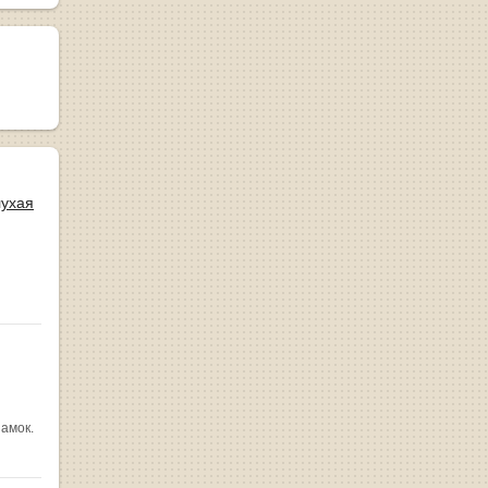
лухая
замок.