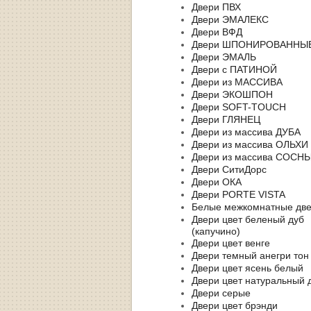
Двери ПВХ
Двери ЭМАЛЕКС
Двери ВФД
Двери ШПОНИРОВАННЫ
Двери ЭМАЛЬ
Двери с ПАТИНОЙ
Двери из МАССИВА
Двери ЭКОШПОН
Двери SOFT-TOUCH
Двери ГЛЯНЕЦ
Двери из массива ДУБА
Двери из массива ОЛЬХИ
Двери из массива СОСН
Двери СитиДорс
Двери ОКА
Двери PORTE VISTA
Белые межкомнатные дв
Двери цвет беленый дуб
(капучино)
Двери цвет венге
Двери темный анегри тон
Двери цвет ясень белый
Двери цвет натуральный 
Двери серые
Двери цвет брэнди