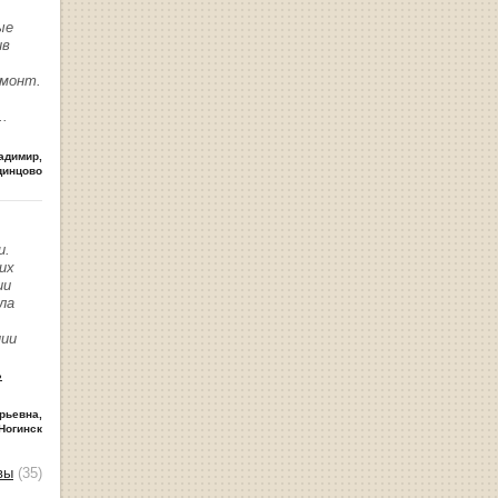
ые
ив
емонт.
..
адимир
,
динцово
и.
их
ии
ла
нии
ь
рьевна
,
Ногинск
вы
(35)