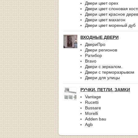
Двери цвет орех
Двери цвет слоновая кост
Двери цвет красное дере
Двери цвет махагон
Двери цвет мореный дуб
ВХОДНЫЕ ДВЕРИ
ДвериПро
Двери регионов
Ратибор
Bravo
Двери с зеркалом.
Двери с терморазрывом
Двери для улицы
РУЧКИ, ПЕТЛИ, ЗАМКИ
Vantage
Rucetti
Bussare
Morelli
Adden bau
Agb