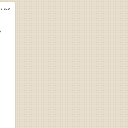
ть все
М