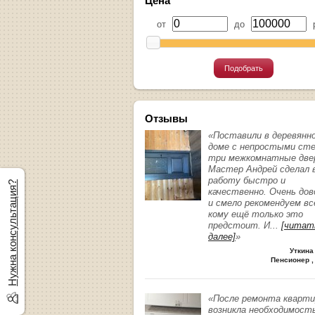
Цена
от
до
р
Подобрать
Отзывы
«Поставили в деревянн
доме с непростыми ст
три межкомнатные две
Мастер Андрей сделал 
работу быстро и
Нужна консультация?
качественно. Очень до
и смело рекомендуем вс
кому ещё только это
предстоит. И
...
[читат
далее]
»
Уткина
Пенсионер ,
«После ремонта кварт
возникла необходимост