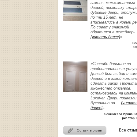
замены межкомнатных
дверей, поскольку стар
дубовые двери, отслуж
почти 15 лет, не
вписывались в новый р
По совету знакомой
обратился в люксдверь
.
[читать далее]
»
Вл
О
«Спасибо большое за
предоставленные услуг
Долгий был выбор и сам
дверей и в какой компан
сделать заказ. Прочита
множество отзывов,
остановилась на компа
Luxdver. Двери привезли
буквально на
...
[читат
далее]
»
Сенгилеева Ирина Ю
риэлтор, 
Все отзы
Оставить отзыв