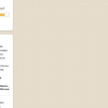
уб.
ом
енами
ри.
всю
вольны
ем,
ь
 Ирина
,
 Москва
иры
ь