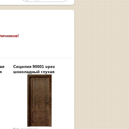
аличников!
ая
Сицилия 90001 орех
я
шоколадный глухая