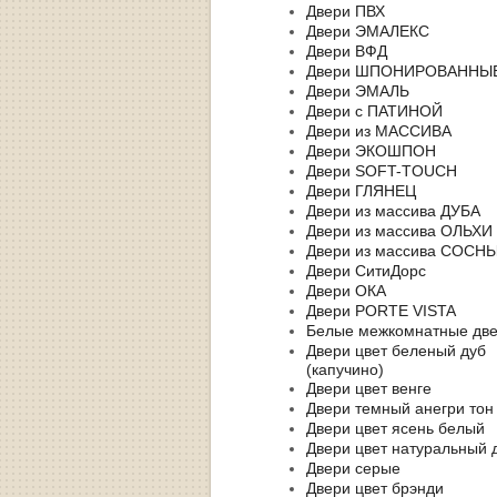
Двери ПВХ
Двери ЭМАЛЕКС
Двери ВФД
Двери ШПОНИРОВАННЫ
Двери ЭМАЛЬ
Двери с ПАТИНОЙ
Двери из МАССИВА
Двери ЭКОШПОН
Двери SOFT-TOUCH
Двери ГЛЯНЕЦ
Двери из массива ДУБА
Двери из массива ОЛЬХИ
Двери из массива СОСН
Двери СитиДорс
Двери ОКА
Двери PORTE VISTA
Белые межкомнатные дв
Двери цвет беленый дуб
(капучино)
Двери цвет венге
Двери темный анегри тон
Двери цвет ясень белый
Двери цвет натуральный 
Двери серые
Двери цвет брэнди