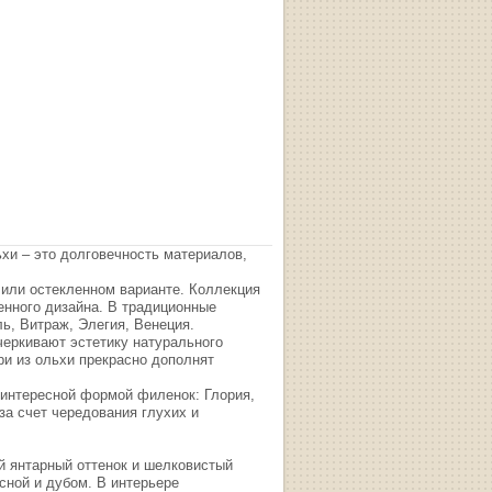
хи – это долговечность материалов,
 или остекленном варианте. Коллекция
енного дизайна. В традиционные
ь, Витраж, Элегия, Венеция.
черкивают эстетику натурального
и из ольхи прекрасно дополнят
 интересной формой филенок: Глория,
а счет чередования глухих и
 янтарный оттенок и шелковистый
сной и дубом. В интерьере