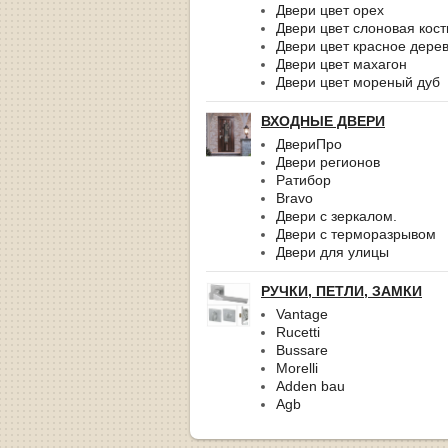
Двери цвет орех
Двери цвет слоновая кост
Двери цвет красное дере
Двери цвет махагон
Двери цвет мореный дуб
ВХОДНЫЕ ДВЕРИ
ДвериПро
Двери регионов
Ратибор
Bravo
Двери с зеркалом.
Двери с терморазрывом
Двери для улицы
РУЧКИ, ПЕТЛИ, ЗАМКИ
Vantage
Rucetti
Bussare
Morelli
Adden bau
Agb