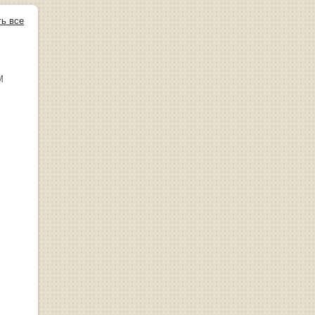
ть все
М