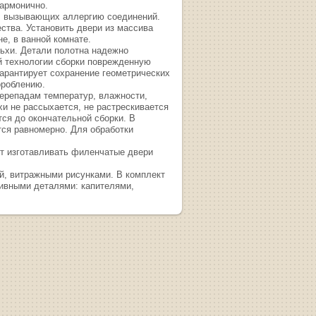
гармонично.
х, вызывающих аллергию соединений.
ства. Установить двери из массива
не, в ванной комнате.
льхи. Детали полотна надежно
й технологии сборки поврежденную
гарантирует сохранение геометрических
ороблению.
перепадам температур, влажности,
и не рассыхается, не растрескивается
ся до окончательной сборки. В
тся равномерно. Для обработки
ет изготавливать филенчатые двери
й, витражными рисунками. В комплект
тивными деталями: капителями,