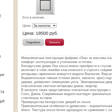
Е
Есть в наличии.
Цена:
Цена:
19500
руб.
Подробнее
Заказать
Ы
Межкомнатные конструкции фабрики «Ока» из массива оль
комфорт эксплуатации и утонченная эстетика.
Белорусские двери Ока ольха можно приобрести в глухом
включает в себя линейки классического и строгого соврем
интерьеры гармонично впишутся модели Валенсия, Версал
ери
Выразительные темные оттенки (венге, махагон, орех) под
дерева, добавляют помещению уюта. Эмалированные двер
классические светлые интерьеры домов, квартир.
В каталоге также представлены элегантные конструкции с
 74
Соло, Даяна. Современные модели выглядят оригинально з
стеклянных вставок.
дуб
Преимущества белорусских дверей из ольхи
Привлекательные особенности древесины – выразительный
блеск. Текстура ольхи более однородна по сравнению с со