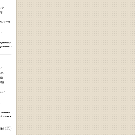
ые
ив
емонт.
..
адимир
,
динцово
и.
их
ии
ла
нии
ь
рьевна
,
Ногинск
вы
(35)