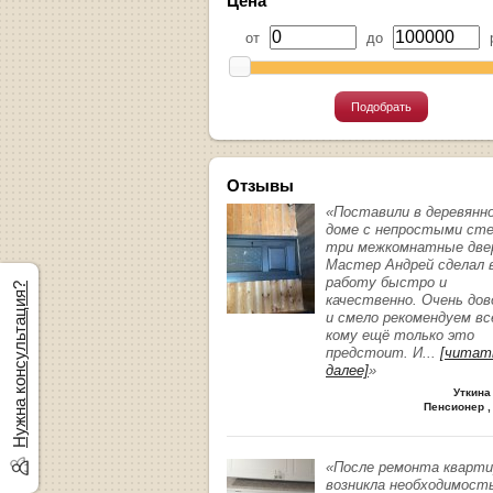
Цена
от
до
р
Подобрать
Отзывы
«Поставили в деревянн
доме с непростыми ст
три межкомнатные две
Мастер Андрей сделал 
работу быстро и
Нужна консультация?
качественно. Очень до
и смело рекомендуем вс
кому ещё только это
предстоит. И
...
[читат
далее]
»
Уткина
Пенсионер ,
«После ремонта кварт
возникла необходимост