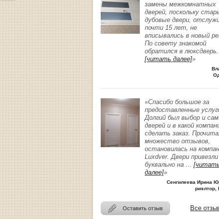
замены межкомнатных
дверей, поскольку стар
дубовые двери, отслуж
почти 15 лет, не
вписывались в новый р
По совету знакомой
обратился в люксдверь
.
[читать далее]
»
Вл
О
«Спасибо большое за
предоставленные услуг
Долгий был выбор и сам
дверей и в какой компан
сделать заказ. Прочита
множество отзывов,
остановилась на компа
Luxdver. Двери привезли
буквально на
...
[читат
далее]
»
Сенгилеева Ирина Ю
риэлтор, 
Все отзы
Оставить отзыв