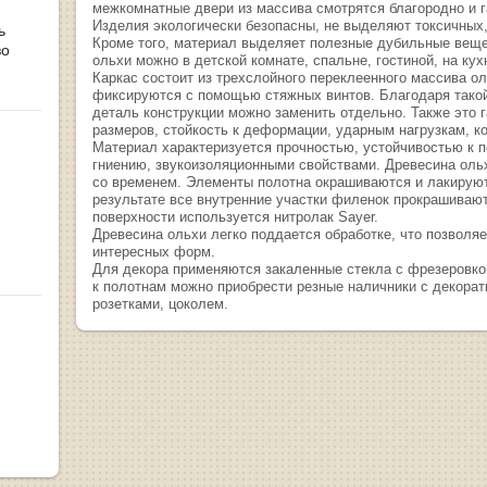
межкомнатные двери из массива смотрятся благородно и 
Изделия экологически безопасны, не выделяют токсичны
ь
Кроме того, материал выделяет полезные дубильные веще
во
ольхи можно в детской комнате, спальне, гостиной, на кух
Каркас состоит из трехслойного переклеенного массива о
фиксируются с помощью стяжных винтов. Благодаря тако
деталь конструкции можно заменить отдельно. Также это 
размеров, стойкость к деформации, ударным нагрузкам, к
Материал характеризуется прочностью, устойчивостью к 
гниению, звукоизоляционными свойствами. Древесина ольх
со временем. Элементы полотна окрашиваются и лакируют
результате все внутренние участки филенок прокрашиваю
поверхности используется нитролак Sayer.
Древесина ольхи легко поддается обработке, что позволя
интересных форм.
Для декора применяются закаленные стекла с фрезеровко
к полотнам можно приобрести резные наличники с декора
розетками, цоколем.