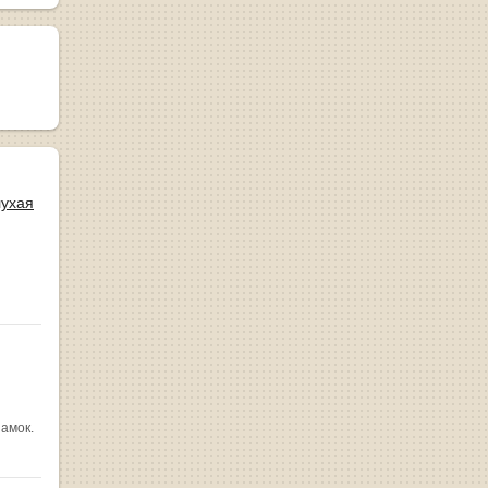
лухая
замок.