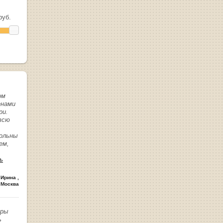
уб.
ом
енами
ри.
всю
вольны
ем,
ь
 Ирина
,
 Москва
иры
ь