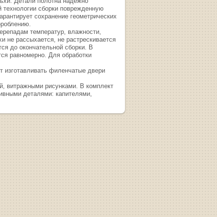
льхи. Детали полотна надежно
й технологии сборки поврежденную
гарантирует сохранение геометрических
ороблению.
перепадам температур, влажности,
и не рассыхается, не растрескивается
ся до окончательной сборки. В
тся равномерно. Для обработки
ет изготавливать филенчатые двери
й, витражными рисунками. В комплект
тивными деталями: капителями,