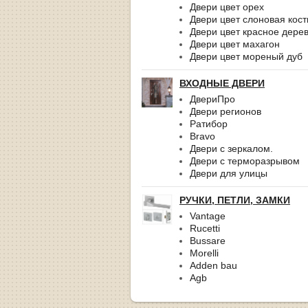
Двери цвет орех
Двери цвет слоновая кост
Двери цвет красное дере
Двери цвет махагон
Двери цвет мореный дуб
ВХОДНЫЕ ДВЕРИ
ДвериПро
Двери регионов
Ратибор
Bravo
Двери с зеркалом.
Двери с терморазрывом
Двери для улицы
РУЧКИ, ПЕТЛИ, ЗАМКИ
Vantage
Rucetti
Bussare
Morelli
Adden bau
Agb