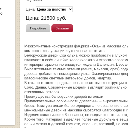
Под заказ.
ь
Цена
во
Цена:
21500
руб.
Подробнее
Заказать
Межкомнатные конструкции фабрики «Ока» из массива оль
комфорт эксплуатации и утонченная эстетика.
Белорусские двери Ока ольха можно приобрести в глухом
включает в себя линейки классического и строгого соврем
интерьеры гармонично впишутся модели Валенсия, Версал
Выразительные темные оттенки (венге, махагон, орех) под
дерева, добавляют помещению уюта. Эмалированные двер
классические светлые интерьеры домов, квартир.
В каталоге также представлены элегантные конструкции с
Соло, Даяна. Современные модели выглядят оригинально з
стеклянных вставок.
Преимущества белорусских дверей из ольхи
Привлекательные особенности древесины – выразительный
блеск. Текстура ольхи более однородна по сравнению с со
межкомнатные двери из массива смотрятся благородно и 
Изделия экологически безопасны, не выделяют токсичны
Кроме того, материал выделяет полезные дубильные веще
ольхи можно в детской комнате, спальне, гостиной, на кух