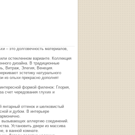
хи – это долговечность материалов,
 или остекленном варианте. Коллекция
енного дизайна. В традиционные
ь, Витраж, Элегия, Венеция.
черкивают эстетику натурального
и из ольхи прекрасно дополнят
 интересной формой филенок: Глория,
а счет чередования глухих и
 янтарный оттенок и шелковистый
сной и дубом. В интерьере
гармонично.
х, вызывающих аллергию соединений.
ства. Установить двери из массива
не, в ванной комнате.