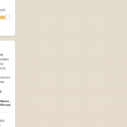
уб.
ом
енами
ри.
всю
вольны
ем,
ь
 Ирина
,
 Москва
иры
ь