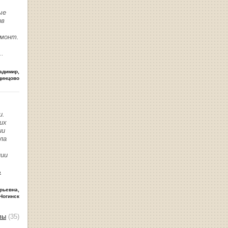
ые
ив
емонт.
..
адимир
,
динцово
и.
их
ии
ла
нии
ь
рьевна
,
Ногинск
вы
(35)