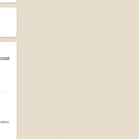
лухая
замок.