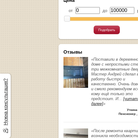
Цена
от
до
р
Подобрать
Отзывы
«Поставили в деревянн
доме с непростыми ст
три межкомнатные две
Мастер Андрей сделал 
работу быстро и
Нужна консультация?
качественно. Очень до
и смело рекомендуем вс
кому ещё только это
предстоит. И
...
[читат
далее]
»
Уткина
Пенсионер ,
«После ремонта кварт
возникла необходимост