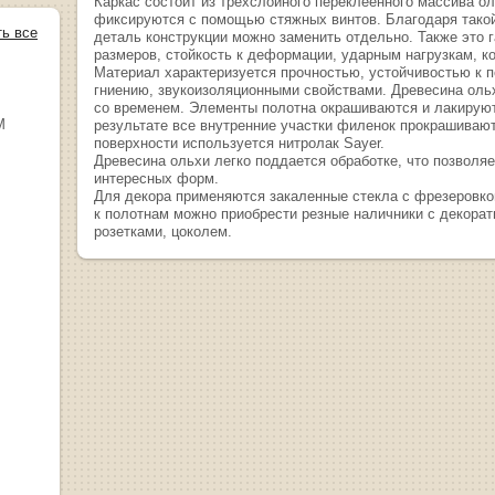
Каркас состоит из трехслойного переклеенного массива о
фиксируются с помощью стяжных винтов. Благодаря тако
ть все
деталь конструкции можно заменить отдельно. Также это 
размеров, стойкость к деформации, ударным нагрузкам, к
Материал характеризуется прочностью, устойчивостью к 
гниению, звукоизоляционными свойствами. Древесина ольх
со временем. Элементы полотна окрашиваются и лакируют
М
результате все внутренние участки филенок прокрашиваю
поверхности используется нитролак Sayer.
Древесина ольхи легко поддается обработке, что позволя
интересных форм.
Для декора применяются закаленные стекла с фрезеровко
к полотнам можно приобрести резные наличники с декора
розетками, цоколем.