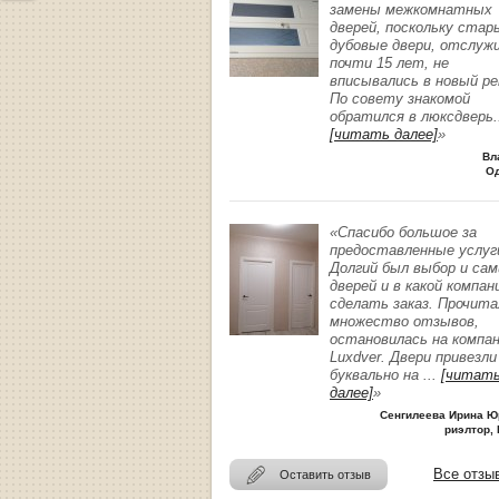
замены межкомнатных
дверей, поскольку стар
дубовые двери, отслуж
почти 15 лет, не
вписывались в новый р
По совету знакомой
обратился в люксдверь
.
[читать далее]
»
Вл
О
«Спасибо большое за
предоставленные услуг
Долгий был выбор и сам
дверей и в какой компан
сделать заказ. Прочита
множество отзывов,
остановилась на компа
Luxdver. Двери привезли
буквально на
...
[читат
далее]
»
Сенгилеева Ирина Ю
риэлтор, 
Все отзы
Оставить отзыв