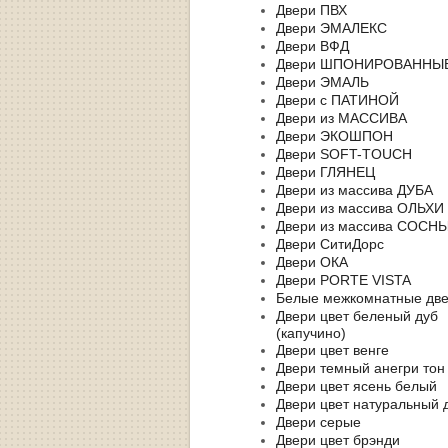
Двери ПВХ
Двери ЭМАЛЕКС
Двери ВФД
Двери ШПОНИРОВАННЫ
Двери ЭМАЛЬ
Двери с ПАТИНОЙ
Двери из МАССИВА
Двери ЭКОШПОН
Двери SOFT-TOUCH
Двери ГЛЯНЕЦ
Двери из массива ДУБА
Двери из массива ОЛЬХИ
Двери из массива СОСН
Двери СитиДорс
Двери ОКА
Двери PORTE VISTA
Белые межкомнатные дв
Двери цвет беленый дуб
(капучино)
Двери цвет венге
Двери темный анегри тон
Двери цвет ясень белый
Двери цвет натуральный 
Двери серые
Двери цвет брэнди