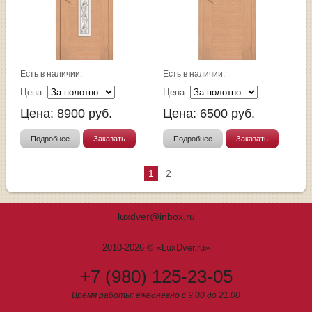
Есть в наличии.
Есть в наличии.
Цена:
Цена:
Цена:
8900
руб.
Цена:
6500
руб.
Подробнее
Заказать
Подробнее
Заказать
1
2
luxdver@inbox.ru
2010-2026 © «LuxDver.ru»
+7 (980) 125-23-05
Время работы: ежедневно с 9.00 до 21.00