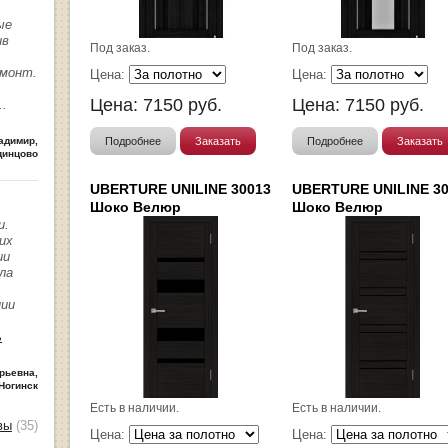
ые
ив
Под заказ.
Под заказ.
емонт.
Цена:
Цена:
Цена:
7150
руб.
Цена:
7150
руб.
..
Подробнее
Заказать
Подробнее
Заказать
адимир
,
динцово
UBERTURE UNILINE 30013
UBERTURE UNILINE 3
Шоко Велюр
Шоко Велюр
и.
их
ии
ла
нии
ь
рьевна
,
Ногинск
Есть в наличии.
Есть в наличии.
вы
(35)
Цена:
Цена: