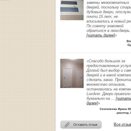
замены межкомнатных
дверей, поскольку стар
дубовые двери, отслуж
почти 15 лет, не
вписывались в новый р
По совету знакомой
обратился в люксдверь
.
[читать далее]
»
Вл
О
«Спасибо большое за
предоставленные услуг
Долгий был выбор и сам
дверей и в какой компан
сделать заказ. Прочита
множество отзывов,
остановилась на компа
Luxdver. Двери привезли
буквально на
...
[читат
далее]
»
Сенгилеева Ирина Ю
риэлтор, 
Все отзы
Оставить отзыв