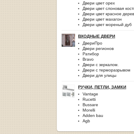
Двери цвет орех
Двери цвет слоновая кост
Двери цвет красное дере
Двери цвет махагон
Двери цвет мореный дуб
ВХОДНЫЕ ДВЕРИ
ДвериПро
Двери регионов
Ратибор
Bravo
Двери с зеркалом.
Двери с терморазрывом
Двери для улицы
РУЧКИ, ПЕТЛИ, ЗАМКИ
Vantage
Rucetti
Bussare
Morelli
Adden bau
Agb