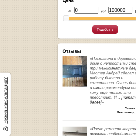
Цена
от
до
р
Подобрать
Отзывы
«Поставили в деревянн
доме с непростыми ст
три межкомнатные две
Мастер Андрей сделал 
работу быстро и
Нужна консультация?
качественно. Очень до
и смело рекомендуем вс
кому ещё только это
предстоит. И
...
[читат
далее]
»
Уткина
Пенсионер ,
«После ремонта кварт
возникла необходимост