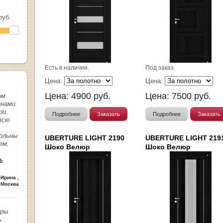
уб.
Есть в наличии.
Под заказ.
Цена:
Цена:
Цена:
4900
руб.
Цена:
7500
руб.
ом
енами
ри.
Подробнее
Заказать
Подробнее
Заказать
всю
вольны
UBERTURE LIGHT 2190
UBERTURE LIGHT 219
ем,
Шоко Велюр
Шоко Велюр
ь
 Ирина
,
 Москва
иры
ь