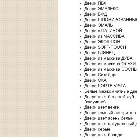
Двери ПВХ
Двери ЭМАЛЕКС
Двери ВФД
Двери ШПОНИРОВАННЫ
Двери ЭМАЛЬ
Двери с ПАТИНОЙ
Двери из МАССИВА
Двери ЭКОШПОН
Двери SOFT-TOUCH
Двери ГЛЯНЕЦ
Двери из массива ДУБА
Двери из массива ОЛЬХИ
Двери из массива СОСН
Двери СитиДорс
Двери ОКА
Двери PORTE VISTA
Белые межкомнатные дв
Двери цвет беленый дуб
(капучино)
Двери цвет венге
Двери темный анегри тон
Двери цвет ясень белый
Двери цвет натуральный 
Двери серые
Двери цвет брэнди