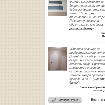
замены межкомнатных
дверей, поскольку стар
дубовые двери, отслуж
почти 15 лет, не
вписывались в новый р
По совету знакомой
обратился в люксдверь
.
[читать далее]
»
Вл
О
«Спасибо большое за
предоставленные услуг
Долгий был выбор и сам
дверей и в какой компан
сделать заказ. Прочита
множество отзывов,
остановилась на компа
Luxdver. Двери привезли
буквально на
...
[читат
далее]
»
Сенгилеева Ирина Ю
риэлтор, 
Все отзы
Оставить отзыв