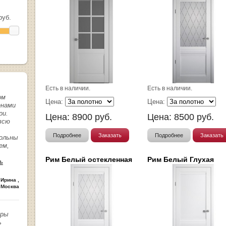
уб.
Есть в наличии.
Есть в наличии.
ом
Цена:
Цена:
енами
ри.
Цена:
8900
руб.
Цена:
8500
руб.
всю
Подробнее
Заказать
Подробнее
Заказать
вольны
ем,
Рим Белый остекленная
Рим Белый Глухая
ь
 Ирина
,
 Москва
иры
ь