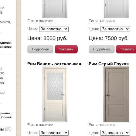
ые
ив
Есть в наличии.
Есть в наличии.
емонт.
Цена:
Цена:
..
Цена:
8500
руб.
Цена:
7500
руб.
адимир
,
динцово
Подробнее
Заказать
Подробнее
Заказать
Рим Ваниль остекленная
Рим Серый Глухая
и.
их
ии
ла
нии
ь
рьевна
,
Ногинск
Есть в наличии.
Есть в наличии.
вы
(35)
Цена:
Цена: