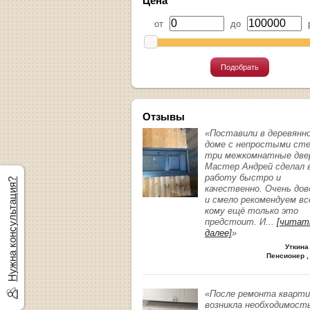
Цена
от
до
р
Подобрать
Отзывы
«Поставили в деревянн
доме с непростыми ст
три межкомнатные две
Мастер Андрей сделал 
работу быстро и
Нужна консультация?
качественно. Очень до
и смело рекомендуем вс
кому ещё только это
предстоит. И
...
[читат
далее]
»
Уткина
Пенсионер ,
«После ремонта кварт
возникла необходимост