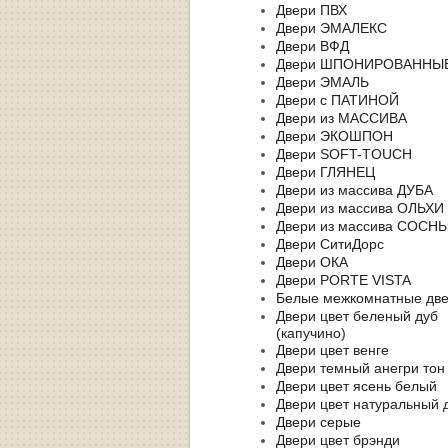
Двери ПВХ
Двери ЭМАЛЕКС
Двери ВФД
Двери ШПОНИРОВАННЫ
Двери ЭМАЛЬ
Двери с ПАТИНОЙ
Двери из МАССИВА
Двери ЭКОШПОН
Двери SOFT-TOUCH
Двери ГЛЯНЕЦ
Двери из массива ДУБА
Двери из массива ОЛЬХИ
Двери из массива СОСН
Двери СитиДорс
Двери ОКА
Двери PORTE VISTA
Белые межкомнатные дв
Двери цвет беленый дуб
(капучино)
Двери цвет венге
Двери темный анегри тон
Двери цвет ясень белый
Двери цвет натуральный 
Двери серые
Двери цвет брэнди