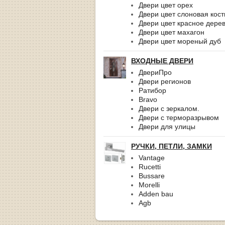
Двери цвет орех
Двери цвет слоновая кост
Двери цвет красное дере
Двери цвет махагон
Двери цвет мореный дуб
ВХОДНЫЕ ДВЕРИ
ДвериПро
Двери регионов
Ратибор
Bravo
Двери с зеркалом.
Двери с терморазрывом
Двери для улицы
РУЧКИ, ПЕТЛИ, ЗАМКИ
Vantage
Rucetti
Bussare
Morelli
Adden bau
Agb