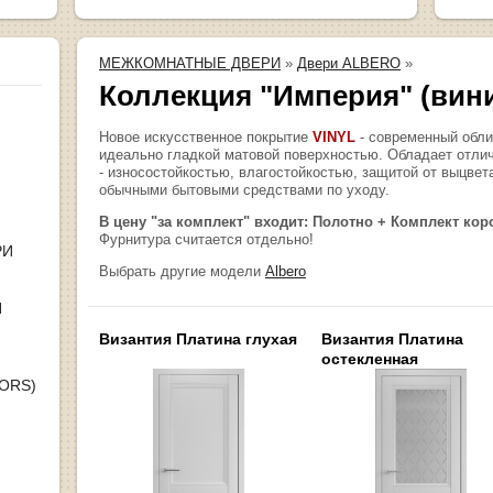
МЕЖКОМНАТНЫЕ ДВЕРИ
»
Двери ALBERO
»
Коллекция "Империя" (вин
Новое искусственное покрытие
VINYL
- современный обл
идеально гладкой матовой поверхностью. Обладает отл
- износостойкостью, влагостойкостью, защитой от выцвет
обычными бытовыми средствами по уходу.
В цену "за комплект" входит: Полотно + Комплект кор
Фурнитура считается отдельно!
РИ
Выбрать другие модели
Albero
Я
Византия Платина глухая
Византия Платина
остекленная
OORS)