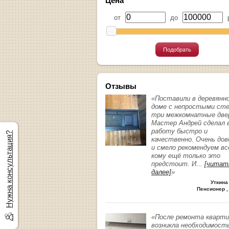
Цена
от
до
р
Подобрать
Отзывы
«Поставили в деревянн
доме с непростыми ст
три межкомнатные две
Мастер Андрей сделал 
работу быстро и
Нужна консультация?
качественно. Очень до
и смело рекомендуем вс
кому ещё только это
предстоит. И
...
[читат
далее]
»
Уткина
Пенсионер ,
«После ремонта кварт
возникла необходимост