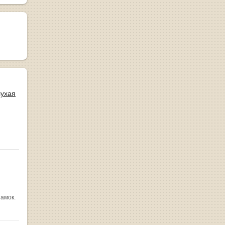
лухая
замок.