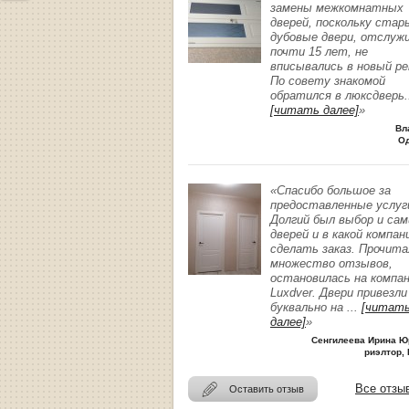
замены межкомнатных
дверей, поскольку стар
дубовые двери, отслуж
почти 15 лет, не
вписывались в новый р
По совету знакомой
обратился в люксдверь
.
[читать далее]
»
Вл
О
«Спасибо большое за
предоставленные услуг
Долгий был выбор и сам
дверей и в какой компан
сделать заказ. Прочита
множество отзывов,
остановилась на компа
Luxdver. Двери привезли
буквально на
...
[читат
далее]
»
Сенгилеева Ирина Ю
риэлтор, 
Все отзы
Оставить отзыв