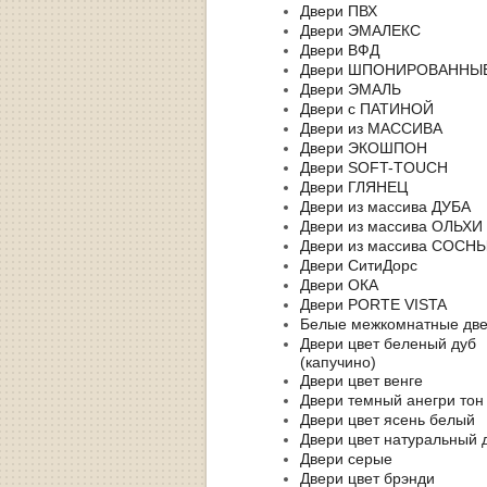
Двери ПВХ
Двери ЭМАЛЕКС
Двери ВФД
Двери ШПОНИРОВАННЫ
Двери ЭМАЛЬ
Двери с ПАТИНОЙ
Двери из МАССИВА
Двери ЭКОШПОН
Двери SOFT-TOUCH
Двери ГЛЯНЕЦ
Двери из массива ДУБА
Двери из массива ОЛЬХИ
Двери из массива СОСН
Двери СитиДорс
Двери ОКА
Двери PORTE VISTA
Белые межкомнатные дв
Двери цвет беленый дуб
(капучино)
Двери цвет венге
Двери темный анегри тон
Двери цвет ясень белый
Двери цвет натуральный 
Двери серые
Двери цвет брэнди