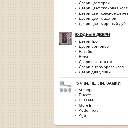
Двери цвет орех
Двери цвет слоновая кост
Двери цвет красное дере
Двери цвет махагон
Двери цвет мореный дуб
ВХОДНЫЕ ДВЕРИ
ДвериПро
Двери регионов
Ратибор
Bravo
Двери с зеркалом.
Двери с терморазрывом
Двери для улицы
РУЧКИ, ПЕТЛИ, ЗАМКИ
Vantage
Rucetti
Bussare
Morelli
Adden bau
Agb