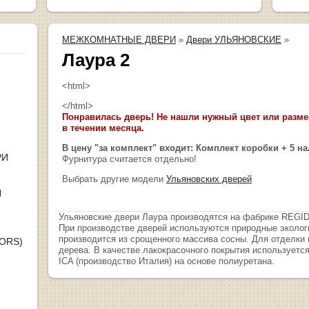
МЕЖКОМНАТНЫЕ ДВЕРИ
»
Двери УЛЬЯНОВСКИЕ
»
Лаура 2
<html>
</html>
Понравилась дверь! Не нашли нужный цвет или размер
в течении месяца.
В цену "за комплект" входит: Комплект коробки + 5 н
РИ
Фурнитура считается отдельно!
Выбрать другие модели
Ульяновских дверей
Я
Ульяновские двери Лаура производятся на фабрике REG
При производстве дверей используются природные эколог
производится из срощенного массива сосны. Для отделки
OORS)
дерева. В качестве лакокрасочного покрытия используется
ICA (производство Италия) на основе полиуретана.