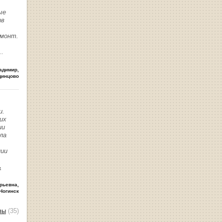
ые
ив
емонт.
..
адимир
,
динцово
и.
их
ии
ла
нии
ь
рьевна
,
Ногинск
вы
(35)