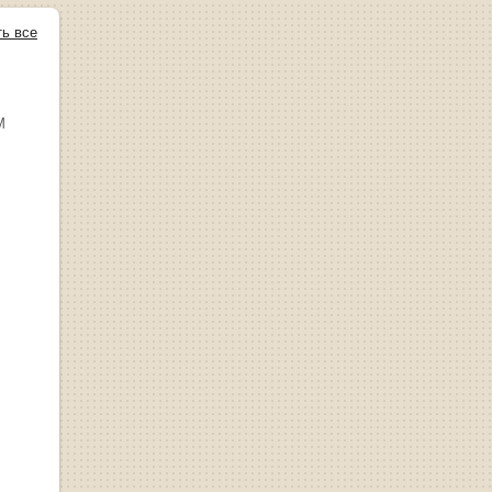
ть все
М