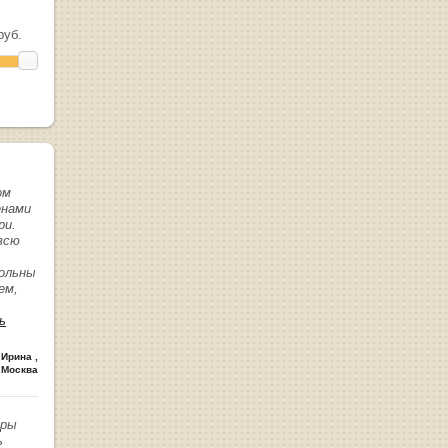
уб.
ом
енами
ри.
всю
вольны
ем,
ь
 Ирина
,
 Москва
иры
ь