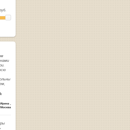
уб.
ом
енами
ри.
всю
вольны
ем,
ь
 Ирина
,
 Москва
иры
ь