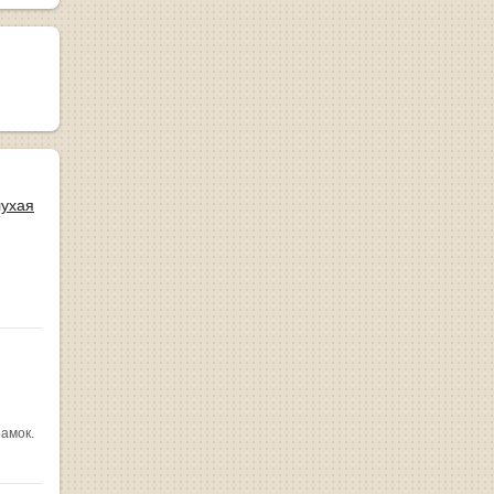
лухая
замок.