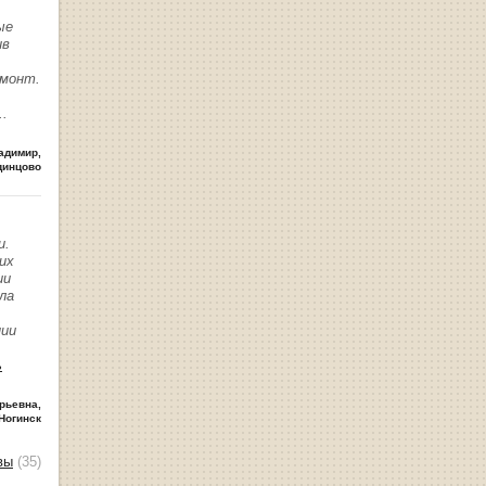
ые
ив
емонт.
..
адимир
,
динцово
и.
их
ии
ла
нии
ь
рьевна
,
Ногинск
вы
(35)