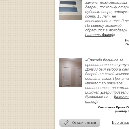
замены межкомнатных
дверей, поскольку стар
дубовые двери, отслуж
почти 15 лет, не
вписывались в новый р
По совету знакомой
обратился в люксдверь
.
[читать далее]
»
Вл
О
«Спасибо большое за
предоставленные услуг
Долгий был выбор и сам
дверей и в какой компан
сделать заказ. Прочита
множество отзывов,
остановилась на компа
Luxdver. Двери привезли
буквально на
...
[читат
далее]
»
Сенгилеева Ирина Ю
риэлтор, 
Все отзы
Оставить отзыв