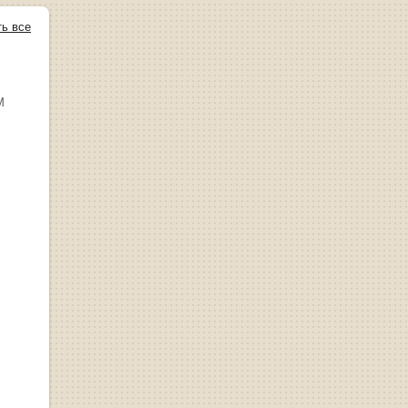
ть все
М