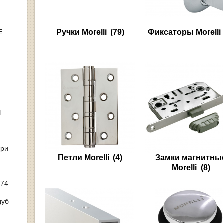
Е
Ручки Morelli
(79)
Фиксаторы Morelli
Ы
ери
Петли Morelli
(4)
Замки магнитны
Morelli
(8)
 74
дуб