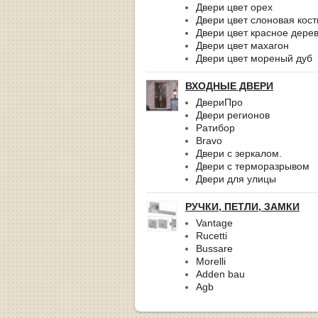
Двери цвет орех
Двери цвет слоновая кост
Двери цвет красное дере
Двери цвет махагон
Двери цвет мореный дуб
ВХОДНЫЕ ДВЕРИ
ДвериПро
Двери регионов
Ратибор
Bravo
Двери с зеркалом.
Двери с терморазрывом
Двери для улицы
РУЧКИ, ПЕТЛИ, ЗАМКИ
Vantage
Rucetti
Bussare
Morelli
Adden bau
Agb