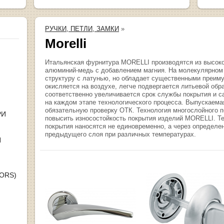
РУЧКИ, ПЕТЛИ, ЗАМКИ
»
Morelli
Итальянская фурнитура MORELLI производятся из высокок
алюминий-медь с добавлением магния. На молекулярном 
структуру с латунью, но обладает существенными преи
окисляется на воздухе, легче подвергается литьевой об
соответственно увеличивается срок службы покрытия и с
на каждом этапе технологического процесса. Выпускаема
обязательную проверку ОТК. Технология многослойного п
РИ
повысить износостойкость покрытия изделий MORELLI. Те
покрытия наносятся не единовременно, а через определе
предыдущего слоя при различных температурах.
Я
OORS)