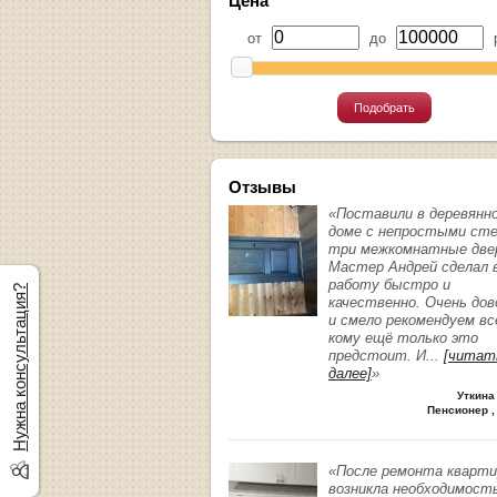
Цена
от
до
р
Подобрать
Отзывы
«Поставили в деревянн
доме с непростыми ст
три межкомнатные две
Мастер Андрей сделал 
работу быстро и
Нужна консультация?
качественно. Очень до
и смело рекомендуем вс
кому ещё только это
предстоит. И
...
[читат
далее]
»
Уткина
Пенсионер ,
«После ремонта кварт
возникла необходимост