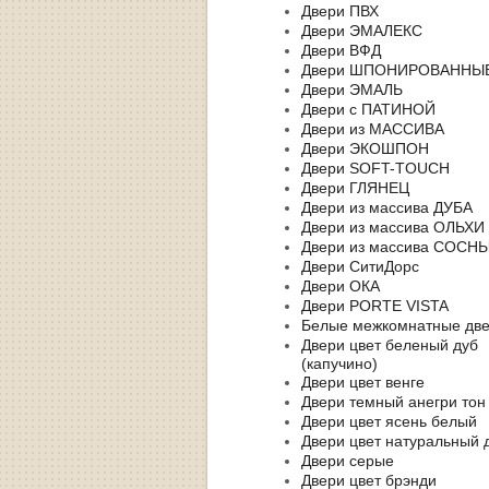
Двери ПВХ
Двери ЭМАЛЕКС
Двери ВФД
Двери ШПОНИРОВАННЫ
Двери ЭМАЛЬ
Двери с ПАТИНОЙ
Двери из МАССИВА
Двери ЭКОШПОН
Двери SOFT-TOUCH
Двери ГЛЯНЕЦ
Двери из массива ДУБА
Двери из массива ОЛЬХИ
Двери из массива СОСН
Двери СитиДорс
Двери ОКА
Двери PORTE VISTA
Белые межкомнатные дв
Двери цвет беленый дуб
(капучино)
Двери цвет венге
Двери темный анегри тон
Двери цвет ясень белый
Двери цвет натуральный 
Двери серые
Двери цвет брэнди