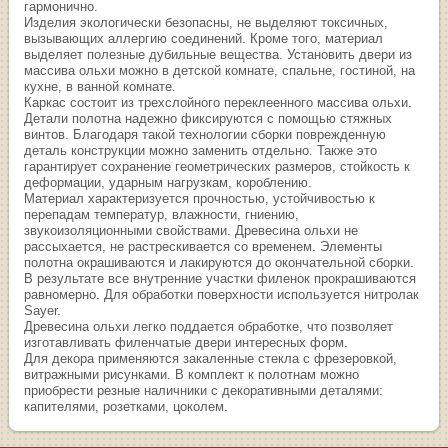
гармонично.
Изделия экологически безопасны, не выделяют токсичных,
вызывающих аллергию соединений. Кроме того, материал
выделяет полезные дубильные вещества. Установить двери из
массива ольхи можно в детской комнате, спальне, гостиной, на
кухне, в ванной комнате.
Каркас состоит из трехслойного переклеенного массива ольхи.
Детали полотна надежно фиксируются с помощью стяжных
винтов. Благодаря такой технологии сборки поврежденную
деталь конструкции можно заменить отдельно. Также это
гарантирует сохранение геометрических размеров, стойкость к
деформации, ударным нагрузкам, короблению.
Материал характеризуется прочностью, устойчивостью к
перепадам температур, влажности, гниению,
звукоизоляционными свойствами. Древесина ольхи не
рассыхается, не растрескивается со временем. Элементы
полотна окрашиваются и лакируются до окончательной сборки.
В результате все внутренние участки филенок прокрашиваются
равномерно. Для обработки поверхности используется нитролак
Sayer.
Древесина ольхи легко поддается обработке, что позволяет
изготавливать филенчатые двери интересных форм.
Для декора применяются закаленные стекла с фрезеровкой,
витражными рисунками. В комплект к полотнам можно
приобрести резные наличники с декоративными деталями:
капителями, розетками, цоколем.