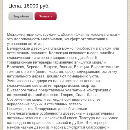
Цена:
16000
руб.
Подробнее
Заказать
Межкомнатные конструкции фабрики «Ока» из массива ольхи –
это долговечность материалов, комфорт эксплуатации и
утонченная эстетика.
Белорусские двери Ока ольха можно приобрести в глухом или
остекленном варианте. Коллекция включает в себя линейки
классического и строгого современного дизайна. В
традиционные интерьеры гармонично впишутся модели
Валенсия, Версаль, Витраж, Элегия, Венеция. Выразительные
темные оттенки (венге, махагон, орех) подчеркивают эстетику
натурального дерева, добавляют помещению уюта.
Эмалированные двери из ольхи прекрасно дополнят
классические светлые интерьеры домов, квартир.
В каталоге также представлены элегантные конструкции с
интересной формой филенок: Глория, Соло, Даяна.
Современные модели выглядят оригинально за счет
чередования глухих и стеклянных вставок.
Преимущества белорусских дверей из ольхи
Привлекательные особенности древесины – выразительный
янтарный оттенок и шелковистый блеск. Текстура ольхи более
однородна по сравнению с сосной и дубом. В интерьере
межкомнатные двери из массива смотрятся благородно и