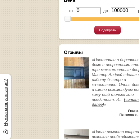
Цена
от
до
р
Подобрать
Отзывы
«Поставили в деревянн
доме с непростыми ст
три межкомнатные две
Мастер Андрей сделал 
работу быстро и
Нужна консультация?
качественно. Очень до
и смело рекомендуем вс
кому ещё только это
предстоит. И
...
[читат
далее]
»
Уткина
Пенсионер ,
«После ремонта кварт
возникла необходимост