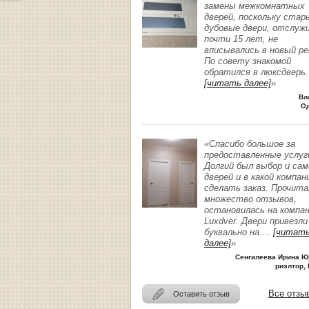
замены межкомнатных
дверей, поскольку стар
дубовые двери, отслуж
почти 15 лет, не
вписывались в новый р
По совету знакомой
обратился в люксдверь
.
[читать далее]
»
Вл
О
«Спасибо большое за
предоставленные услуг
Долгий был выбор и сам
дверей и в какой компан
сделать заказ. Прочита
множество отзывов,
остановилась на компа
Luxdver. Двери привезли
буквально на
...
[читат
далее]
»
Сенгилеева Ирина Ю
риэлтор, 
Все отзы
Оставить отзыв