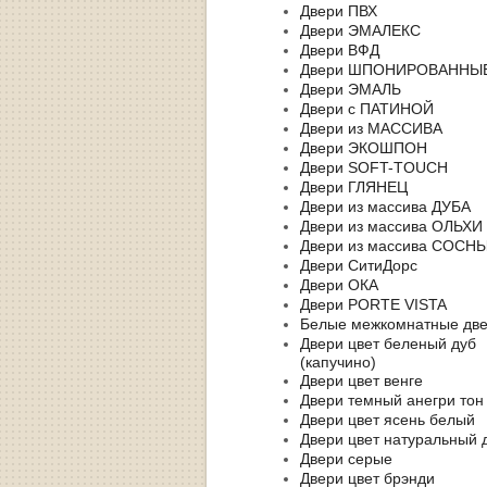
Двери ПВХ
Двери ЭМАЛЕКС
Двери ВФД
Двери ШПОНИРОВАННЫ
Двери ЭМАЛЬ
Двери с ПАТИНОЙ
Двери из МАССИВА
Двери ЭКОШПОН
Двери SOFT-TOUCH
Двери ГЛЯНЕЦ
Двери из массива ДУБА
Двери из массива ОЛЬХИ
Двери из массива СОСН
Двери СитиДорс
Двери ОКА
Двери PORTE VISTA
Белые межкомнатные дв
Двери цвет беленый дуб
(капучино)
Двери цвет венге
Двери темный анегри тон
Двери цвет ясень белый
Двери цвет натуральный 
Двери серые
Двери цвет брэнди