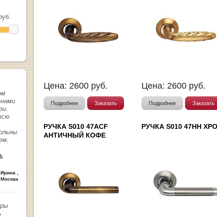
уб.
Цена:
2600
руб.
Цена:
2600
руб.
ом
енами
Подробнее
Заказать
Подробнее
Заказать
ри.
всю
РУЧКА S010 47ACF
РУЧКА S010 47HH ХР
вольны
АНТИЧНЫЙ КОФЕ
ем,
ь
 Ирина
,
 Москва
иры
ь