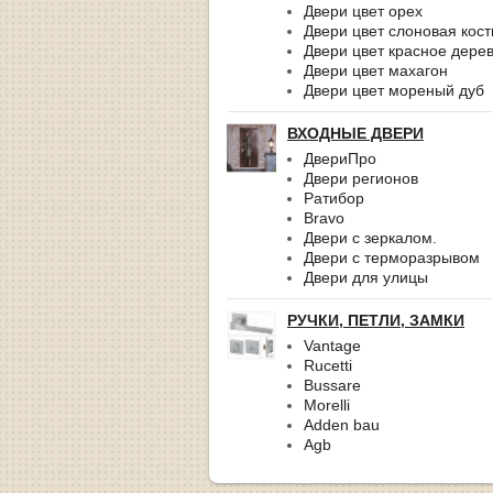
Двери цвет орех
Двери цвет слоновая кост
Двери цвет красное дере
Двери цвет махагон
Двери цвет мореный дуб
ВХОДНЫЕ ДВЕРИ
ДвериПро
Двери регионов
Ратибор
Bravo
Двери с зеркалом.
Двери с терморазрывом
Двери для улицы
РУЧКИ, ПЕТЛИ, ЗАМКИ
Vantage
Rucetti
Bussare
Morelli
Adden bau
Agb