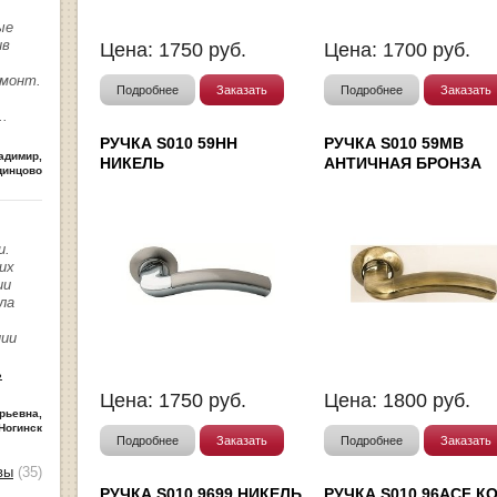
ые
ив
Цена:
1750
руб.
Цена:
1700
руб.
емонт.
Подробнее
Заказать
Подробнее
Заказать
..
РУЧКА S010 59HH
РУЧКА S010 59MB
адимир
,
НИКЕЛЬ
АНТИЧНАЯ БРОНЗА
динцово
и.
их
ии
ла
нии
ь
Цена:
1750
руб.
Цена:
1800
руб.
рьевна
,
Ногинск
Подробнее
Заказать
Подробнее
Заказать
вы
(35)
РУЧКА S010 9699 НИКЕЛЬ
РУЧКА S010 96ACF К