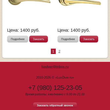
Цена:
1400
руб.
Цена:
1400
руб.
Подробнее
Заказать
Подробнее
Заказать
1
2
luxdver@inbox.ru
2010-2026 © «LuxDver.ru»
+7 (980) 125-23-05
Время работы: ежедневно с 9.00 до 21.00
Заказать обратный звонок