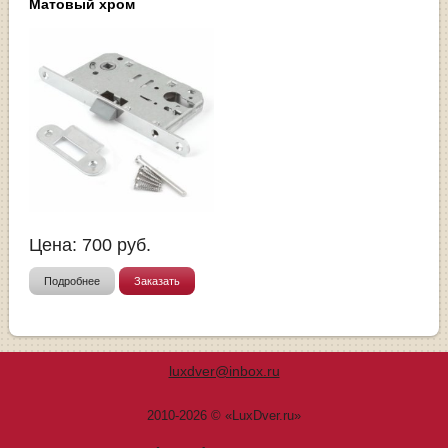
Матовый хром
Цена:
700
руб.
Подробнее
Заказать
luxdver@inbox.ru
2010-2026 © «LuxDver.ru»