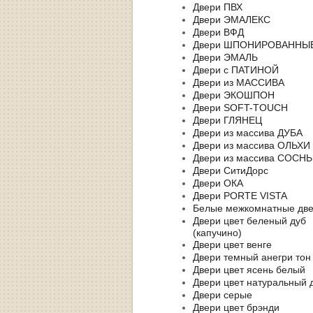
Двери ПВХ
Двери ЭМАЛЕКС
Двери ВФД
Двери ШПОНИРОВАННЫ
Двери ЭМАЛЬ
Двери с ПАТИНОЙ
Двери из МАССИВА
Двери ЭКОШПОН
Двери SOFT-TOUCH
Двери ГЛЯНЕЦ
Двери из массива ДУБА
Двери из массива ОЛЬХИ
Двери из массива СОСН
Двери СитиДорс
Двери ОКА
Двери PORTE VISTA
Белые межкомнатные дв
Двери цвет беленый дуб
(капучино)
Двери цвет венге
Двери темный анегри тон
Двери цвет ясень белый
Двери цвет натуральный 
Двери серые
Двери цвет брэнди