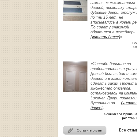
замены межкомнатных
дверей, поскольку стар
дубовые двери, отслуж
почти 15 лет, не
вписывались в новый р
По совету знакомой
обратился в люксдверь
.
[читать далее]
»
Вл
О
«Спасибо большое за
предоставленные услуг
Долгий был выбор и сам
дверей и в какой компан
сделать заказ. Прочита
множество отзывов,
остановилась на компа
Luxdver. Двери привезли
буквально на
...
[читат
далее]
»
Сенгилеева Ирина Ю
риэлтор, 
Все отзы
Оставить отзыв