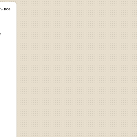
ть все
М