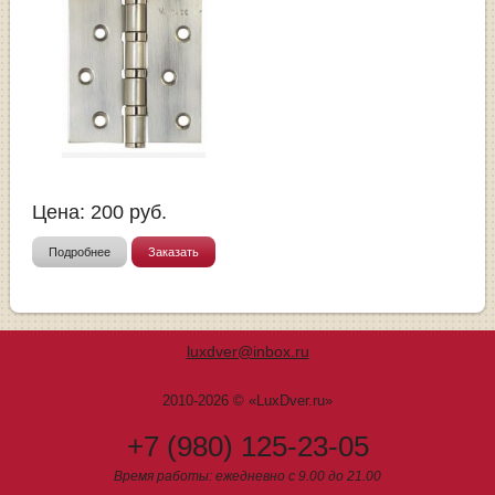
Цена:
200
руб.
Подробнее
Заказать
luxdver@inbox.ru
2010-2026 © «LuxDver.ru»
+7 (980) 125-23-05
Время работы: ежедневно с 9.00 до 21.00