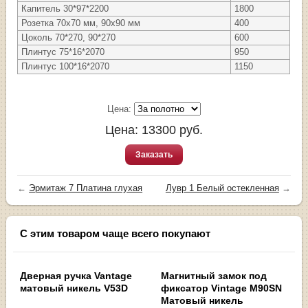
Капитель 30*97*2200
1800
Розетка 70x70 мм, 90х90 мм
400
Цоколь 70*270, 90*270
600
Плинтус 75*16*2070
950
Плинтус 100*16*2070
1150
Цена:
Цена:
13300
руб.
Заказать
←
Эрмитаж 7 Платина глухая
Лувр 1 Белый остекленная
→
С этим товаром чаще всего покупают
Дверная ручка Vantage
Магнитный замок под
матовый никель V53D
фиксатор Vintage M90SN
Матовый никель