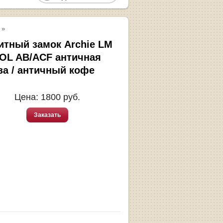
»
итный замок Archie LM
 OL AB/ACF античная
за / античный кофе
Цена:
1800
руб.
Заказать