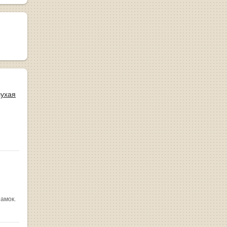
лухая
замок.