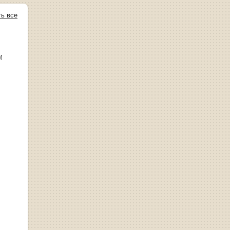
ть все
М