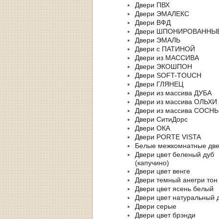
Двери ПВХ
Двери ЭМАЛЕКС
Двери ВФД
Двери ШПОНИРОВАННЫ
Двери ЭМАЛЬ
Двери с ПАТИНОЙ
Двери из МАССИВА
Двери ЭКОШПОН
Двери SOFT-TOUCH
Двери ГЛЯНЕЦ
Двери из массива ДУБА
Двери из массива ОЛЬХИ
Двери из массива СОСН
Двери СитиДорс
Двери ОКА
Двери PORTE VISTA
Белые межкомнатные дв
Двери цвет беленый дуб
(капучино)
Двери цвет венге
Двери темный анегри тон
Двери цвет ясень белый
Двери цвет натуральный 
Двери серые
Двери цвет брэнди