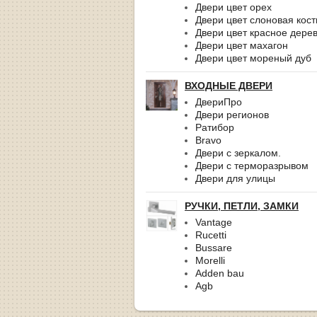
Двери цвет орех
Двери цвет слоновая кост
Двери цвет красное дере
Двери цвет махагон
Двери цвет мореный дуб
ВХОДНЫЕ ДВЕРИ
ДвериПро
Двери регионов
Ратибор
Bravo
Двери с зеркалом.
Двери с терморазрывом
Двери для улицы
РУЧКИ, ПЕТЛИ, ЗАМКИ
Vantage
Rucetti
Bussare
Morelli
Adden bau
Agb