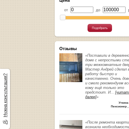
Цена
от
до
р
Подобрать
Отзывы
«Поставили в деревянн
доме с непростыми ст
три межкомнатные две
Мастер Андрей сделал 
работу быстро и
Нужна консультация?
качественно. Очень до
и смело рекомендуем вс
кому ещё только это
предстоит. И
...
[читат
далее]
»
Уткина
Пенсионер ,
«После ремонта кварт
возникла необходимост