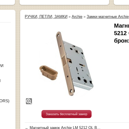
РУЧКИ, ПЕТЛИ, ЗАМКИ
»
Archie
»
Замки магнитные Archie
Магн
5212
брон
РИ
Я
OORS)
Заказать бесплатный замер
←
Магнитный замок Archie LM 5212 OL B...