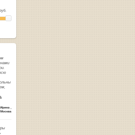
уб.
ом
енами
ри.
всю
вольны
ем,
ь
 Ирина
,
 Москва
иры
ь