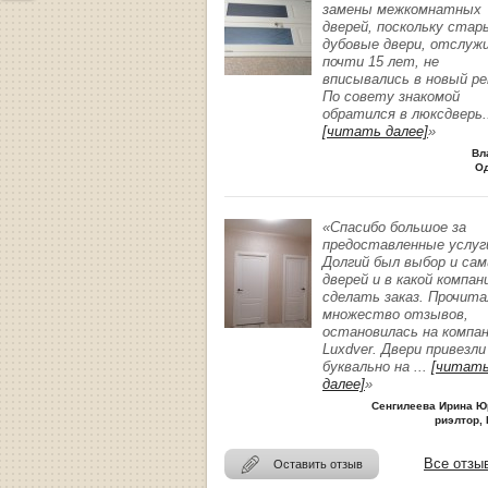
замены межкомнатных
дверей, поскольку стар
дубовые двери, отслуж
почти 15 лет, не
вписывались в новый р
По совету знакомой
обратился в люксдверь
.
[читать далее]
»
Вл
О
«Спасибо большое за
предоставленные услуг
Долгий был выбор и сам
дверей и в какой компан
сделать заказ. Прочита
множество отзывов,
остановилась на компа
Luxdver. Двери привезли
буквально на
...
[читат
далее]
»
Сенгилеева Ирина Ю
риэлтор, 
Все отзы
Оставить отзыв