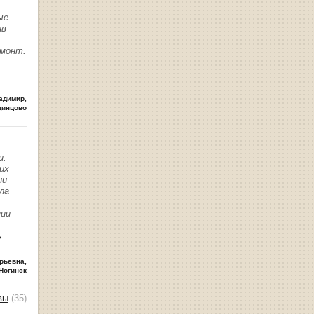
ые
ив
емонт.
..
адимир
,
динцово
и.
их
ии
ла
нии
ь
рьевна
,
Ногинск
вы
(35)