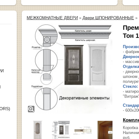
МЕЖКОМНАТНЫЕ ДВЕРИ
»
Двери ШПОНИРОВАННЫЕ
»
Прем
Тон 
Произво
- фабрик
Дверное
- масси
Отделка
РИ
- дверн
шпоном 
полиуре
Стекло:
Я
- матир
"Витраж
Станда
OORS)
- 600х20
Компл
Коробка
Налични
руб.