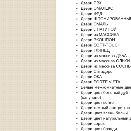
Двери ПВХ
Двери ЭМАЛЕКС
Двери ВФД
Двери ШПОНИРОВАННЫ
Двери ЭМАЛЬ
Двери с ПАТИНОЙ
Двери из МАССИВА
Двери ЭКОШПОН
Двери SOFT-TOUCH
Двери ГЛЯНЕЦ
Двери из массива ДУБА
Двери из массива ОЛЬХИ
Двери из массива СОСН
Двери СитиДорс
Двери ОКА
Двери PORTE VISTA
Белые межкомнатные дв
Двери цвет беленый дуб
(капучино)
Двери цвет венге
Двери темный анегри тон
Двери цвет ясень белый
Двери цвет натуральный 
Двери серые
Двери цвет брэнди