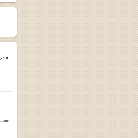
лухая
замок.