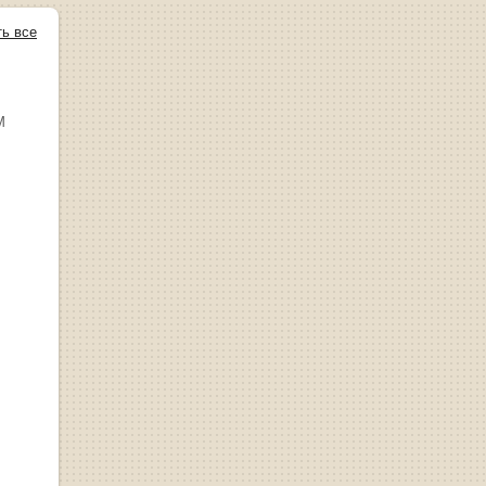
ть все
М