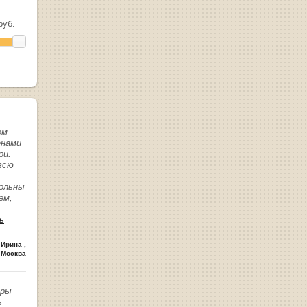
уб.
ом
енами
ри.
всю
вольны
ем,
ь
 Ирина
,
 Москва
иры
ь