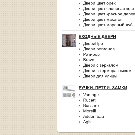
Двери цвет орех
Двери цвет слоновая кост
Двери цвет красное дере
Двери цвет махагон
Двери цвет мореный дуб
ВХОДНЫЕ ДВЕРИ
ДвериПро
Двери регионов
Ратибор
Bravo
Двери с зеркалом.
Двери с терморазрывом
Двери для улицы
РУЧКИ, ПЕТЛИ, ЗАМКИ
Vantage
Rucetti
Bussare
Morelli
Adden bau
Agb