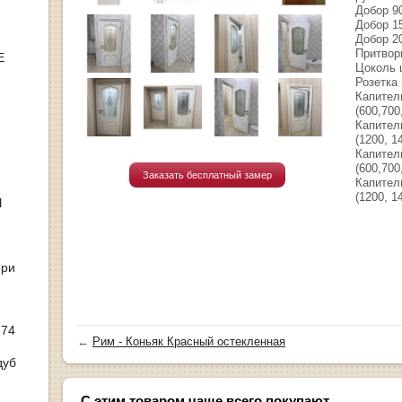
Добор 9
Добор 1
Добор 2
Притворн
Е
Цоколь ш
Розетка 
Капител
(600,700
Капител
(1200, 1
Капител
(600,700
Заказать бесплатный замер
Капител
(1200, 1
Ы
ери
 74
←
Рим - Коньяк Красный остекленная
дуб
С этим товаром чаще всего покупают