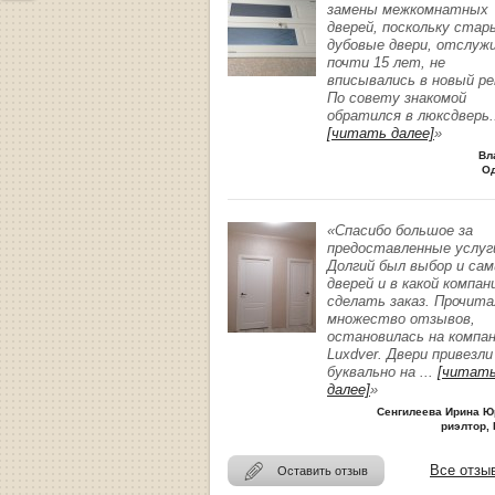
замены межкомнатных
дверей, поскольку стар
дубовые двери, отслуж
почти 15 лет, не
вписывались в новый р
По совету знакомой
обратился в люксдверь
.
[читать далее]
»
Вл
О
«Спасибо большое за
предоставленные услуг
Долгий был выбор и сам
дверей и в какой компан
сделать заказ. Прочита
множество отзывов,
остановилась на компа
Luxdver. Двери привезли
буквально на
...
[читат
далее]
»
Сенгилеева Ирина Ю
риэлтор, 
Все отзы
Оставить отзыв