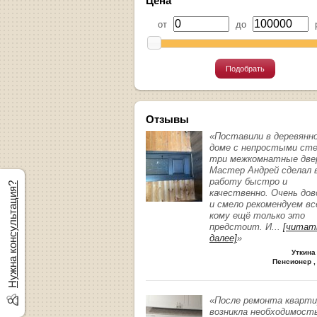
Цена
от
до
р
Подобрать
Отзывы
«Поставили в деревянн
доме с непростыми ст
три межкомнатные две
Мастер Андрей сделал 
работу быстро и
Нужна консультация?
качественно. Очень до
и смело рекомендуем вс
кому ещё только это
предстоит. И
...
[читат
далее]
»
Уткина
Пенсионер ,
«После ремонта кварт
возникла необходимост