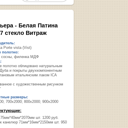
ьера - Белая Патина
17 стекло Витраж
дитель:
а Porte vista (Vist)
 полотно:
в сосны, филенка МДФ
:
ое полотно облицовано натуральным
Дуба и покрыты двухкомпонентным
тановым итальянским лаком ICA
ованное с художественным рисунком
"
ртные размеры:
00; 700х2000; 800х2000; 900х2000
ектующие:
 75мм*40мм*2070мм шт. 1200 руб.
к канелюр 71мм*16мм*2150мм шт. 950