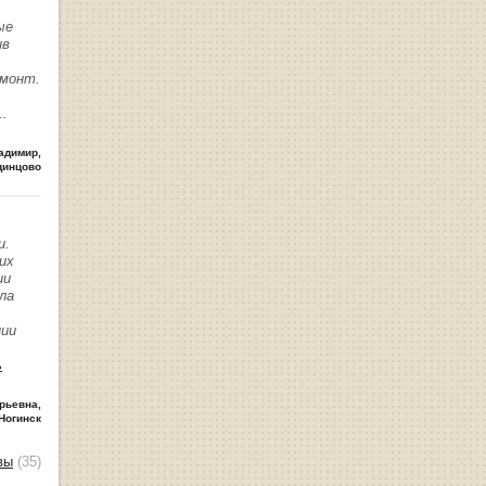
ые
ив
емонт.
..
адимир
,
динцово
и.
их
ии
ла
нии
ь
рьевна
,
Ногинск
вы
(35)