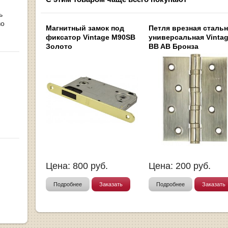
ь
во
Магнитный замок под
Петля врезная сталь
фиксатор Vintage M90SB
универсальная Vintag
Золото
BB AB Бронза
Цена:
800
руб.
Цена:
200
руб.
Подробнее
Заказать
Подробнее
Заказать