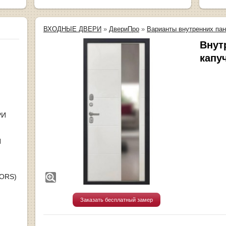
ВХОДНЫЕ ДВЕРИ
»
ДвериПро
»
Варианты внутренних па
Внут
капу
РИ
Я
OORS)
Заказать бесплатный замер