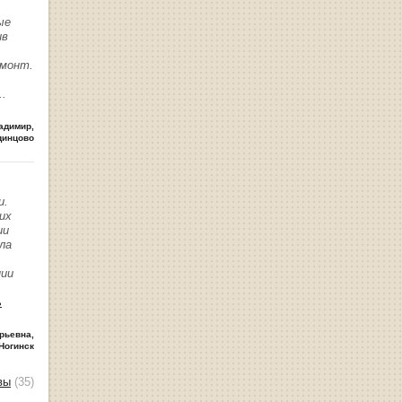
ые
ив
емонт.
..
адимир
,
динцово
и.
их
ии
ла
нии
ь
рьевна
,
Ногинск
вы
(35)