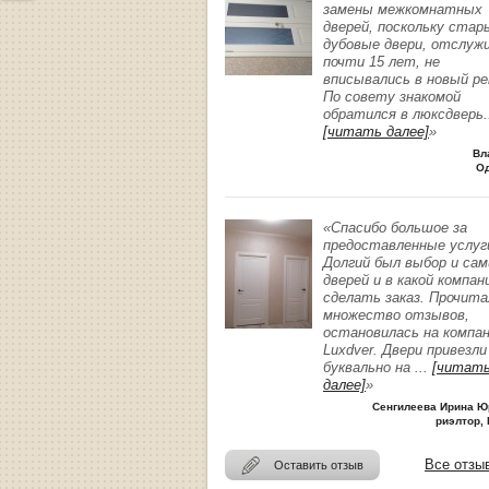
замены межкомнатных
дверей, поскольку стар
дубовые двери, отслуж
почти 15 лет, не
вписывались в новый р
По совету знакомой
обратился в люксдверь
.
[читать далее]
»
Вл
О
«Спасибо большое за
предоставленные услуг
Долгий был выбор и сам
дверей и в какой компан
сделать заказ. Прочита
множество отзывов,
остановилась на компа
Luxdver. Двери привезли
буквально на
...
[читат
далее]
»
Сенгилеева Ирина Ю
риэлтор, 
Все отзы
Оставить отзыв