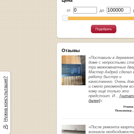
Цена
от
до
р
Подобрать
Отзывы
«Поставили в деревянн
доме с непростыми ст
три межкомнатные две
Мастер Андрей сделал 
работу быстро и
Нужна консультация?
качественно. Очень до
и смело рекомендуем вс
кому ещё только это
предстоит. И
...
[читат
далее]
»
Уткина
Пенсионер ,
«После ремонта кварт
возникла необходимост