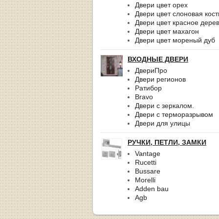
Двери цвет орех
Двери цвет слоновая кост
Двери цвет красное дере
Двери цвет махагон
Двери цвет мореный дуб
ВХОДНЫЕ ДВЕРИ
ДвериПро
Двери регионов
Ратибор
Bravo
Двери с зеркалом.
Двери с терморазрывом
Двери для улицы
РУЧКИ, ПЕТЛИ, ЗАМКИ
Vantage
Rucetti
Bussare
Morelli
Adden bau
Agb