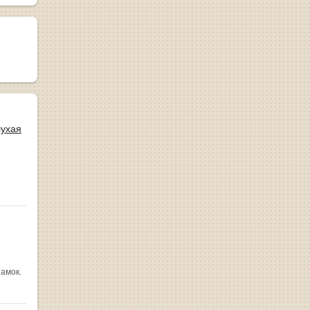
лухая
замок.