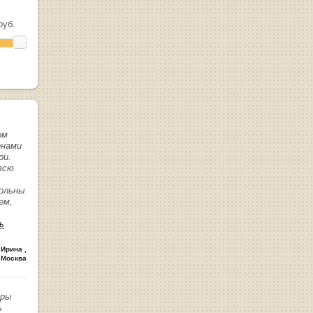
уб.
ом
енами
ри.
всю
вольны
ем,
ь
 Ирина
,
 Москва
иры
ь