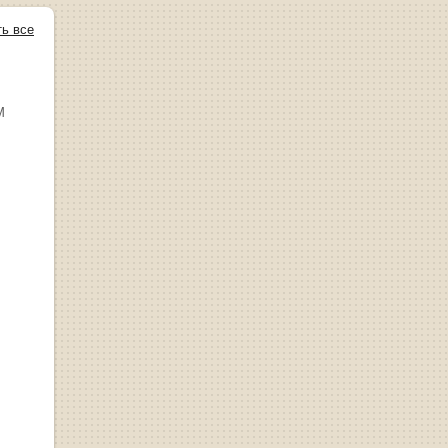
ть все
М