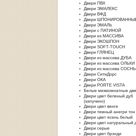
Двери ПВХ
Двери ЭМАЛЕКС
Двери ВФД
Двери ШПОНИРОВАННЫ
Двери ЭМАЛЬ
Двери с ПАТИНОЙ
Двери из МАССИВА
Двери ЭКОШПОН
Двери SOFT-TOUCH
Двери ГЛЯНЕЦ
Двери из массива ДУБА
Двери из массива ОЛЬХИ
Двери из массива СОСН
Двери СитиДорс
Двери ОКА
Двери PORTE VISTA
Белые межкомнатные дв
Двери цвет беленый дуб
(капучино)
Двери цвет венге
Двери темный анегри тон
Двери цвет ясень белый
Двери цвет натуральный 
Двери серые
Двери цвет брэнди