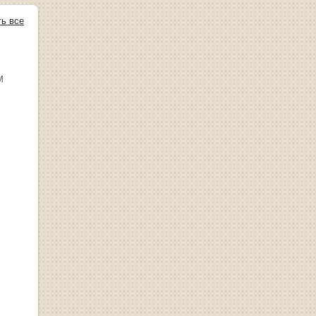
ть все
М