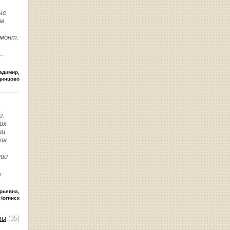
ые
ив
емонт.
..
адимир
,
динцово
и.
их
ии
ла
нии
ь
рьевна
,
Ногинск
вы
(35)