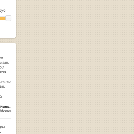
уб.
ом
енами
ри.
всю
вольны
ем,
ь
 Ирина
,
 Москва
иры
ь