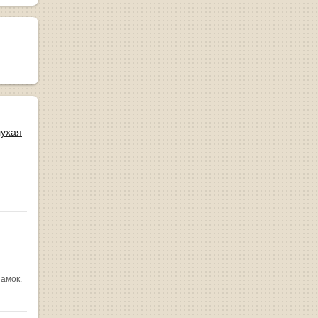
лухая
замок.