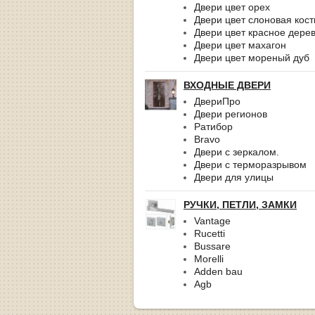
Двери цвет орех
Двери цвет слоновая кост
Двери цвет красное дере
Двери цвет махагон
Двери цвет мореный дуб
ВХОДНЫЕ ДВЕРИ
ДвериПро
Двери регионов
Ратибор
Bravo
Двери с зеркалом.
Двери с терморазрывом
Двери для улицы
РУЧКИ, ПЕТЛИ, ЗАМКИ
Vantage
Rucetti
Bussare
Morelli
Adden bau
Agb