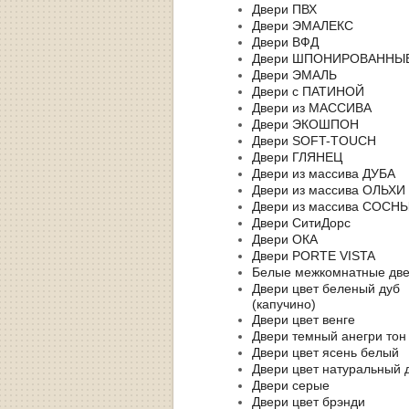
Двери ПВХ
Двери ЭМАЛЕКС
Двери ВФД
Двери ШПОНИРОВАННЫ
Двери ЭМАЛЬ
Двери с ПАТИНОЙ
Двери из МАССИВА
Двери ЭКОШПОН
Двери SOFT-TOUCH
Двери ГЛЯНЕЦ
Двери из массива ДУБА
Двери из массива ОЛЬХИ
Двери из массива СОСН
Двери СитиДорс
Двери ОКА
Двери PORTE VISTA
Белые межкомнатные дв
Двери цвет беленый дуб
(капучино)
Двери цвет венге
Двери темный анегри тон
Двери цвет ясень белый
Двери цвет натуральный 
Двери серые
Двери цвет брэнди