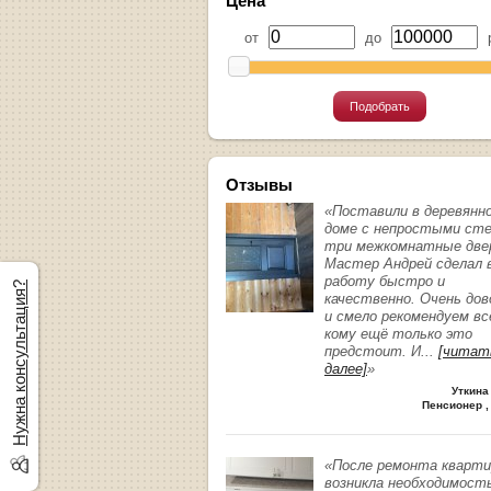
Цена
от
до
р
Подобрать
Отзывы
«Поставили в деревянн
доме с непростыми ст
три межкомнатные две
Мастер Андрей сделал 
работу быстро и
Нужна консультация?
качественно. Очень до
и смело рекомендуем вс
кому ещё только это
предстоит. И
...
[читат
далее]
»
Уткина
Пенсионер ,
«После ремонта кварт
возникла необходимост