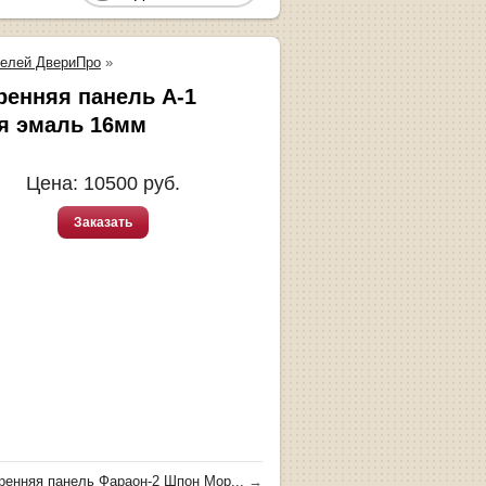
нелей ДвериПро
»
ренняя панель A-1
я эмаль 16мм
Цена:
10500
руб.
Заказать
ренняя панель Фараон-2 Шпон Мор...
→