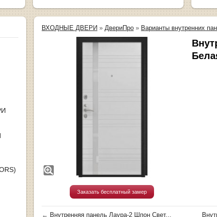
ВХОДНЫЕ ДВЕРИ
»
ДвериПро
»
Варианты внутренних па
Внут
Бела
РИ
Я
OORS)
Заказать бесплатный замер
←
Внутренняя панель Лаура-2 Шпон Свет...
Внут