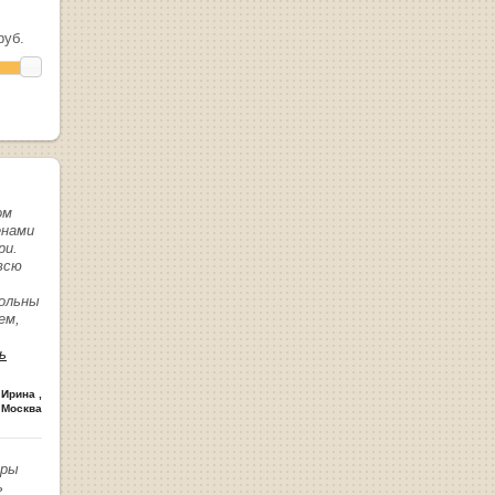
уб.
ом
енами
ри.
всю
вольны
ем,
ь
 Ирина
,
 Москва
иры
ь