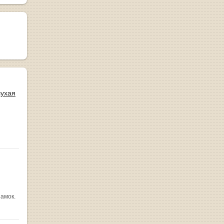
лухая
замок.