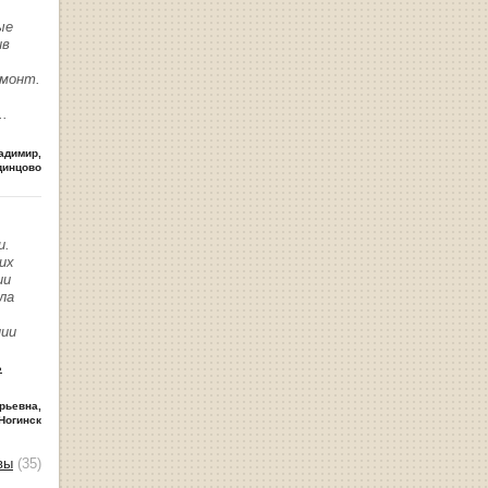
ые
ив
емонт.
..
адимир
,
динцово
и.
их
ии
ла
нии
ь
рьевна
,
Ногинск
вы
(35)