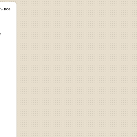
ть все
М