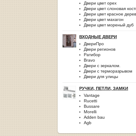
Двери цвет орех
Двери цвет слоновая кост
Двери цвет красное дере
Двери цвет махагон
Двери цвет мореный дуб
ВХОДНЫЕ ДВЕРИ
ДвериПро
Двери регионов
Ратибор
Bravo
Двери с зеркалом.
Двери с терморазрывом
Двери для улицы
РУЧКИ, ПЕТЛИ, ЗАМКИ
Vantage
Rucetti
Bussare
Morelli
Adden bau
Agb