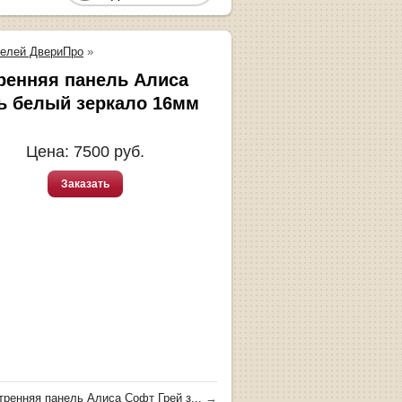
нелей ДвериПро
»
ренняя панель Алиса
ь белый зеркало 16мм
Цена:
7500
руб.
Заказать
тренняя панель Алиса Софт Грей з...
→