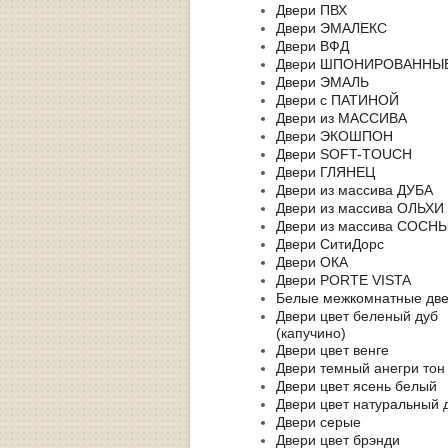
Двери ПВХ
Двери ЭМАЛЕКС
Двери ВФД
Двери ШПОНИРОВАННЫ
Двери ЭМАЛЬ
Двери с ПАТИНОЙ
Двери из МАССИВА
Двери ЭКОШПОН
Двери SOFT-TOUCH
Двери ГЛЯНЕЦ
Двери из массива ДУБА
Двери из массива ОЛЬХИ
Двери из массива СОСН
Двери СитиДорс
Двери ОКА
Двери PORTE VISTA
Белые межкомнатные дв
Двери цвет беленый дуб
(капучино)
Двери цвет венге
Двери темный анегри тон
Двери цвет ясень белый
Двери цвет натуральный 
Двери серые
Двери цвет брэнди