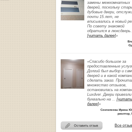
замены межкомнатных
дверей, поскольку стар
дубовые двери, отслуж
почти 15 лет, не
вписывались в новый р
По совету знакомой
обратился в люксдверь
.
[читать далее]
»
Вл
О
«Спасибо большое за
предоставленные услуг
Долгий был выбор и сам
дверей и в какой компан
сделать заказ. Прочита
множество отзывов,
остановилась на компа
Luxdver. Двери привезли
буквально на
...
[читат
далее]
»
Сенгилеева Ирина Ю
риэлтор, 
Все отзы
Оставить отзыв