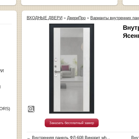
ВХОДНЫЕ ДВЕРИ
»
ДвериПро
»
Варианты внутренних па
Внут
Ясен
РИ
Я
OORS)
Заказать бесплатный замер
←
Внутренняя панель ФЛ-608 Винорит wh...
Вну