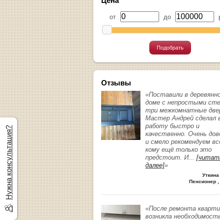
Цена
от
до
р
Подобрать
Отзывы
«Поставили в деревянн
доме с непростыми ст
три межкомнатные две
Мастер Андрей сделал 
работу быстро и
Нужна консультация?
качественно. Очень до
и смело рекомендуем вс
кому ещё только это
предстоит. И
...
[читат
далее]
»
Уткина
Пенсионер ,
«После ремонта кварт
возникла необходимост