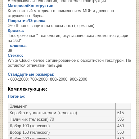
Бескромочная технология; полнотелая конструкция
Материал/Конструктив:
Композитный материал с применением MDF и древесно-
стружечного бруса
Покрытие/Отделка:
Эко Шпон с защитным слоем лака (Германия)
Кромка:
"Бескромочная" технология, окутывание всех элементов двери
на 360*
Толщина:
39
Стекло:
White Cloud - белое сатинированное с бархатистой текстурой. Не
остаются отпечатки пальцев
Стандартные размеры:
- 600х2000; 700х2000; 800х2000; 900х2000
Комплектующие:
Погонаж
Элемент
Коробка с уплотнителем (телескоп)
615
Наличник (телескоп) 70
385
Добор 100 (телескоп)
450
Добор 150 (телескоп)
550
Добор 200 (телескоп)
650