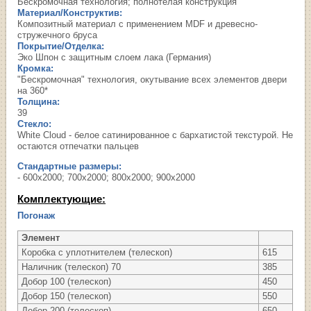
Бескромочная технология; полнотелая конструкция
Материал/Конструктив:
Композитный материал с применением MDF и древесно-
стружечного бруса
Покрытие/Отделка:
Эко Шпон с защитным слоем лака (Германия)
Кромка:
"Бескромочная" технология, окутывание всех элементов двери
на 360*
Толщина:
39
Стекло:
White Cloud - белое сатинированное с бархатистой текстурой. Не
остаются отпечатки пальцев
Стандартные размеры:
- 600х2000; 700х2000; 800х2000; 900х2000
Комплектующие:
Погонаж
Элемент
Коробка с уплотнителем (телескоп)
615
Наличник (телескоп) 70
385
Добор 100 (телескоп)
450
Добор 150 (телескоп)
550
Добор 200 (телескоп)
650