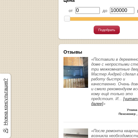
Цена
от
до
р
Подобрать
Отзывы
«Поставили в деревянн
доме с непростыми ст
три межкомнатные две
Мастер Андрей сделал 
работу быстро и
Нужна консультация?
качественно. Очень до
и смело рекомендуем вс
кому ещё только это
предстоит. И
...
[читат
далее]
»
Уткина
Пенсионер ,
«После ремонта кварт
возникла необходимост