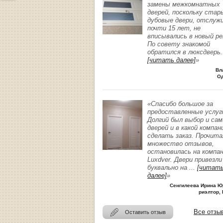
замены межкомнатных
дверей, поскольку стар
дубовые двери, отслуж
почти 15 лет, не
вписывались в новый р
По совету знакомой
обратился в люксдверь
.
[читать далее]
»
Вл
О
«Спасибо большое за
предоставленные услуг
Долгий был выбор и сам
дверей и в какой компан
сделать заказ. Прочита
множество отзывов,
остановилась на компа
Luxdver. Двери привезли
буквально на
...
[читат
далее]
»
Сенгилеева Ирина Ю
риэлтор, 
Все отзы
Оставить отзыв