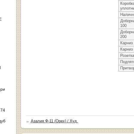
Коробк
уплотн
Наличн
Е
Доборн
100
Доборн
200
Карниз
Карниз
Розетк
Подпят
Ы
Притво
ери
 74
дуб
←
Азалия Ф-11 (Орех) / Худ.