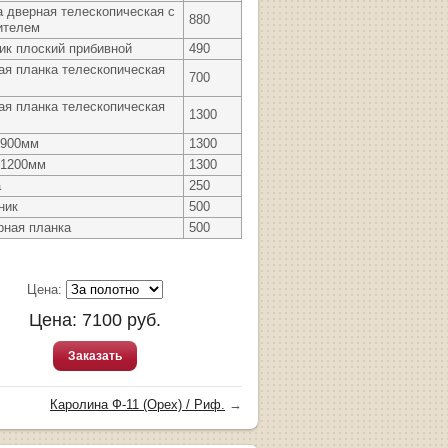
а дверная телескопическая с
880
ителем
ик плоский прибивной
490
ая планка телескопическая
700
ая планка телескопическая
1300
 900мм
1300
 1200мм
1300
а
250
ник
500
рная планка
500
Цена:
Цена:
7100
руб.
Заказать
Каролина Ф-11 (Орех) / Риф.
→