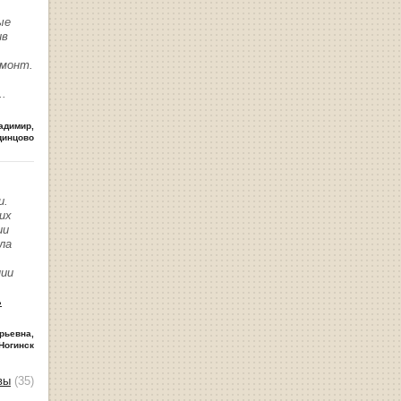
ые
ив
емонт.
..
адимир
,
динцово
и.
их
ии
ла
нии
ь
рьевна
,
Ногинск
вы
(35)