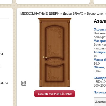
МЕЖКОМНАТНЫЕ ДВЕРИ
»
Двери BRAVO
»
Браво Шпон
Азал
Отделка
Файн-ла
полиуре
Материа
Брус хв
наполни
Толщина
РИ
40
Масса бр
16,0
Я
Объем, 
0,049
Станда
- 550х19
OORS)
800х200
Погона
Заказать бесплатный замер
Элеме