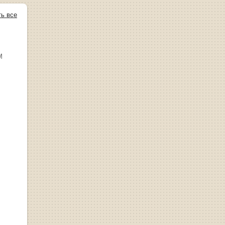
ть все
М