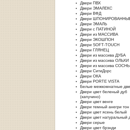
Двери ПВХ
Двери ЭМАЛЕКС
Двери ВФД
Двери ШПОНИРОВАННЫ
Двери ЭМАЛЬ
Двери с ПАТИНОЙ
Двери из МАССИВА
Двери ЭКОШПОН
Двери SOFT-TOUCH
Двери ГЛЯНЕЦ
Двери из массива ДУБА
Двери из массива ОЛЬХИ
Двери из массива СОСН
Двери СитиДорс
Двери ОКА
Двери PORTE VISTA
Белые межкомнатные дв
Двери цвет беленый дуб
(капучино)
Двери цвет венге
Двери темный анегри тон
Двери цвет ясень белый
Двери цвет натуральный 
Двери серые
Двери цвет брэнди