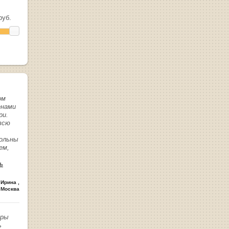
уб.
ом
енами
ри.
всю
вольны
ем,
ь
 Ирина
,
 Москва
иры
ь