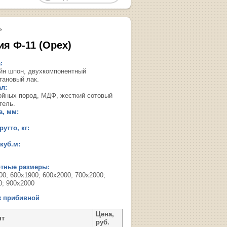
»
ия Ф-11 (Орех)
:
йн шпон, двухкомпонентный
тановый лак.
л:
ойных пород, МДФ, жесткий сотовый
тель.
, мм:
утто, кг:
куб.м:
ртные размеры:
00; 600х1900; 600х2000; 700х2000;
0; 900х2000
ж прибивной
Цена,
нт
руб.