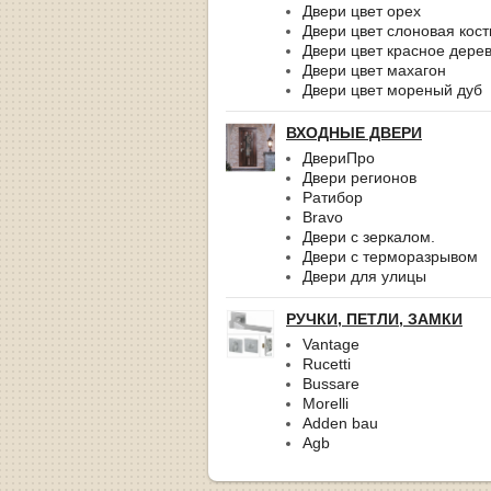
Двери цвет орех
Двери цвет слоновая кост
Двери цвет красное дере
Двери цвет махагон
Двери цвет мореный дуб
ВХОДНЫЕ ДВЕРИ
ДвериПро
Двери регионов
Ратибор
Bravo
Двери с зеркалом.
Двери с терморазрывом
Двери для улицы
РУЧКИ, ПЕТЛИ, ЗАМКИ
Vantage
Rucetti
Bussare
Morelli
Adden bau
Agb