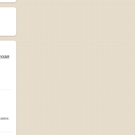
лухая
замок.