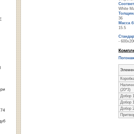
Соответ
White Ma
Толщина
36
Е
Масса бр
15.5
Станда
- 600х20
Компл
Погонаж
Ы
Элеме
Коробка
Налични
ери
(20*3)
Добор 
Добор 
Добор 
 74
Притво
дуб