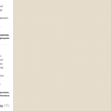
ые
ив
емонт.
..
адимир
,
динцово
и.
их
ии
ла
нии
ь
рьевна
,
Ногинск
вы
(35)