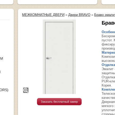
МЕЖКОМНАТНЫЕ ДВЕРИ
»
Двери BRAVO
»
Браво эмали
Браво
Особенн
Бескром
пустот.
фиксируе
производ
Материа
Компози
РИ
высокок
Отделка
Эмалит 
Я
защитны
Отделка
PUR-кле
Корея.
Компле
OORS)
Телеско
качеств
Дверная
Заказать бесплатный замер
мягкого
уплотни
стороны