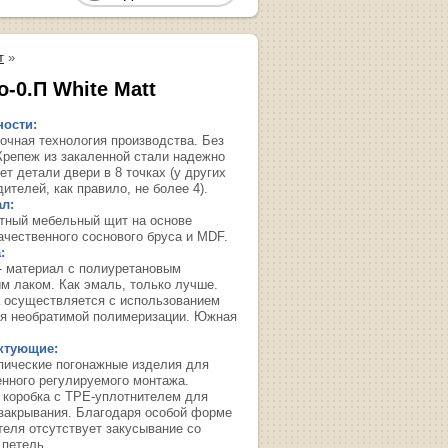
т
»
-0.П White Matt
ости:
очная технология производства. Без
 Крепеж из закаленной стали надежно
т детали двери в 8 точках (у других
ителей, как правило, не более 4).
л:
тный мебельный щит на основе
ачественного соснового бруса и MDF.
:
- материал с полиуретановым
м лаком. Как эмаль, только лучше.
 осуществляется с использованием
я необратимой полимеризации. Южная
ктующие:
пические погонажные изделия для
енного регулируемого монтажа.
 коробка с TPE-уплотнителем для
 закрывания. Благодаря особой форме
теля отсутствует закусывание со
 петель.