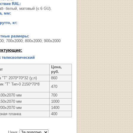
ствие RAL:
tt- белый, матовый (≤ 6 GU).
, мм:
утто, кг:
ртные размеры:
00; 700х2000; 800х2000; 900х2000
ектующие:
 телескопический
Цена,
нт
руб.
 "Т" 2070*70*32 (у,п)
860
к "Т" Тип-0 2150*70*8
470
100х2070 мм
700
150х2070 мм
1000
200х2070 мм
1400
рная планка
400
Цена: