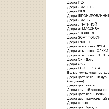
Двери ПВХ
Двери ЭМАЛЕКС
Двери ВФД
Двери ШПОНИРОВАННЫ
Двери ЭМАЛЬ
Двери с ПАТИНОЙ
Двери из МАССИВА
Двери ЭКОШПОН
Двери SOFT-TOUCH
Двери ГЛЯНЕЦ
Двери из массива ДУБА
Двери из массива ОЛЬХИ
Двери из массива СОСН
Двери СитиДорс
Двери ОКА
Двери PORTE VISTA
Белые межкомнатные дв
Двери цвет беленый дуб
(капучино)
Двери цвет венге
Двери темный анегри тон
Двери цвет ясень белый
Двери цвет натуральный 
Двери серые
Двери цвет брэнди