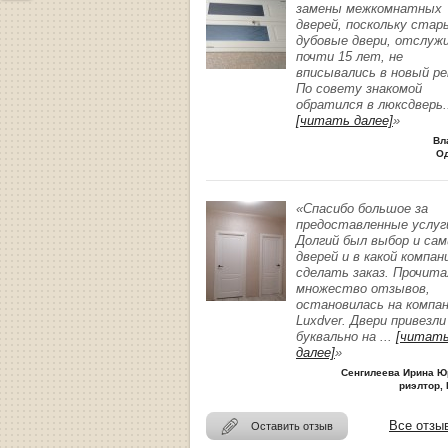
замены межкомнатных
дверей, поскольку стар
дубовые двери, отслуж
почти 15 лет, не
вписывались в новый р
По совету знакомой
обратился в люксдверь
.
[читать далее]
»
Вл
О
«Спасибо большое за
предоставленные услуг
Долгий был выбор и сам
дверей и в какой компан
сделать заказ. Прочита
множество отзывов,
остановилась на компа
Luxdver. Двери привезли
буквально на
...
[читат
далее]
»
Сенгилеева Ирина Ю
риэлтор, 
Все отзы
Оставить отзыв