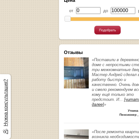
Цена
от
до
р
Подобрать
Отзывы
«Поставили в деревянн
доме с непростыми ст
три межкомнатные две
Мастер Андрей сделал 
работу быстро и
Нужна консультация?
качественно. Очень до
и смело рекомендуем вс
кому ещё только это
предстоит. И
...
[читат
далее]
»
Уткина
Пенсионер ,
«После ремонта кварт
возникла необходимост