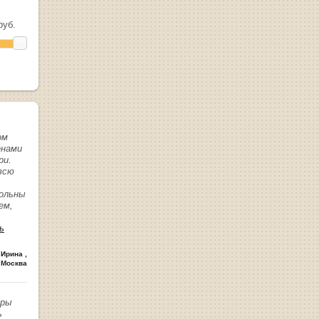
уб.
ом
енами
ри.
всю
вольны
ем,
ь
 Ирина
,
 Москва
иры
ь