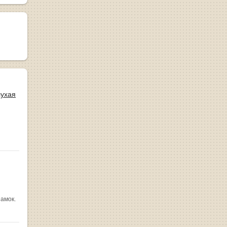
лухая
замок.