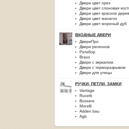
Двери цвет орех
Двери цвет слоновая кост
Двери цвет красное дере
Двери цвет махагон
Двери цвет мореный дуб
ВХОДНЫЕ ДВЕРИ
ДвериПро
Двери регионов
Ратибор
Bravo
Двери с зеркалом.
Двери с терморазрывом
Двери для улицы
РУЧКИ, ПЕТЛИ, ЗАМКИ
Vantage
Rucetti
Bussare
Morelli
Adden bau
Agb