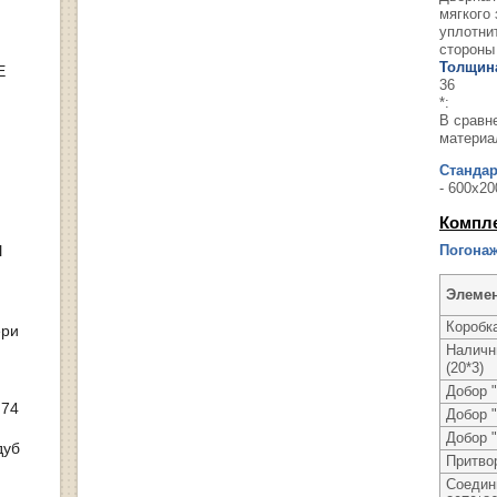
мягкого
уплотни
стороны
Толщина
Е
36
*:
В сравн
материа
Станда
- 600х20
Компл
Ы
Погонаж
Элеме
Коробка
ери
Налични
(20*3)
Добор "
 74
Добор "
Добор "
дуб
Притво
Соедин