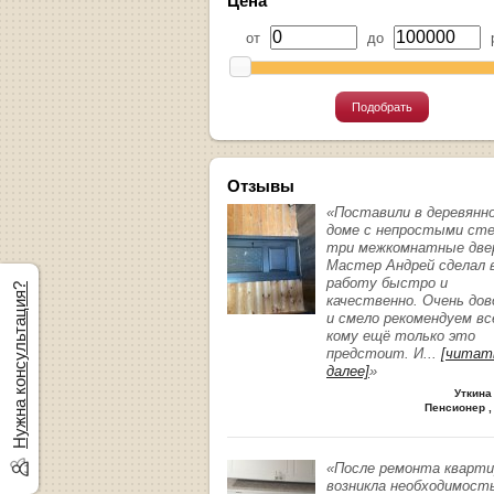
Цена
от
до
р
Подобрать
Отзывы
«Поставили в деревянн
доме с непростыми ст
три межкомнатные две
Мастер Андрей сделал 
работу быстро и
Нужна консультация?
качественно. Очень до
и смело рекомендуем вс
кому ещё только это
предстоит. И
...
[читат
далее]
»
Уткина
Пенсионер ,
«После ремонта кварт
возникла необходимост