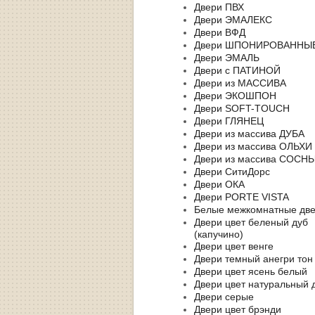
Двери ПВХ
Двери ЭМАЛЕКС
Двери ВФД
Двери ШПОНИРОВАННЫ
Двери ЭМАЛЬ
Двери с ПАТИНОЙ
Двери из МАССИВА
Двери ЭКОШПОН
Двери SOFT-TOUCH
Двери ГЛЯНЕЦ
Двери из массива ДУБА
Двери из массива ОЛЬХИ
Двери из массива СОСН
Двери СитиДорс
Двери ОКА
Двери PORTE VISTA
Белые межкомнатные дв
Двери цвет беленый дуб
(капучино)
Двери цвет венге
Двери темный анегри тон
Двери цвет ясень белый
Двери цвет натуральный 
Двери серые
Двери цвет брэнди