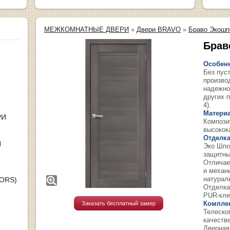
МЕЖКОМНАТНЫЕ ДВЕРИ
»
Двери BRAVO
»
Браво Экошп
Брав
Особенн
Без пус
произво
надежно
других п
4).
Материа
РИ
Компози
высокок
Отделка
Я
Эко Шпо
защитны
Отличае
и механ
натурал
OORS)
Отделка
PUR-кле
Компле
Заказать бесплатный замер
Телеско
качеств
Дверная