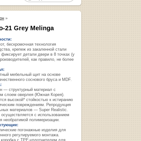
он
»
о-21 Grey Melinga
ости:
тот, бескромочная технология
дства, крепеж из закаленной стали
 фиксирует детали двери в 8 точках (у
роизводителей, как правило, не более
л:
тный мебельный щит на основе
ачественного соснового бруса и MDF.
:
н — структурный материал с
м слоем оверлея (Южная Корея).
тся высокой* стойкостью к истиранию
ическим повреждениям. Репродукция
ьных материалов — Super Realistic.
 осуществляется с использованием
я необратимой полимеризации.
ктующие:
пические погонажные изделия для
енного регулируемого монтажа.
 коробка с TPE-уплотнителем для