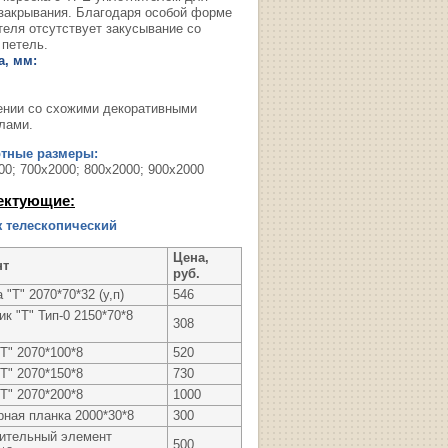
 закрывания. Благодаря особой форме
теля отсутствует закусывание со
 петель.
, мм:
ении со схожими декоративными
лами.
ртные размеры:
00; 700х2000; 800х2000; 900х2000
ектующие:
 телескопический
Цена,
нт
руб.
 "Т" 2070*70*32 (у,п)
546
к "Т" Тип-0 2150*70*8
308
Т" 2070*100*8
520
Т" 2070*150*8
730
Т" 2070*200*8
1000
рная планка 2000*30*8
300
ительный элемент
500