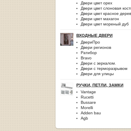
Двери цвет орех
Двери цвет слоновая кост
Двери цвет красное дере
Двери цвет махагон
Двери цвет мореный дуб
ВХОДНЫЕ ДВЕРИ
ДвериПро
Двери регионов
Ратибор
Bravo
Двери с зеркалом.
Двери с терморазрывом
Двери для улицы
РУЧКИ, ПЕТЛИ, ЗАМКИ
Vantage
Rucetti
Bussare
Morelli
Adden bau
Agb