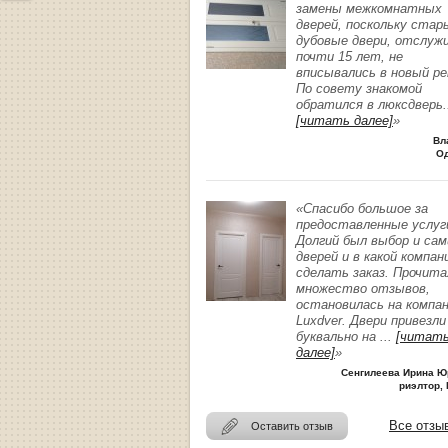
замены межкомнатных
дверей, поскольку стар
дубовые двери, отслуж
почти 15 лет, не
вписывались в новый р
По совету знакомой
обратился в люксдверь
.
[читать далее]
»
Вл
О
«Спасибо большое за
предоставленные услуг
Долгий был выбор и сам
дверей и в какой компан
сделать заказ. Прочита
множество отзывов,
остановилась на компа
Luxdver. Двери привезли
буквально на
...
[читат
далее]
»
Сенгилеева Ирина Ю
риэлтор, 
Все отзы
Оставить отзыв