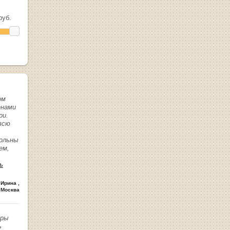
уб.
ом
енами
ри.
всю
вольны
ем,
ь
 Ирина
,
 Москва
иры
ь