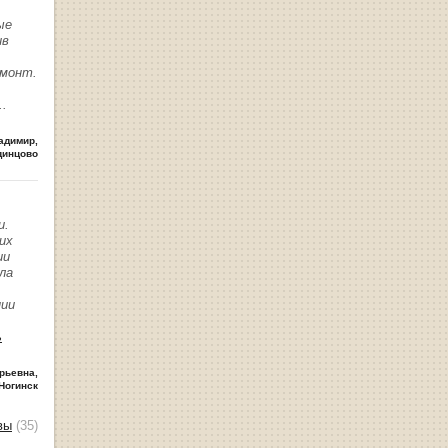
ые
ив
емонт.
..
адимир
,
динцово
и.
их
ии
ла
нии
ь
рьевна
,
Ногинск
вы
(35)