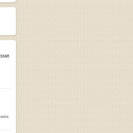
лухая
замок.