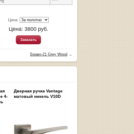
*8
Цена:
Цена:
3800
руб.
Заказать
Браво-21 Grey Wood
→
ная
Дверная ручка Vantage
e 4-
матовый никель V10D
ль