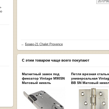
2070*86
ь
во
←
Браво-21 Chalet Provence
С этим товаром чаще всего покупают
Магнитный замок под
Петля врезная сталь
фиксатор Vintage M90SN
универсальная Vintag
Матовый никель
BB SN Матовый нике