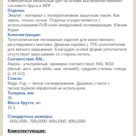
Композитный мебельный щит на основе высококачественного
соснового бруса и MDF.
Отделка:
Эмалит - материал с полиуретановым защитным лаком. Как
эмаль, только лучше. Отделка осуществляется с
использованием PUR-клея необратимой полимеризации. Южная
Корея.
Комплектующие:
Телескопические погонажные изделия для качественного
регулируемого монтажа. Дверная коробка с TPE-уплотнителем
для мягкого закрывания. Благодаря особой форме уплотнителя
отсутствует закусывание со стороны петель.
Соответствие RAL:
Alaska - ультрабелый, примерно соответствует RAL 9010
(белый, англ. pure white, нем. reinweiß), средняя степень глянца
(≥ 24 GU).
Стекло:
Magic Fog — белое сатинированное. Дешевое стекло с
пескоструйной обработкой не используем.
Толщина, мм:
36
Масса брутто, кг:
15.5
Стандартные размеры:
- 600х2000; 700х2000; 800х2000; 900х2000
Комплектующие: