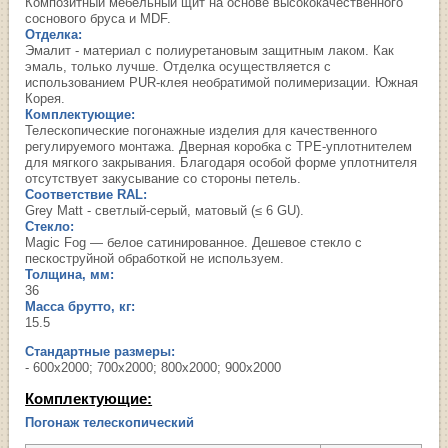
Композитный мебельный щит на основе высококачественного
соснового бруса и MDF.
Отделка:
Эмалит - материал с полиуретановым защитным лаком. Как
эмаль, только лучше. Отделка осуществляется с
использованием PUR-клея необратимой полимеризации. Южная
Корея.
Комплектующие:
Телескопические погонажные изделия для качественного
регулируемого монтажа. Дверная коробка с TPE-уплотнителем
для мягкого закрывания. Благодаря особой форме уплотнителя
отсутствует закусывание со стороны петель.
Соответствие RAL:
Grey Matt - светлый-серый, матовый (≤ 6 GU).
Стекло:
Magic Fog — белое сатинированное. Дешевое стекло с
пескоструйной обработкой не используем.
Толщина, мм:
36
Масса брутто, кг:
15.5
Стандартные размеры:
- 600х2000; 700х2000; 800х2000; 900х2000
Комплектующие:
Погонаж телескопический