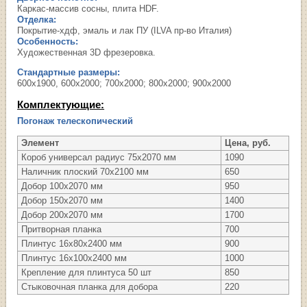
Каркас-массив сосны, плита HDF.
Отделка:
Покрытие-хдф, эмаль и лак ПУ (ILVA пр-во Италия)
Особенность:
Художественная 3D фрезеровка.
Стандартные размеры:
600х1900, 600х2000; 700х2000; 800х2000; 900х2000
Комплектующие:
Погонаж телескопический
Элемент
Цена, руб.
Короб универсал радиус 75х2070 мм
1090
Наличник плоский 70х2100 мм
650
Добор 100х2070 мм
950
Добор 150х2070 мм
1400
Добор 200х2070 мм
1700
Притворная планка
700
Плинтус 16х80х2400 мм
900
Плинтус 16х100х2400 мм
1000
Крепление для плинтуса 50 шт
850
Стыковочная планка для добора
220