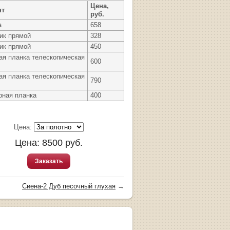
Цена,
нт
руб.
а
658
ик прямой
328
ик прямой
450
ая планка телескопическая
600
ая планка телескопическая
790
рная планка
400
Цена:
Цена:
8500
руб.
Заказать
Сиена-2 Дуб песочный глухая
→