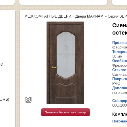
МЕЖКОМНАТНЫЕ ДВЕРИ
»
Двери МАРИАМ
»
Серия ВЕ
Сиен
осте
Произво
фабрика
Толщина
38 мм
Особенн
РИ
Фрезеро
Стекло:
Сатинат
Покрыт
Я
PVC
Дополн
погонаж
OORS)
Станда
600х200
Заказать бесплатный замер
Компл
Погонаж