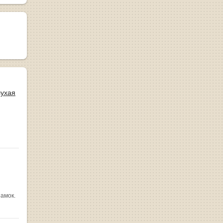
лухая
замок.