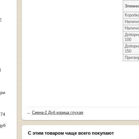
Элеме
Коробк
Е
Наличн
Наличн
Доборн
100
Доборн
150
Притво
Ы
ери
←
Сиена-2 Дуб корица глухая
 74
дуб
С этим товаром чаще всего покупают