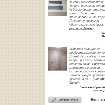
замены межкомнатных
дверей, поскольку стар
дубовые двери, отслуж
почти 15 лет, не
вписывались в новый р
По совету знакомой
обратился в люксдверь
.
[читать далее]
»
Вл
О
«Спасибо большое за
предоставленные услуг
Долгий был выбор и сам
дверей и в какой компан
сделать заказ. Прочита
множество отзывов,
остановилась на компа
Luxdver. Двери привезли
буквально на
...
[читат
далее]
»
Сенгилеева Ирина Ю
риэлтор, 
Все отзы
Оставить отзыв