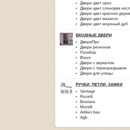
Двери цвет орех
Двери цвет слоновая кост
Двери цвет красное дере
Двери цвет махагон
Двери цвет мореный дуб
ВХОДНЫЕ ДВЕРИ
ДвериПро
Двери регионов
Ратибор
Bravo
Двери с зеркалом.
Двери с терморазрывом
Двери для улицы
РУЧКИ, ПЕТЛИ, ЗАМКИ
Vantage
Rucetti
Bussare
Morelli
Adden bau
Agb