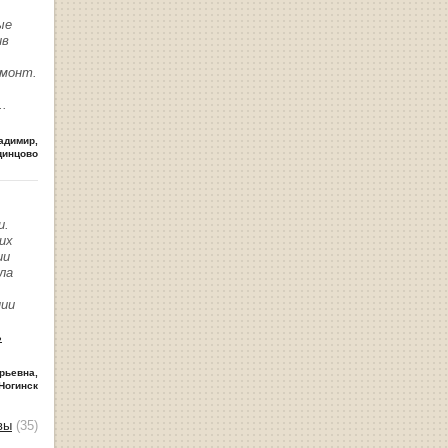
ые
ив
емонт.
..
адимир
,
динцово
и.
их
ии
ла
нии
ь
рьевна
,
Ногинск
вы
(35)