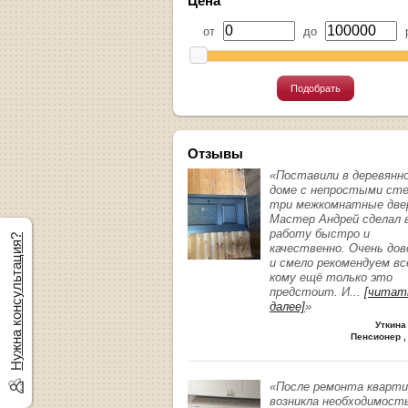
Цена
от
до
р
Подобрать
Отзывы
«Поставили в деревянн
доме с непростыми ст
три межкомнатные две
Мастер Андрей сделал 
работу быстро и
Нужна консультация?
качественно. Очень до
и смело рекомендуем вс
кому ещё только это
предстоит. И
...
[читат
далее]
»
Уткина
Пенсионер ,
«После ремонта кварт
возникла необходимост