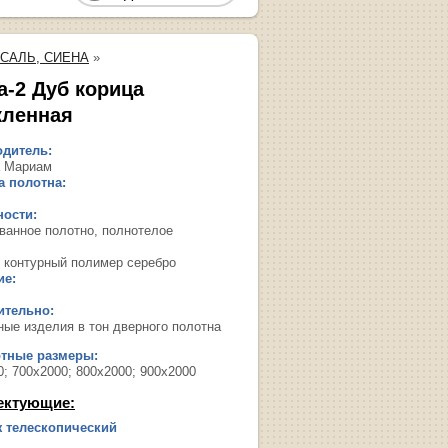
РСАЛЬ, СИЕНА
»
а-2 Дуб корица
кленная
дитель:
 Мариам
 полотна:
ости:
ванное полотно, полнотелое
, контурный полимер серебро
ие:
ительно:
ные изделия в тон дверного полотна
ртные размеры:
0; 700х2000; 800х2000; 900х2000
ектующие:
 телескопический