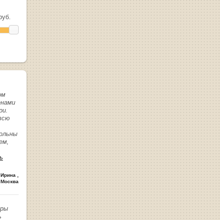
уб.
ом
енами
ри.
всю
вольны
ем,
ь
 Ирина
,
 Москва
иры
ь