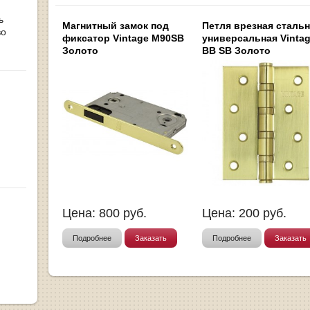
ь
Магнитный замок под
Петля врезная сталь
во
фиксатор Vintage M90SB
универсальная Vintag
Золото
BB SB Золото
Цена:
800
руб.
Цена:
200
руб.
Подробнее
Заказать
Подробнее
Заказать