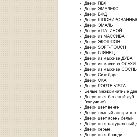
Двери ПВХ
Двери ЭМАЛЕКС
Двери ВФД
Двери ШПОНИРОВАННЫ
Двери ЭМАЛЬ
Двери с ПАТИНОЙ
Двери из МАССИВА
Двери ЭКОШПОН
Двери SOFT-TOUCH
Двери ГЛЯНЕЦ
Двери из массива ДУБА
Двери из массива ОЛЬХИ
Двери из массива СОСН
Двери СитиДорс
Двери ОКА
Двери PORTE VISTA
Белые межкомнатные дв
Двери цвет беленый дуб
(капучино)
Двери цвет венге
Двери темный анегри тон
Двери цвет ясень белый
Двери цвет натуральный 
Двери серые
Двери цвет брэнди