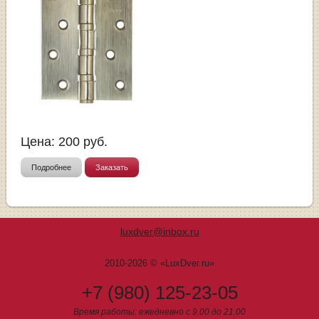
Цена:
200
руб.
Подробнее
Заказать
luxdver@inbox.ru
2010-2026 © «LuxDver.ru»
+7 (980) 125-23-05
Время работы: ежедневно с 9.00 до 21.00