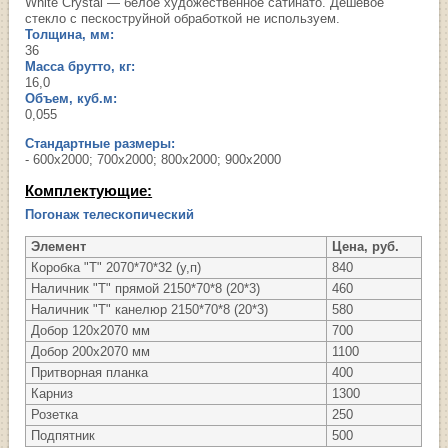
White Сrystal — белое художественное сатинато. Дешевое
стекло с пескоструйной обработкой не используем.
Толщина, мм:
36
Масса брутто, кг:
16,0
Объем, куб.м:
0,055
Стандартные размеры:
- 600х2000; 700х2000; 800х2000; 900х2000
Комплектующие:
Погонаж телескопический
Элемент
Цена, руб.
Коробка "Т" 2070*70*32 (у,п)
840
Наличник "Т" прямой 2150*70*8 (20*3)
460
Наличник "Т" канелюр 2150*70*8 (20*3)
580
Добор 120х2070 мм
700
Добор 200х2070 мм
1100
Притворная планка
400
Карниз
1300
Розетка
250
Подпятник
500