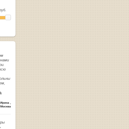
уб.
ом
енами
ри.
всю
вольны
ем,
ь
 Ирина
,
 Москва
иры
ь