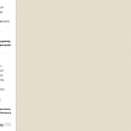
ые
ив
емонт.
..
адимир
,
динцово
и.
их
ии
ла
нии
ь
рьевна
,
Ногинск
вы
(35)