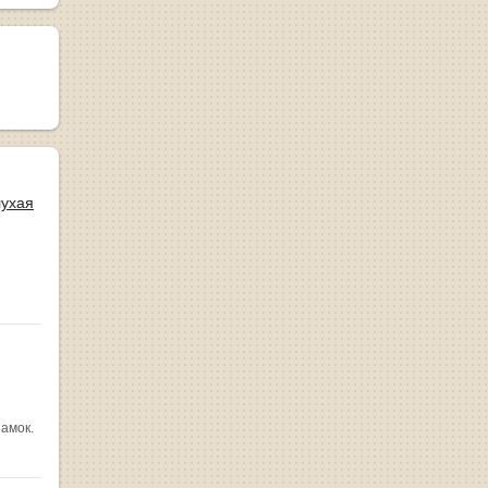
лухая
замок.