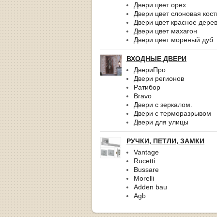
Двери цвет орех
Двери цвет слоновая кост
Двери цвет красное дере
Двери цвет махагон
Двери цвет мореный дуб
ВХОДНЫЕ ДВЕРИ
ДвериПро
Двери регионов
Ратибор
Bravo
Двери с зеркалом.
Двери с терморазрывом
Двери для улицы
РУЧКИ, ПЕТЛИ, ЗАМКИ
Vantage
Rucetti
Bussare
Morelli
Adden bau
Agb