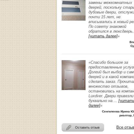
замены межкомнатных
дверей, поскольку стар
дубовые двери, отслуж
почти 15 лет, не
вписывались в новый р
По совету знакомой
обратился в люксдверь
.
[читать далее]
»
Вл
О
«Спасибо большое за
предоставленные услуг
Долгий был выбор и сам
дверей и в какой компан
сделать заказ. Прочита
множество отзывов,
остановилась на компа
Luxdver. Двери привезли
буквально на
...
[читат
далее]
»
Сенгилеева Ирина Ю
риэлтор, 
Все отзы
Оставить отзыв