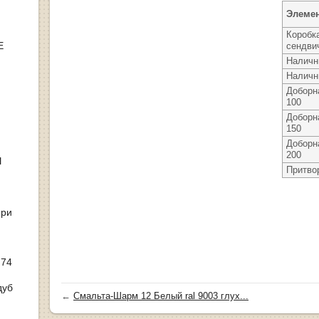
Элеме
Коробк
Е
сендви
Наличн
Наличн
Доборн
100
Доборн
150
Доборн
200
Ы
Притво
ери
 74
дуб
←
Смальта-Шарм 12 Белый ral 9003 глух...