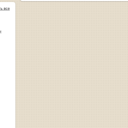
ть все
М