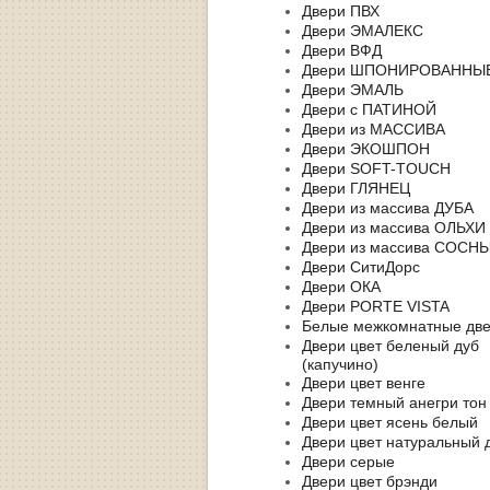
Двери ПВХ
Двери ЭМАЛЕКС
Двери ВФД
Двери ШПОНИРОВАННЫ
Двери ЭМАЛЬ
Двери с ПАТИНОЙ
Двери из МАССИВА
Двери ЭКОШПОН
Двери SOFT-TOUCH
Двери ГЛЯНЕЦ
Двери из массива ДУБА
Двери из массива ОЛЬХИ
Двери из массива СОСН
Двери СитиДорс
Двери ОКА
Двери PORTE VISTA
Белые межкомнатные дв
Двери цвет беленый дуб
(капучино)
Двери цвет венге
Двери темный анегри тон
Двери цвет ясень белый
Двери цвет натуральный 
Двери серые
Двери цвет брэнди