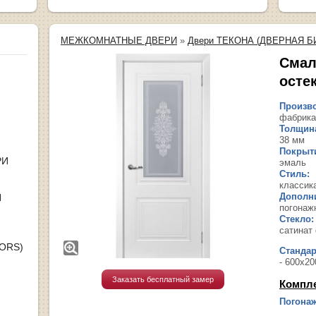
МЕЖКОМНАТНЫЕ ДВЕРИ
»
Двери ТЕКОНА (ДВЕРНАЯ Б
Смал
осте
Произво
фабрика
Толщина
38 мм
Покрыт
РИ
эмаль
Стиль:
классик
Дополн
Я
погонаж
Стекло:
сатинат
OORS)
Станда
- 600х20
Заказать бесплатный замер
Компл
Погонаж