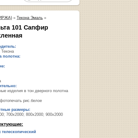
ИРЖА)
»
Текона Эмаль
»
ьта 101 Сапфир
кленная
дитель:
 Текона
 полотна:
ие:
а
ительно:
ные изделия в тон дверного полотна
 фотопечать рис.белое
ртные размеры:
00; 700х2000; 800х2000; 900х2000
ектующие:
 телескопический