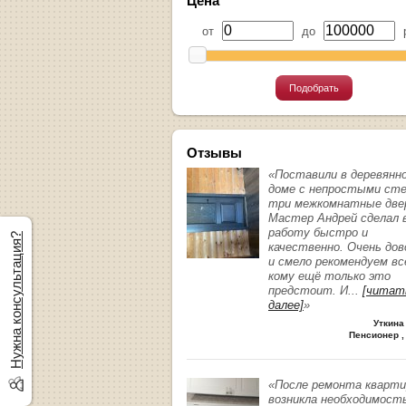
Цена
от
до
р
Подобрать
Отзывы
«Поставили в деревянн
доме с непростыми ст
три межкомнатные две
Мастер Андрей сделал 
работу быстро и
Нужна консультация?
качественно. Очень до
и смело рекомендуем вс
кому ещё только это
предстоит. И
...
[читат
далее]
»
Уткина
Пенсионер ,
«После ремонта кварт
возникла необходимост