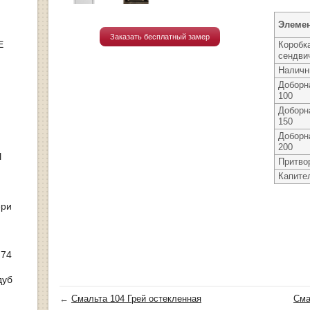
Элеме
Заказать бесплатный замер
Е
Коробк
сендви
Наличн
Доборн
100
Доборн
150
Доборн
200
Ы
Притво
Капите
ери
 74
дуб
←
Смальта 104 Грей остекленная
Сма