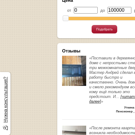
Цена
от
до
р
Подобрать
Отзывы
«Поставили в деревянн
доме с непростыми ст
три межкомнатные две
Мастер Андрей сделал 
работу быстро и
Нужна консультация?
качественно. Очень до
и смело рекомендуем вс
кому ещё только это
предстоит. И
...
[читат
далее]
»
Уткина
Пенсионер ,
«После ремонта кварт
возникла необходимост