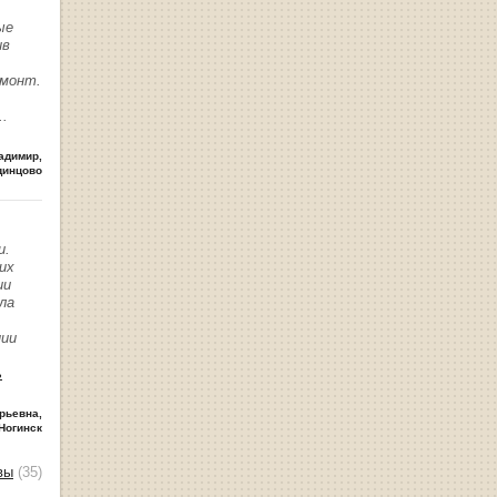
ые
ив
емонт.
..
адимир
,
динцово
и.
их
ии
ла
нии
ь
рьевна
,
Ногинск
вы
(35)