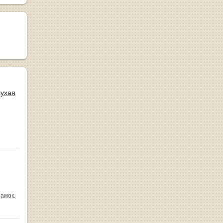
лухая
замок.