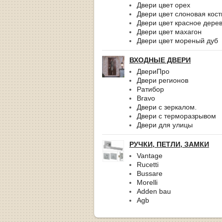
Двери цвет орех
Двери цвет слоновая кост
Двери цвет красное дере
Двери цвет махагон
Двери цвет мореный дуб
ВХОДНЫЕ ДВЕРИ
ДвериПро
Двери регионов
Ратибор
Bravo
Двери с зеркалом.
Двери с терморазрывом
Двери для улицы
РУЧКИ, ПЕТЛИ, ЗАМКИ
Vantage
Rucetti
Bussare
Morelli
Adden bau
Agb