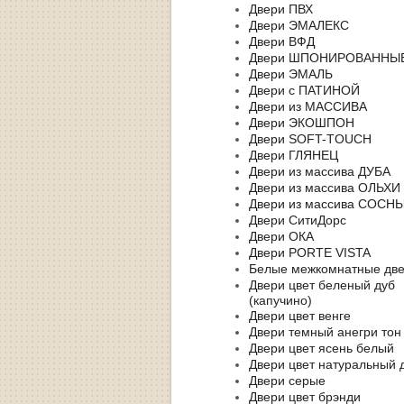
Двери ПВХ
Двери ЭМАЛЕКС
Двери ВФД
Двери ШПОНИРОВАННЫ
Двери ЭМАЛЬ
Двери с ПАТИНОЙ
Двери из МАССИВА
Двери ЭКОШПОН
Двери SOFT-TOUCH
Двери ГЛЯНЕЦ
Двери из массива ДУБА
Двери из массива ОЛЬХИ
Двери из массива СОСН
Двери СитиДорс
Двери ОКА
Двери PORTE VISTA
Белые межкомнатные дв
Двери цвет беленый дуб
(капучино)
Двери цвет венге
Двери темный анегри тон
Двери цвет ясень белый
Двери цвет натуральный 
Двери серые
Двери цвет брэнди