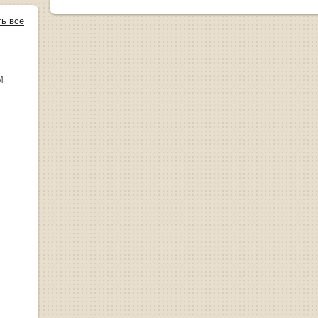
ть все
М