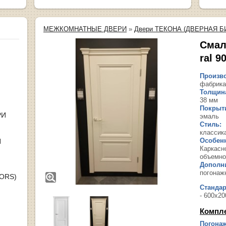
МЕЖКОМНАТНЫЕ ДВЕРИ
»
Двери ТЕКОНА (ДВЕРНАЯ Б
Смал
ral 9
Произво
фабрика
Толщина
38 мм
Покрыт
РИ
эмаль
Стиль:
классик
Особенн
Я
Каркасн
объемно
Дополн
погонаж
OORS)
Станда
- 600х20
Компл
Погонаж