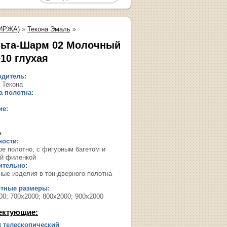
ИРЖА)
»
Текона Эмаль
»
ьта-Шарм 02 Молочный
010 глухая
дитель:
 Текона
 полотна:
ие:
а
ости:
ое полотно, с фигурным багетом и
й филенкой
ительно:
ные изделия в тон дверного полотна
ртные размеры:
00; 700х2000; 800х2000; 900х2000
ектующие:
 телескопический