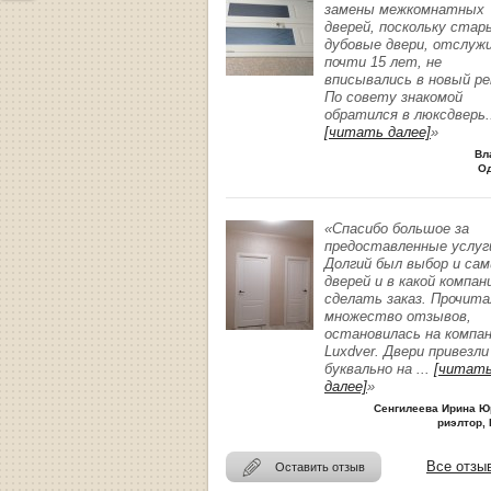
замены межкомнатных
дверей, поскольку стар
дубовые двери, отслуж
почти 15 лет, не
вписывались в новый р
По совету знакомой
обратился в люксдверь
.
[читать далее]
»
Вл
О
«Спасибо большое за
предоставленные услуг
Долгий был выбор и сам
дверей и в какой компан
сделать заказ. Прочита
множество отзывов,
остановилась на компа
Luxdver. Двери привезли
буквально на
...
[читат
далее]
»
Сенгилеева Ирина Ю
риэлтор, 
Все отзы
Оставить отзыв