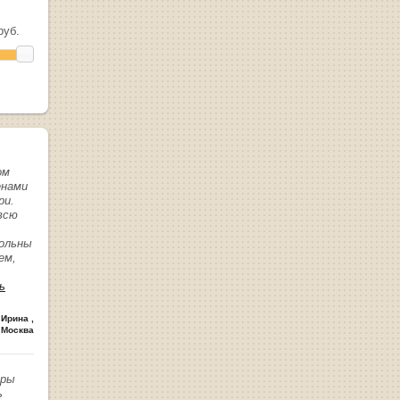
уб.
ом
енами
ри.
всю
вольны
ем,
ь
 Ирина
,
 Москва
иры
ь