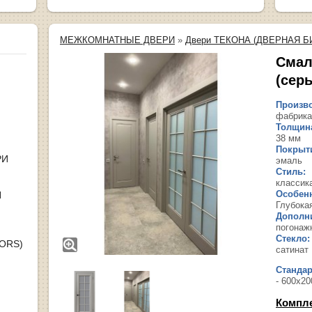
МЕЖКОМНАТНЫЕ ДВЕРИ
»
Двери ТЕКОНА (ДВЕРНАЯ Б
Смал
(сер
Произво
фабрика
Толщина
38 мм
Покрыт
РИ
эмаль
Стиль:
классик
Особенн
Я
Глубока
Дополн
погонаж
Стекло:
OORS)
сатинат
Станда
- 600х20
Компл