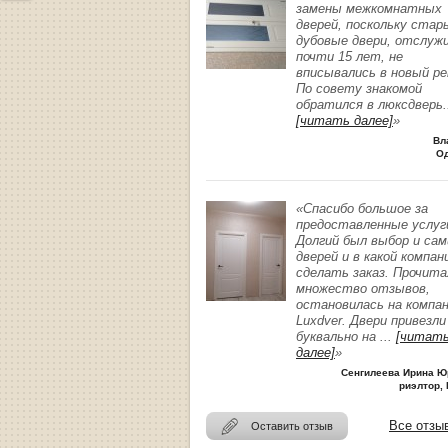
замены межкомнатных
дверей, поскольку стар
дубовые двери, отслуж
почти 15 лет, не
вписывались в новый р
По совету знакомой
обратился в люксдверь
.
[читать далее]
»
Вл
О
«Спасибо большое за
предоставленные услуг
Долгий был выбор и сам
дверей и в какой компан
сделать заказ. Прочита
множество отзывов,
остановилась на компа
Luxdver. Двери привезли
буквально на
...
[читат
далее]
»
Сенгилеева Ирина Ю
риэлтор, 
Все отзы
Оставить отзыв