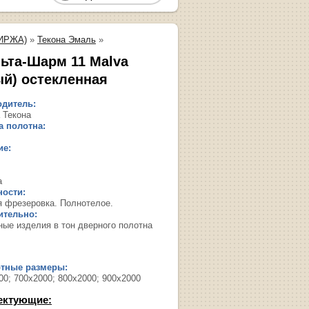
ИРЖА)
»
Текона Эмаль
»
ьта-Шарм 11 Malva
ый) остекленная
дитель:
 Текона
 полотна:
ие:
а
ости:
я фрезеровка. Полнотелое.
ительно:
ные изделия в тон дверного полотна
ртные размеры:
00; 700х2000; 800х2000; 900х2000
ектующие: