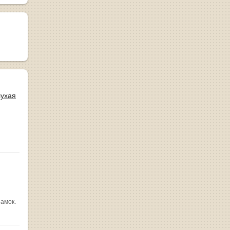
лухая
замок.