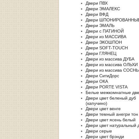
Двери ПВХ
Двери ЭМАЛЕКС
Двери ВФД
Двери ШПОНИРОВАННЫ
Двери ЭМАЛЬ
Двери с ПАТИНОЙ
Двери из МАССИВА
Двери ЭКОШПОН
Двери SOFT-TOUCH
Двери ГЛЯНЕЦ
Двери из массива ДУБА
Двери из массива ОЛЬХИ
Двери из массива СОСН
Двери СитиДорс
Двери ОКА
Двери PORTE VISTA
Белые межкомнатные дв
Двери цвет беленый дуб
(капучино)
Двери цвет венге
Двери темный анегри тон
Двери цвет ясень белый
Двери цвет натуральный 
Двери серые
Двери цвет брэнди