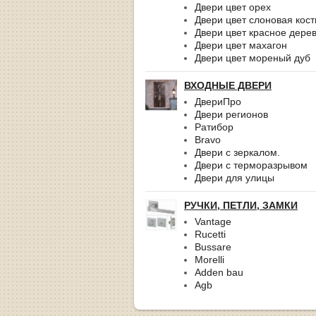
Двери цвет орех
Двери цвет слоновая кост
Двери цвет красное дере
Двери цвет махагон
Двери цвет мореный дуб
ВХОДНЫЕ ДВЕРИ
ДвериПро
Двери регионов
Ратибор
Bravo
Двери с зеркалом.
Двери с терморазрывом
Двери для улицы
РУЧКИ, ПЕТЛИ, ЗАМКИ
Vantage
Rucetti
Bussare
Morelli
Adden bau
Agb