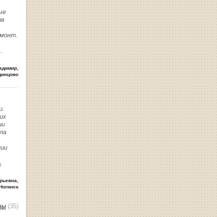
ые
ив
емонт.
..
адимир
,
динцово
и.
их
ии
ла
нии
ь
рьевна
,
Ногинск
вы
(35)