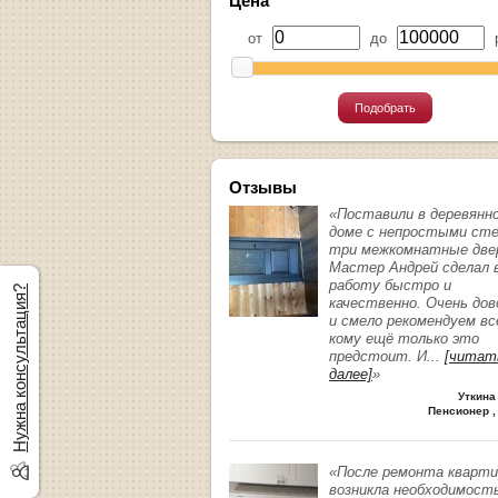
Цена
от
до
р
Подобрать
Отзывы
«Поставили в деревянн
доме с непростыми ст
три межкомнатные две
Мастер Андрей сделал 
работу быстро и
Нужна консультация?
качественно. Очень до
и смело рекомендуем вс
кому ещё только это
предстоит. И
...
[читат
далее]
»
Уткина
Пенсионер ,
«После ремонта кварт
возникла необходимост