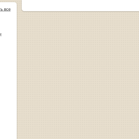
ть все
М