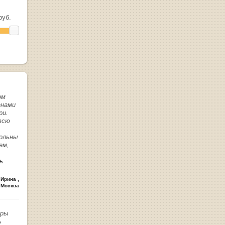
уб.
ом
енами
ри.
всю
вольны
ем,
ь
 Ирина
,
 Москва
иры
ь