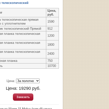
 телескопический
Цена,
нт
руб.
а телескопическая прямая
1590
ч с уплотнителем
ик телескопический Прямой
912
ая планка телескопическая
1200
ая планка телескопическая
1800
ая планка телескопическая
2400
рная планка
750
ль
10700
Цена:
Цена:
19290
руб.
Заказать
льта-Шарм 11 Malva (серый) глуха...
→