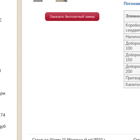
Погонаж
Элеме
Заказать бесплатный замер
Е
Коробк
сендви
Наличн
Доборн
100
Доборн
150
Доборн
Ы
200
Притво
Капите
ери
 74
дуб
←
Смальта-Шарм 11 Молочный ral 9010 г...
Сма