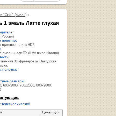
я "Скин" (эмаль)
»
ь 1 эмаль Латте глухая
дитель:
 (Россия)
 полотно:
о-щитовое, плита HDF.
:
 эмаль и лак ПУ (ILVA пр-во Италия)
ость:
твенная 3D фрезеровка. Заводская
амка.
 полотна:
ртные размеры:
, 600х2000; 700х2000; 800х2000;
0
ектующие:
 телескопический
нт
Цена, руб.