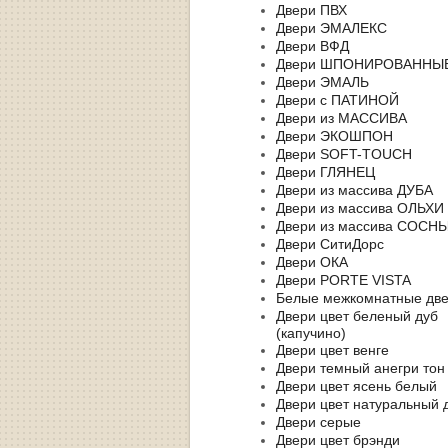
Двери ПВХ
Двери ЭМАЛЕКС
Двери ВФД
Двери ШПОНИРОВАННЫ
Двери ЭМАЛЬ
Двери с ПАТИНОЙ
Двери из МАССИВА
Двери ЭКОШПОН
Двери SOFT-TOUCH
Двери ГЛЯНЕЦ
Двери из массива ДУБА
Двери из массива ОЛЬХИ
Двери из массива СОСН
Двери СитиДорс
Двери ОКА
Двери PORTE VISTA
Белые межкомнатные дв
Двери цвет беленый дуб
(капучино)
Двери цвет венге
Двери темный анегри тон
Двери цвет ясень белый
Двери цвет натуральный 
Двери серые
Двери цвет брэнди