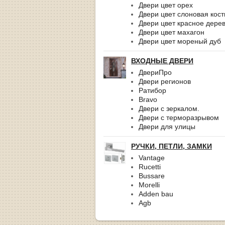
Двери цвет орех
Двери цвет слоновая кост
Двери цвет красное дере
Двери цвет махагон
Двери цвет мореный дуб
ВХОДНЫЕ ДВЕРИ
ДвериПро
Двери регионов
Ратибор
Bravo
Двери с зеркалом.
Двери с терморазрывом
Двери для улицы
РУЧКИ, ПЕТЛИ, ЗАМКИ
Vantage
Rucetti
Bussare
Morelli
Adden bau
Agb