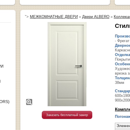
">
МЕЖКОМНАТНЫЕ ДВЕРИ
»
Двери ALBERO
»
Коллекци
Стил
Произво
- Фрегат
Дверное
Каркасн
Отделка
Покрытие
Особенн
РИ
Художес
врезка з
Толщина
Я
38мм
Станда
600х1900
900х200
OORS)
Компл
Заказать бесплатный замер
Погонаж
Элеме