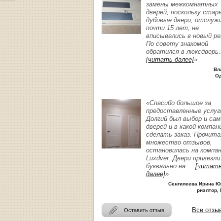
замены межкомнатных
дверей, поскольку стар
дубовые двери, отслуж
почти 15 лет, не
вписывались в новый р
По совету знакомой
обратился в люксдверь
.
[читать далее]
»
Вл
О
«Спасибо большое за
предоставленные услуг
Долгий был выбор и сам
дверей и в какой компан
сделать заказ. Прочита
множество отзывов,
остановилась на компа
Luxdver. Двери привезли
буквально на
...
[читат
далее]
»
Сенгилеева Ирина Ю
риэлтор, 
Все отзы
Оставить отзыв