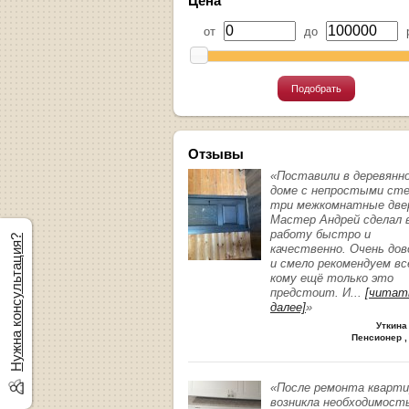
Цена
от
до
р
Подобрать
Отзывы
«Поставили в деревянн
доме с непростыми ст
три межкомнатные две
Мастер Андрей сделал 
работу быстро и
Нужна консультация?
качественно. Очень до
и смело рекомендуем вс
кому ещё только это
предстоит. И
...
[читат
далее]
»
Уткина
Пенсионер ,
«После ремонта кварт
возникла необходимост