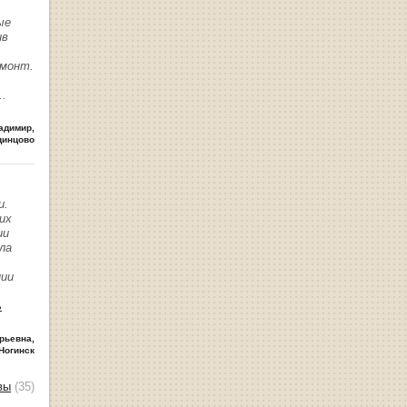
ые
ив
емонт.
..
адимир
,
динцово
и.
их
ии
ла
нии
ь
рьевна
,
Ногинск
вы
(35)