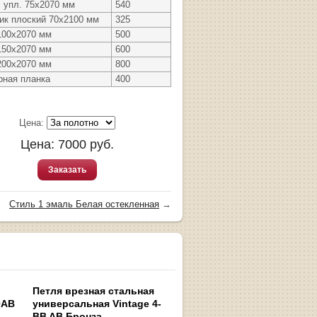
с упл. 75х2070 мм
540
ик плоский 70х2100 мм
325
100х2070 мм
500
150х2070 мм
600
200х2070 мм
800
рная планка
400
Цена:
Цена:
7000
руб.
Заказать
Стиль 1 эмаль Белая остекленная
→
Петля врезная стальная
0AB
универсальная Vintage 4-
BB AB Бронза