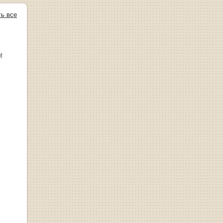
ть все
М