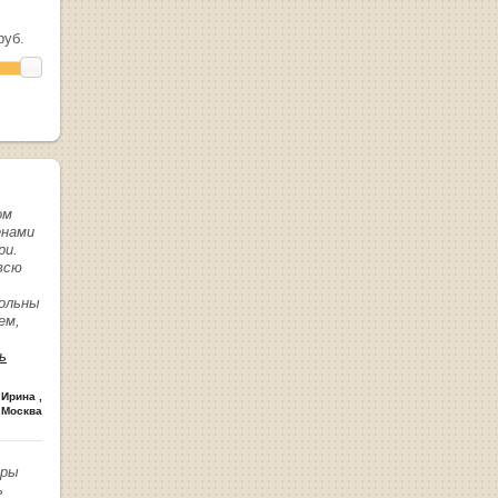
уб.
ом
енами
ри.
всю
вольны
ем,
ь
 Ирина
,
 Москва
иры
ь