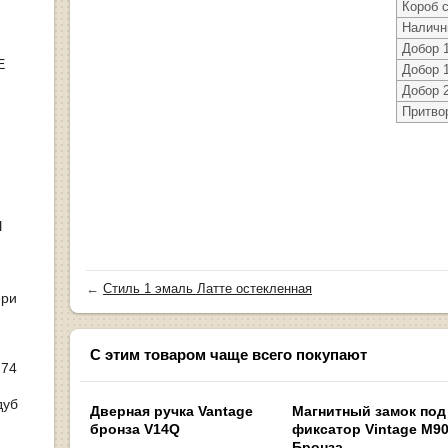
Короб 
Наличн
Добор 
Е
Добор 
Добор 
Притво
Ы
←
Стиль 1 эмаль Латте остекленная
ери
С этим товаром чаще всего покупают
 74
дуб
Дверная ручка Vantage
Магнитный замок под
бронза V14Q
фиксатор Vintage M9
Бронза