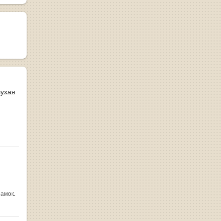
лухая
замок.