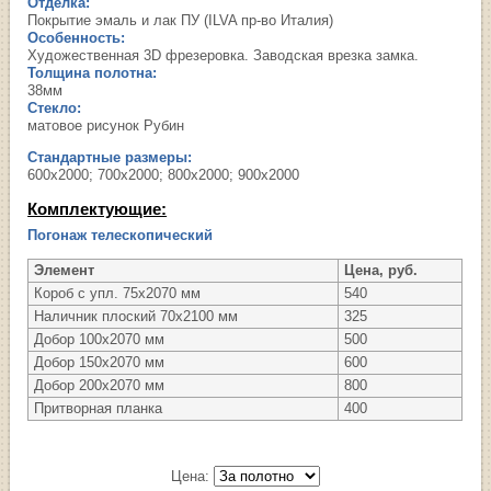
Отделка:
Покрытие эмаль и лак ПУ (ILVA пр-во Италия)
Особенность:
Художественная 3D фрезеровка. Заводская врезка замка.
Толщина полотна:
38мм
Стекло:
матовое рисунок Рубин
Стандартные размеры:
600х2000; 700х2000; 800х2000; 900х2000
Комплектующие:
Погонаж телескопический
Элемент
Цена, руб.
Короб с упл. 75х2070 мм
540
Наличник плоский 70х2100 мм
325
Добор 100х2070 мм
500
Добор 150х2070 мм
600
Добор 200х2070 мм
800
Притворная планка
400
Цена: