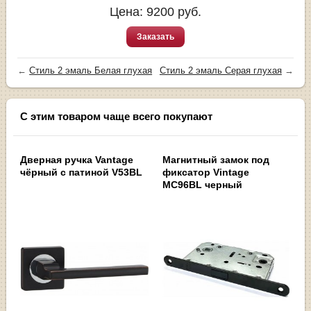
Цена:
9200
руб.
Заказать
←
Стиль 2 эмаль Белая глухая
Стиль 2 эмаль Серая глухая
→
С этим товаром чаще всего покупают
Дверная ручка Vantage
Магнитный замок под
чёрный с патиной V53BL
фиксатор Vintage
MC96BL черный