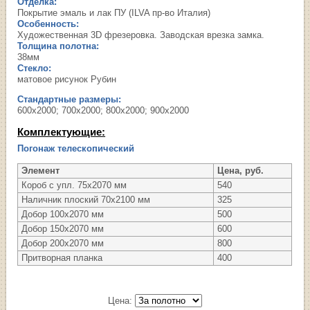
Отделка:
Покрытие эмаль и лак ПУ (ILVA пр-во Италия)
Особенность:
Художественная 3D фрезеровка. Заводская врезка замка.
Толщина полотна:
38мм
Стекло:
матовое рисунок Рубин
Стандартные размеры:
600х2000; 700х2000; 800х2000; 900х2000
Комплектующие:
Погонаж телескопический
Элемент
Цена, руб.
Короб с упл. 75х2070 мм
540
Наличник плоский 70х2100 мм
325
Добор 100х2070 мм
500
Добор 150х2070 мм
600
Добор 200х2070 мм
800
Притворная планка
400
Цена: