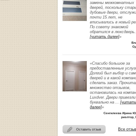
замены межкомнатных
дверей, поскольку стар
дубовые двери, отслуж
почти 15 лет, не
вписывались в новый р
По совету знакомой
обратился в люксдверь
.
[читать далее]
»
Вл
О
«Спасибо большое за
предоставленные услуг
Долгий был выбор и сам
дверей и в какой компан
сделать заказ. Прочита
множество отзывов,
остановилась на компа
Luxdver. Двери привезли
буквально на
...
[читат
далее]
»
Сенгилеева Ирина Ю
риэлтор, 
Все отзы
Оставить отзыв