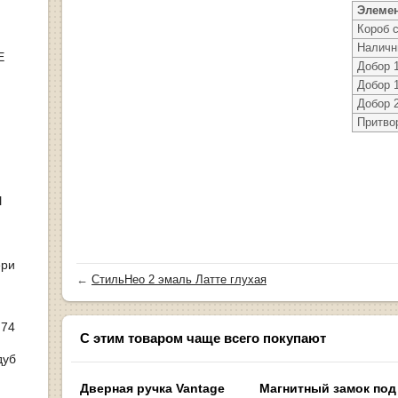
Элеме
Короб 
Наличн
Е
Добор 
Добор 
Добор 
Притво
Ы
ери
←
СтильНео 2 эмаль Латте глухая
 74
С этим товаром чаще всего покупают
дуб
Дверная ручка Vantage
Магнитный замок под