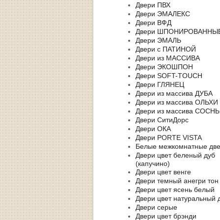
Двери ПВХ
Двери ЭМАЛЕКС
Двери ВФД
Двери ШПОНИРОВАННЫ
Двери ЭМАЛЬ
Двери с ПАТИНОЙ
Двери из МАССИВА
Двери ЭКОШПОН
Двери SOFT-TOUCH
Двери ГЛЯНЕЦ
Двери из массива ДУБА
Двери из массива ОЛЬХИ
Двери из массива СОСН
Двери СитиДорс
Двери ОКА
Двери PORTE VISTA
Белые межкомнатные дв
Двери цвет беленый дуб
(капучино)
Двери цвет венге
Двери темный анегри тон
Двери цвет ясень белый
Двери цвет натуральный 
Двери серые
Двери цвет брэнди