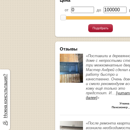
Цена
от
до
р
Подобрать
Отзывы
«Поставили в деревянн
доме с непростыми ст
три межкомнатные две
Мастер Андрей сделал 
работу быстро и
Нужна консультация?
качественно. Очень до
и смело рекомендуем вс
кому ещё только это
предстоит. И
...
[читат
далее]
»
Уткина
Пенсионер ,
«После ремонта кварт
возникла необходимост