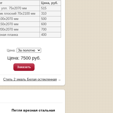
нт
Цена, руб.
с упл. 75х2070 мм
515
ик плоский 70х2100 мм
310
100х2070 мм
500
150х2070 мм
600
200х2070 мм
700
рная планка
400
Цена:
Цена:
7500
руб.
Заказать
Стиль 2 эмаль Белая остекленная
→
Петля врезная стальная