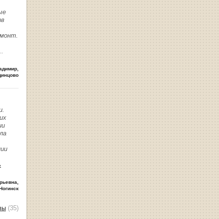
ые
ив
емонт.
..
адимир
,
динцово
и.
их
ии
ла
нии
ь
рьевна
,
Ногинск
вы
(35)