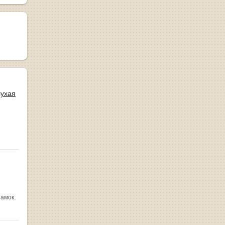
лухая
замок.