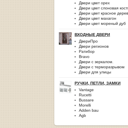
Двери цвет орех
Двери цвет слоновая кост
Двери цвет красное дере
Двери цвет махагон
Двери цвет мореный дуб
ВХОДНЫЕ ДВЕРИ
ДвериПро
Двери регионов
Ратибор
Bravo
Двери с зеркалом.
Двери с терморазрывом
Двери для улицы
РУЧКИ, ПЕТЛИ, ЗАМКИ
Vantage
Rucetti
Bussare
Morelli
Adden bau
Agb