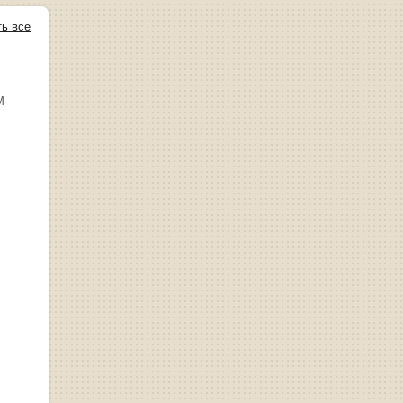
ть все
М