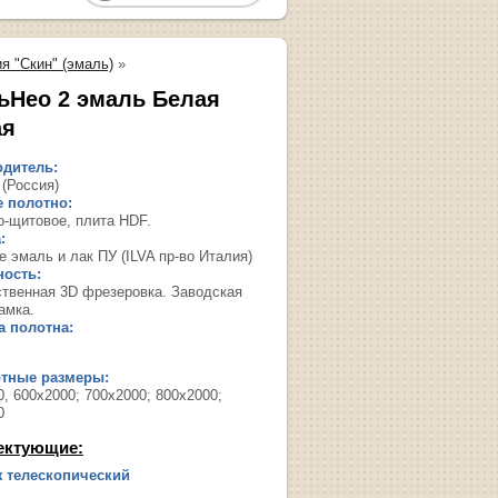
я "Скин" (эмаль)
»
ьНео 2 эмаль Белая
ая
дитель:
 (Россия)
 полотно:
о-щитовое, плита HDF.
:
 эмаль и лак ПУ (ILVA пр-во Италия)
ость:
твенная 3D фрезеровка. Заводская
амка.
 полотна:
ртные размеры:
, 600х2000; 700х2000; 800х2000;
0
ектующие:
 телескопический