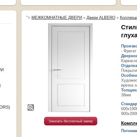
">
МЕЖКОМНАТНЫЕ ДВЕРИ
»
Двери ALBERO
»
Коллекци
Стил
глух
Произво
- Фрегат
Дверное
Каркасн
Отделка
РИ
Покрытие
Особенн
Художес
врезка з
Я
Толщина
38мм
Станда
OORS)
600х1900
900х200
Заказать бесплатный замер
Компл
Погонаж