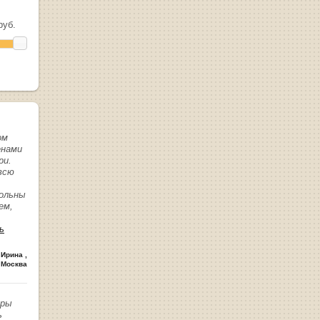
уб.
ом
енами
ри.
всю
вольны
ем,
ь
 Ирина
,
 Москва
иры
ь