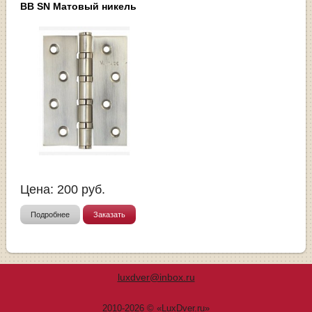
BB SN Матовый никель
Цена:
200
руб.
Подробнее
Заказать
luxdver@inbox.ru
2010-2026 © «LuxDver.ru»