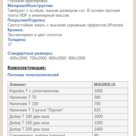
Глубокая фрезеровка
Материал/Конструктив:
Тамбурат с особым, малым размером сот. В основе прочная
плита HDF и инженерный массив
Покрытие/Отделка:
Светостойкая эмаль с высоким укрывным эффектом (Италия)
Кромка:
Эко-материал в цвет полотна
Толщина:
37
Стандартные размеры:
- 600х2000; 700х2000; 800х2000; 900х2000
Комплектующие:
Погонаж телескопический
Элемент
MAGNOLIA
Коробка Т с уплотнителем
1005
Наличник Т 70
580
Наличник Т 100
705
Наличник Т 3 ручья "Портал"
815
Добор Т 100 два паза
1000
Добор Т 150 два паза
1200
Добор Т 200 два паза
1400
Соединитель добора (шпонка)
80