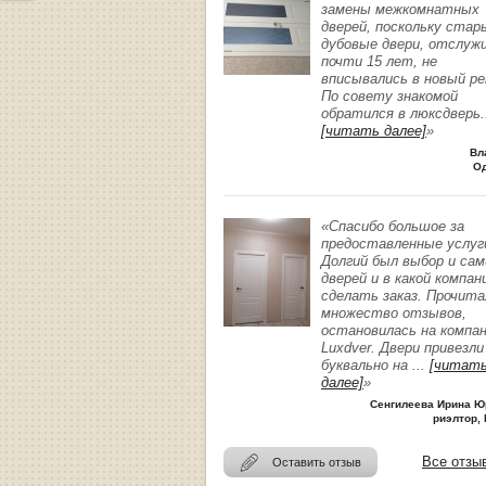
замены межкомнатных
дверей, поскольку стар
дубовые двери, отслуж
почти 15 лет, не
вписывались в новый р
По совету знакомой
обратился в люксдверь
.
[читать далее]
»
Вл
О
«Спасибо большое за
предоставленные услуг
Долгий был выбор и сам
дверей и в какой компан
сделать заказ. Прочита
множество отзывов,
остановилась на компа
Luxdver. Двери привезли
буквально на
...
[читат
далее]
»
Сенгилеева Ирина Ю
риэлтор, 
Все отзы
Оставить отзыв