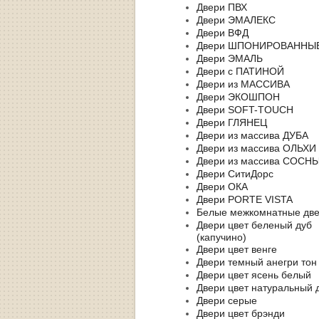
Двери ПВХ
Двери ЭМАЛЕКС
Двери ВФД
Двери ШПОНИРОВАННЫ
Двери ЭМАЛЬ
Двери с ПАТИНОЙ
Двери из МАССИВА
Двери ЭКОШПОН
Двери SOFT-TOUCH
Двери ГЛЯНЕЦ
Двери из массива ДУБА
Двери из массива ОЛЬХИ
Двери из массива СОСН
Двери СитиДорс
Двери ОКА
Двери PORTE VISTA
Белые межкомнатные дв
Двери цвет беленый дуб
(капучино)
Двери цвет венге
Двери темный анегри тон
Двери цвет ясень белый
Двери цвет натуральный 
Двери серые
Двери цвет брэнди