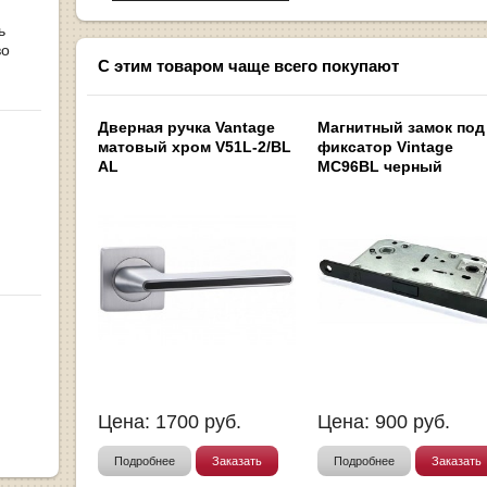
ь
во
С этим товаром чаще всего покупают
Дверная ручка Vantage
Магнитный замок под
матовый хром V51L-2/BL
фиксатор Vintage
AL
MC96BL черный
Цена:
1700
руб.
Цена:
900
руб.
Подробнее
Заказать
Подробнее
Заказать