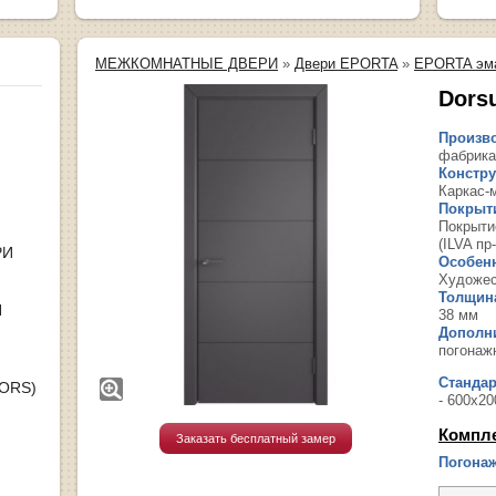
МЕЖКОМНАТНЫЕ ДВЕРИ
»
Двери EPORTA
»
EPORTA эм
Dors
Произво
фабрика
Констру
Каркас-
Покрыт
Покрыти
(ILVA пр
РИ
Особенн
Художес
Толщина
Я
38 мм
Дополн
погонаж
Станда
OORS)
- 600х20
Компл
Заказать бесплатный замер
Погонаж