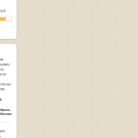
уб.
ом
енами
ри.
всю
вольны
ем,
ь
 Ирина
,
 Москва
иры
ь