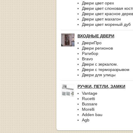
Двери цвет орех
Двери цвет слоновая кост
Двери цвет красное дере
Двери цвет махагон
Двери цвет мореный дуб
ВХОДНЫЕ ДВЕРИ
ДвериПро
Двери регионов
Ратибор
Bravo
Двери с зеркалом.
Двери с терморазрывом
Двери для улицы
РУЧКИ, ПЕТЛИ, ЗАМКИ
Vantage
Rucetti
Bussare
Morelli
Adden bau
Agb