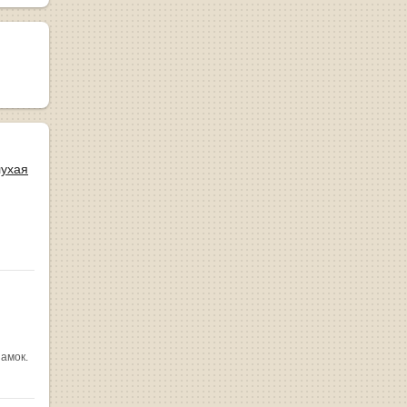
лухая
замок.