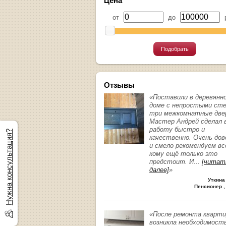
Цена
от
до
р
Подобрать
Отзывы
«Поставили в деревянн
доме с непростыми ст
три межкомнатные две
Мастер Андрей сделал 
работу быстро и
Нужна консультация?
качественно. Очень до
и смело рекомендуем вс
кому ещё только это
предстоит. И
...
[читат
далее]
»
Уткина
Пенсионер ,
«После ремонта кварт
возникла необходимост