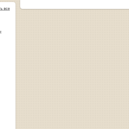
ть все
М