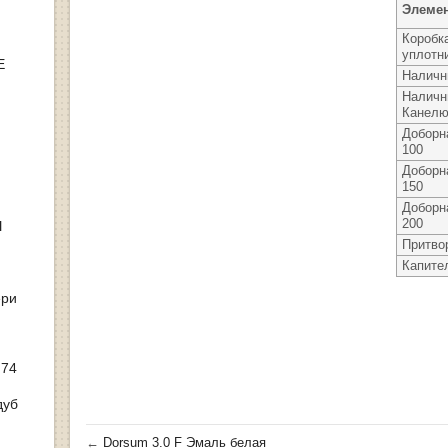
Элеме
Коробк
уплотн
Е
Наличн
Наличн
Канел
Доборн
100
Доборн
150
Доборн
200
Ы
Притво
Капите
ери
 74
дуб
←
Dorsum 3.0 F Эмаль белая