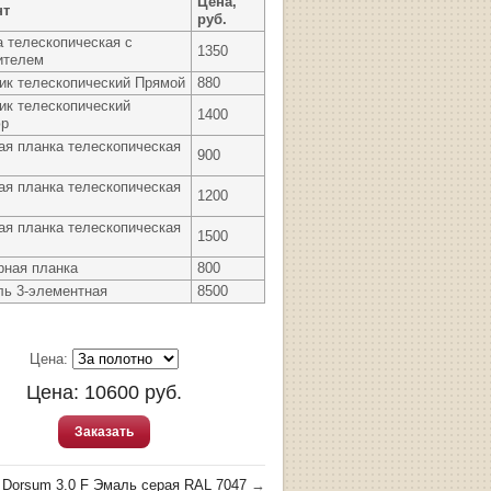
Цена,
нт
руб.
а телескопическая с
1350
ителем
ик телескопический Прямой
880
ик телескопический
1400
юр
ая планка телескопическая
900
ая планка телескопическая
1200
ая планка телескопическая
1500
рная планка
800
ль 3-элементная
8500
Цена:
Цена:
10600
руб.
Заказать
Dorsum 3.0 F Эмаль серая RAL 7047
→