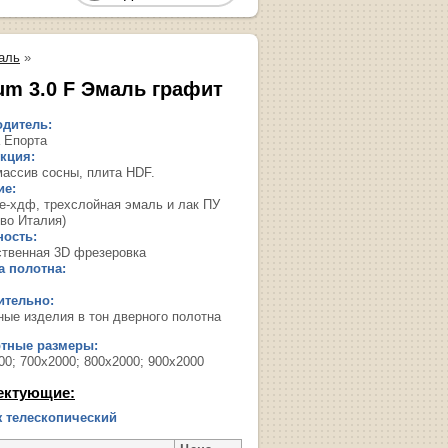
аль
»
um 3.0 F Эмаль графит
дитель:
 Епорта
кция:
массив сосны, плита HDF.
ие:
е-хдф, трехслойная эмаль и лак ПУ
-во Италия)
ость:
твенная 3D фрезеровка
 полотна:
ительно:
ные изделия в тон дверного полотна
ртные размеры:
00; 700х2000; 800х2000; 900х2000
ектующие:
 телескопический