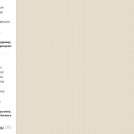
ые
ив
емонт.
..
адимир
,
динцово
и.
их
ии
ла
нии
ь
рьевна
,
Ногинск
вы
(35)