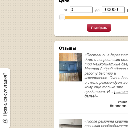
Цена
от
до
р
Подобрать
Отзывы
«Поставили в деревянн
доме с непростыми ст
три межкомнатные две
Мастер Андрей сделал 
работу быстро и
Нужна консультация?
качественно. Очень до
и смело рекомендуем вс
кому ещё только это
предстоит. И
...
[читат
далее]
»
Уткина
Пенсионер ,
«После ремонта кварт
возникла необходимост