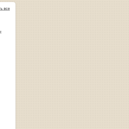
ть все
М