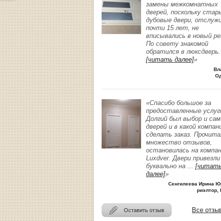
замены межкомнатных
дверей, поскольку стар
дубовые двери, отслуж
почти 15 лет, не
вписывались в новый р
По совету знакомой
обратился в люксдверь
.
[читать далее]
»
Вл
О
«Спасибо большое за
предоставленные услуг
Долгий был выбор и сам
дверей и в какой компан
сделать заказ. Прочита
множество отзывов,
остановилась на компа
Luxdver. Двери привезли
буквально на
...
[читат
далее]
»
Сенгилеева Ирина Ю
риэлтор, 
Все отзы
Оставить отзыв