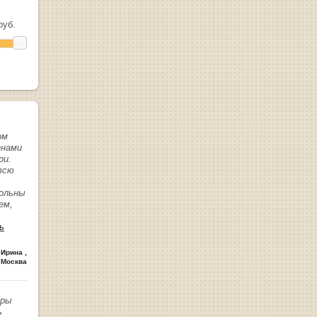
уб.
ом
енами
ри.
всю
вольны
ем,
ь
 Ирина
,
 Москва
иры
ь