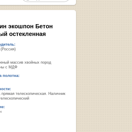
ин экошпон Бетон
ый остекленная
дитель:
 (Россия)
ееный массив хвойных пород
ны с МДФ
 полотна:
ости:
а прямая телескопическая. Наличник
телескопический
ие:
н