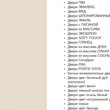
Двери ПВХ
Двери ЭМАЛЕКС
Двери ВФД
Двери ШПОНИРОВАННЫ
Двери ЭМАЛЬ
Двери с ПАТИНОЙ
Двери из МАССИВА
Двери ЭКОШПОН
Двери SOFT-TOUCH
Двери ГЛЯНЕЦ
Двери из массива ДУБА
Двери из массива ОЛЬХИ
Двери из массива СОСН
Двери СитиДорс
Двери ОКА
Двери PORTE VISTA
Белые межкомнатные дв
Двери цвет беленый дуб
(капучино)
Двери цвет венге
Двери темный анегри тон
Двери цвет ясень белый
Двери цвет натуральный 
Двери серые
Двери цвет брэнди