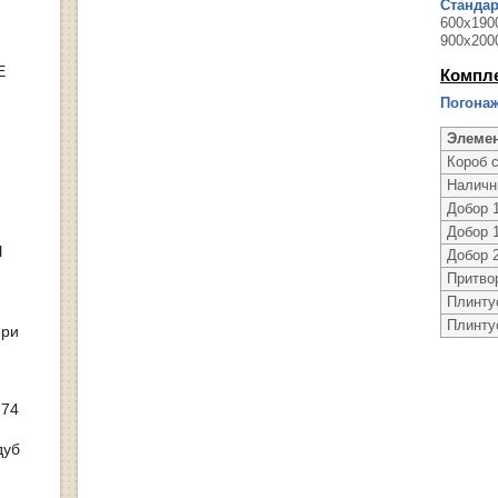
Станда
600х1900
900х200
Е
Компл
Погонаж
Элеме
Короб 
Наличн
Добор 
Добор 
Ы
Добор 
Притво
Плинту
Плинту
ери
 74
дуб