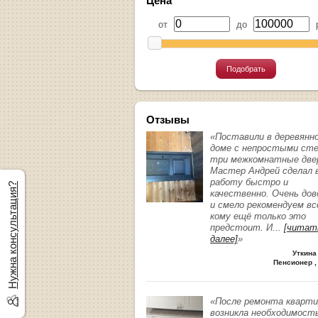
Цена
от
до
р
Подобрать
Отзывы
«Поставили в деревянн
доме с непростыми ст
три межкомнатные две
Мастер Андрей сделал 
работу быстро и
Нужна консультация?
качественно. Очень до
и смело рекомендуем вс
кому ещё только это
предстоит. И
...
[читат
далее]
»
Уткина
Пенсионер ,
«После ремонта кварт
возникла необходимост