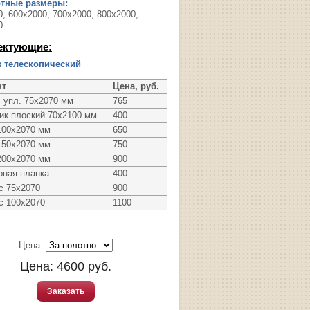
ртные размеры:
, 600х2000, 700х2000, 800х2000,
0
ектующие:
 телескопический
нт
Цена, руб.
с упл. 75х2070 мм
765
ик плоский 70х2100 мм
400
100х2070 мм
650
150х2070 мм
750
200х2070 мм
900
рная планка
400
с 75х2070
900
с 100х2070
1100
Цена:
Цена:
4600
руб.
Заказать