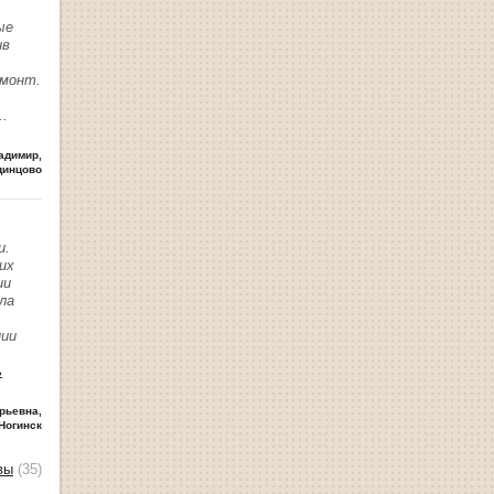
ые
ив
емонт.
..
адимир
,
динцово
и.
их
ии
ла
нии
ь
рьевна
,
Ногинск
вы
(35)