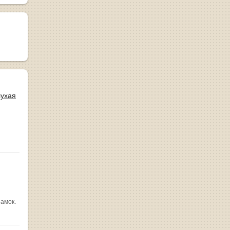
лухая
замок.