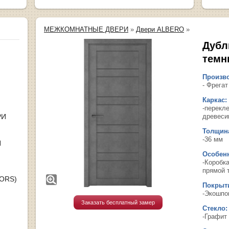
МЕЖКОМНАТНЫЕ ДВЕРИ
»
Двери ALBERO
»
Дубл
темн
Произво
- Фрегат
Каркас:
-перекл
РИ
древеси
Толщина
-36 мм
Я
Особенн
-Коробк
прямой 
OORS)
Покрыт
-Экошпо
Заказать бесплатный замер
Стекло:
-Графит