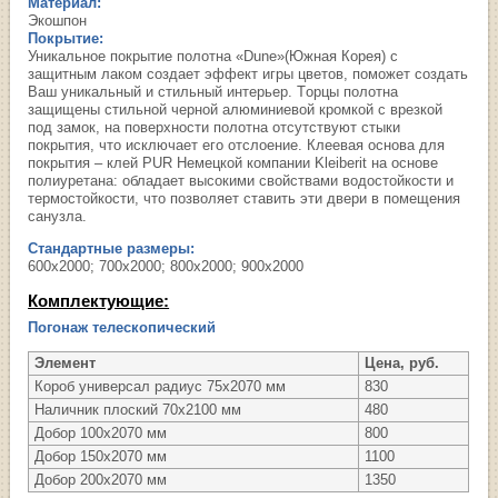
Материал:
Экошпон
Покрытие:
Уникальное покрытие полотна «Dune»(Южная Корея) с
защитным лаком создает эффект игры цветов, поможет создать
Ваш уникальный и стильный интерьер. Tорцы полотна
защищены стильной черной алюминиевой кромкой с врезкой
под замок, на поверхности полотна отсутствуют стыки
покрытия, что исключает его отслоение. Клеевая основа для
покрытия – клей PUR Немецкой компании Kleiberit на основе
полиуретана: обладает высокими свойствами водостойкости и
термостойкости, что позволяет ставить эти двери в помещения
санузла.
Стандартные размеры:
600х2000; 700х2000; 800х2000; 900х2000
Комплектующие:
Погонаж телескопический
Элемент
Цена, руб.
Короб универсал радиус 75х2070 мм
830
Наличник плоский 70х2100 мм
480
Добор 100х2070 мм
800
Добор 150х2070 мм
1100
Добор 200х2070 мм
1350