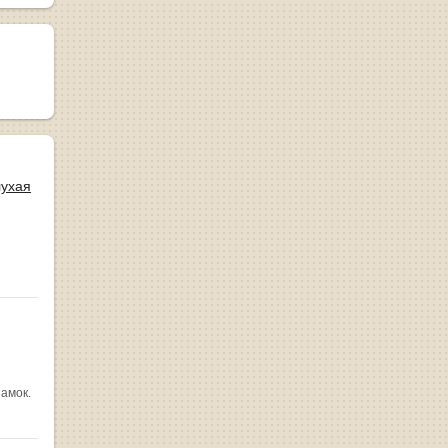
лухая
замок.