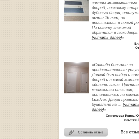
замены межкомнатных
дверей, поскольку стар
дубовые двери, отслуж
почти 15 лет, не
вписывались в новый р
По совету знакомой
обратился в люксдверь
.
[читать далее]
»
Вл
О
«Спасибо большое за
предоставленные услуг
Долгий был выбор и сам
дверей и в какой компан
сделать заказ. Прочита
множество отзывов,
остановилась на компа
Luxdver. Двери привезли
буквально на
...
[читат
далее]
»
Сенгилеева Ирина Ю
риэлтор, 
Все отзы
Оставить отзыв