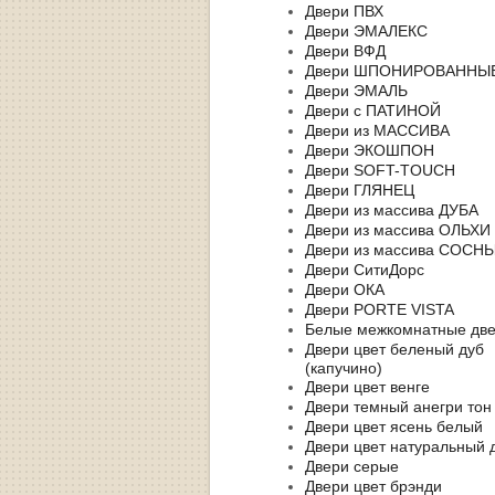
Двери ПВХ
Двери ЭМАЛЕКС
Двери ВФД
Двери ШПОНИРОВАННЫ
Двери ЭМАЛЬ
Двери с ПАТИНОЙ
Двери из МАССИВА
Двери ЭКОШПОН
Двери SOFT-TOUCH
Двери ГЛЯНЕЦ
Двери из массива ДУБА
Двери из массива ОЛЬХИ
Двери из массива СОСН
Двери СитиДорс
Двери ОКА
Двери PORTE VISTA
Белые межкомнатные дв
Двери цвет беленый дуб
(капучино)
Двери цвет венге
Двери темный анегри тон
Двери цвет ясень белый
Двери цвет натуральный 
Двери серые
Двери цвет брэнди