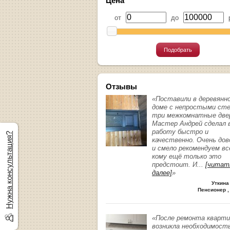
Цена
от
до
р
Подобрать
Отзывы
«Поставили в деревянн
доме с непростыми ст
три межкомнатные две
Мастер Андрей сделал 
работу быстро и
Нужна консультация?
качественно. Очень до
и смело рекомендуем вс
кому ещё только это
предстоит. И
...
[читат
далее]
»
Уткина
Пенсионер ,
«После ремонта кварт
возникла необходимост