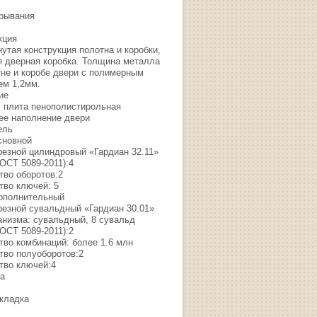
крывания
кция
утая конструкция полотна и коробки,
я дверная коробка. Толщина металла
тне и коробе двери с полимерным
ем 1,2мм.
ие
, плита пенополистирольная
ее наполнение двери
ель
сновной
резной цилиндровый «Гардиан 32.11»
ОСТ 5089-2011):4
тво оборотов:2
тво ключей: 5
ополнительный
резной сувальдный «Гардиан 30.01»
анизма: сувальдный, 8 сувальд
ОСТ 5089-2011):2
тво комбинаций: более 1.6 млн
тво полуоборотов:2
тво ключей:4
а
кладка