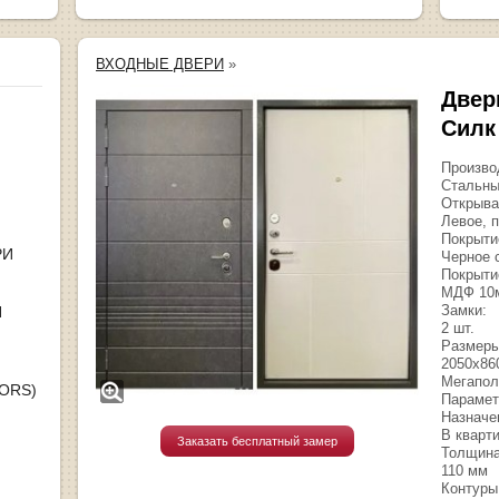
ВХОДНЫЕ ДВЕРИ
»
Двер
Силк
Произво
Стальны
Открыва
Левое, 
Покрыти
РИ
Черное 
Покрыти
МДФ 10м
Замки:
Я
2 шт.
Размеры
2050х86
Мегапол
OORS)
Параме
Назначе
В кварт
Заказать бесплатный замер
Толщина
110 мм
Контуры