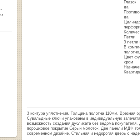
Глазок
да
ь
Противо
во
да
Цилинд
перфори
Количес
Петли
3 петли
В компл
полотно
Цвет фу
хром
Назначе
Квартир
3 контура уплотнения. Толщина полотна 110мм. Врезная 
Сувальдные ключи упакованы в индивидуальную запечат
возможность создания дубликата без ведома покупателя. 
порошковое покрытие Серый молоток. Две панели МДФ т
современном дизайне. Стильная и недорогая дверь с над