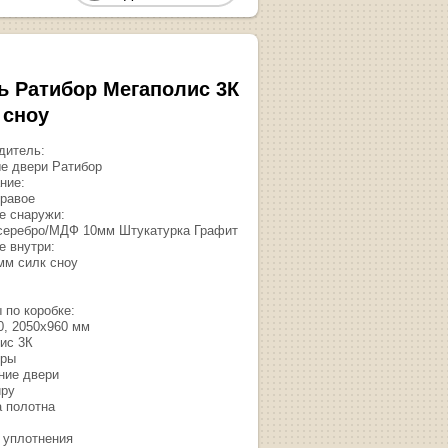
ь Ратибор Мегаполис 3К
 сноу
дитель:
е двери Ратибор
ние:
правое
е снаружи:
серебро/МДФ 10мм Штукатурка Графит
е внутри:
м силк сноу
 по коробке:
0, 2050х960 мм
ис 3К
тры
ние двери
иру
 полотна
 уплотнения