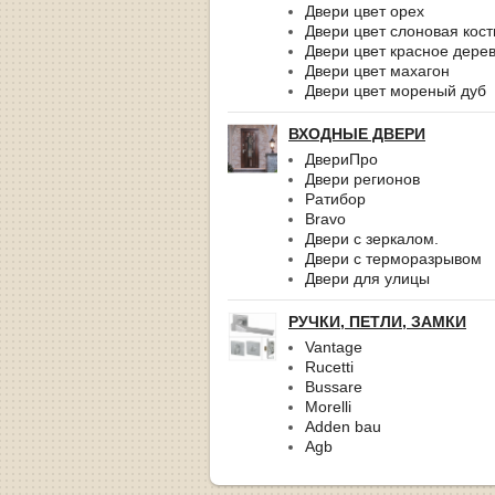
Двери цвет орех
Двери цвет слоновая кост
Двери цвет красное дере
Двери цвет махагон
Двери цвет мореный дуб
ВХОДНЫЕ ДВЕРИ
ДвериПро
Двери регионов
Ратибор
Bravo
Двери с зеркалом.
Двери с терморазрывом
Двери для улицы
РУЧКИ, ПЕТЛИ, ЗАМКИ
Vantage
Rucetti
Bussare
Morelli
Adden bau
Agb