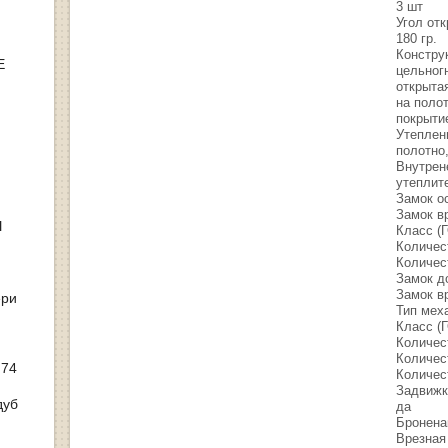
3 шт
Угол от
180 гр.
Констру
Е
цельногн
открыта
на поло
покрыти
Утеплен
полотно
Внутрен
утеплит
Замок о
Замок в
Ы
Класс (Г
Количес
Количес
Замок д
Замок в
ери
Тип мех
Класс (Г
Количес
Количес
 74
Количес
Задвижк
дуб
да
Бронена
Врезная