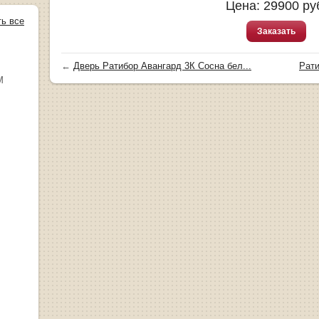
Цена:
29900
ру
ть все
Заказать
←
Дверь Ратибор Авангард 3К Сосна бел...
Рати
М