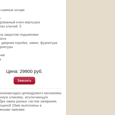
съемные штыри
р
рованный ключ-вертушка
тво ключей: 5
 на закрытом подшипнике
екте
, дверная коробка, замки, фурнитура
рнитуры
ние
а
Цена:
29900
руб.
Заказать
броненакладка цилиндрового механизма.
анную упаковку, исключающую
Два замка разных систем запирания,
олщиной 10мм выполнены в
ежными замками.