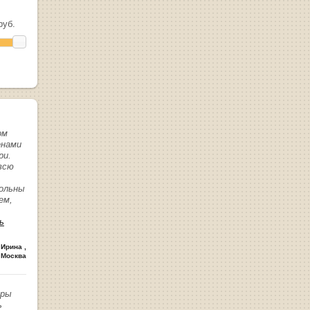
уб.
ом
енами
ри.
всю
вольны
ем,
ь
 Ирина
,
 Москва
иры
ь