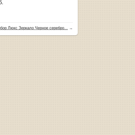
б.
бор Люкс Зеркало Черное серебро...
→