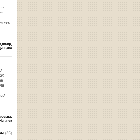
ые
ив
емонт.
..
адимир
,
динцово
и.
их
ии
ла
нии
ь
рьевна
,
Ногинск
вы
(35)