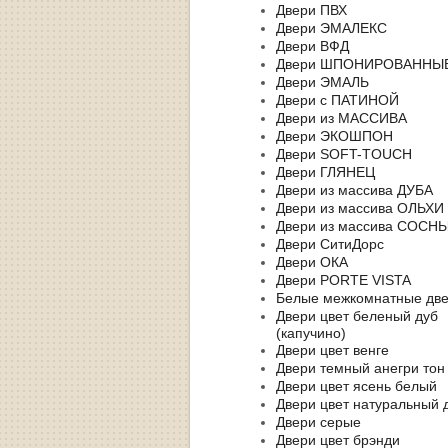
Двери ПВХ
Двери ЭМАЛЕКС
Двери ВФД
Двери ШПОНИРОВАННЫ
Двери ЭМАЛЬ
Двери с ПАТИНОЙ
Двери из МАССИВА
Двери ЭКОШПОН
Двери SOFT-TOUCH
Двери ГЛЯНЕЦ
Двери из массива ДУБА
Двери из массива ОЛЬХИ
Двери из массива СОСН
Двери СитиДорс
Двери ОКА
Двери PORTE VISTA
Белые межкомнатные дв
Двери цвет беленый дуб
(капучино)
Двери цвет венге
Двери темный анегри тон
Двери цвет ясень белый
Двери цвет натуральный 
Двери серые
Двери цвет брэнди