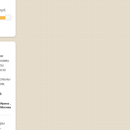
уб.
ом
енами
ри.
всю
вольны
ем,
ь
 Ирина
,
 Москва
иры
ь