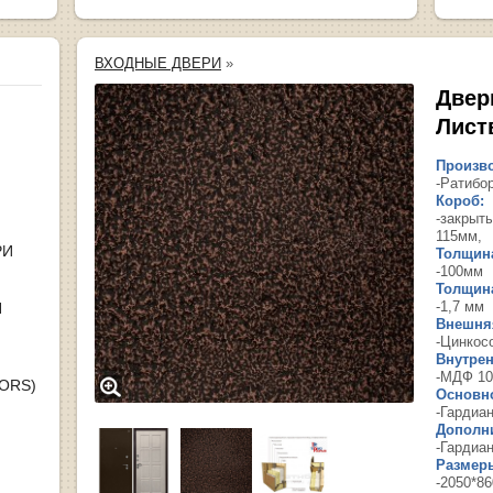
ВХОДНЫЕ ДВЕРИ
»
Двер
Лист
Произво
-Ратибо
Короб:
-закрыт
115мм,
РИ
Толщина
-100мм
Толщина
-1,7 мм
Я
Внешняя
-Цинкос
Внутрен
-МДФ 10
OORS)
Основн
-Гардиан
Дополн
-Гардиан
Размер
-2050*86