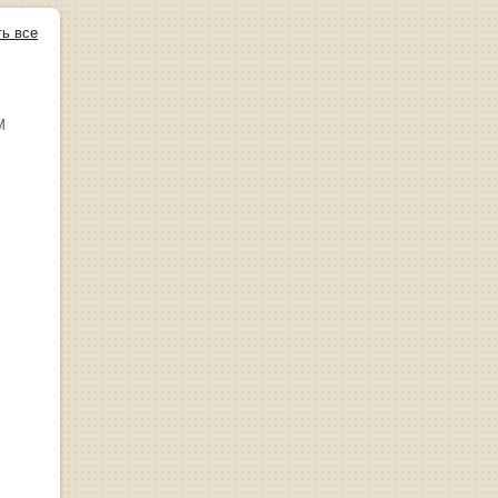
ть все
М