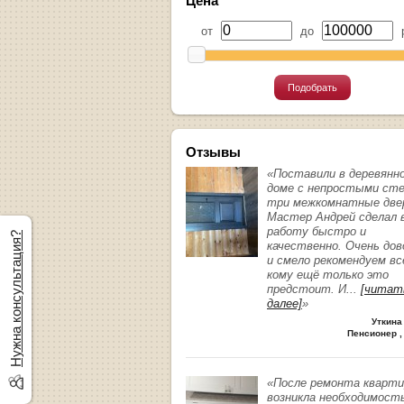
Цена
от
до
р
Подобрать
Отзывы
«Поставили в деревянн
доме с непростыми ст
три межкомнатные две
Мастер Андрей сделал 
работу быстро и
Нужна консультация?
качественно. Очень до
и смело рекомендуем вс
кому ещё только это
предстоит. И
...
[читат
далее]
»
Уткина
Пенсионер ,
«После ремонта кварт
возникла необходимост