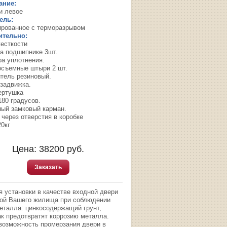
ание:
и левое
ель:
ированное с терморазрывом
ительно:
жесткости
на подшипнике 3шт.
ра уплотнения.
осъемные штыри 2 шт.
итель резиновый.
 задвижка.
ертушка
180 градусов.
ный замковый карман.
 через отверстия в коробке
20кг
Цена:
38200
руб.
Заказать
я установки в качестве входной двери
той Вашего жилища при соблюдении
еталла: цинкосодержащий грунт,
к предотвратят коррозию металла.
 возможность промерзания двери в