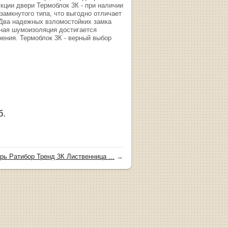
кции двери Термоблок 3К - при наличии
замкнутого типа, что выгодно отличает
 Два надежных взломостойких замка
ная шумоизоляция достигается
ения. Термоблок 3К - верный выбор
б.
рь Ратибор Тренд 3К Лиственница ...
→