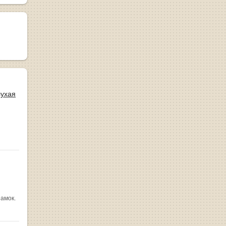
лухая
замок.