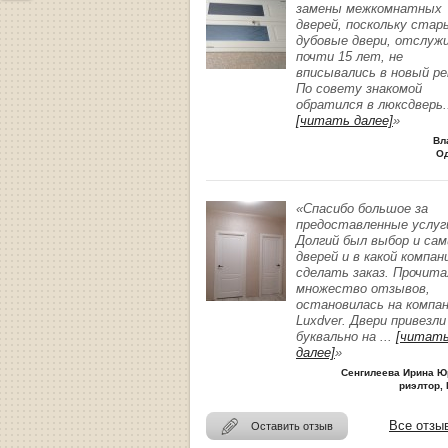
замены межкомнатных
дверей, поскольку стар
дубовые двери, отслуж
почти 15 лет, не
вписывались в новый р
По совету знакомой
обратился в люксдверь
.
[читать далее]
»
Вл
О
«Спасибо большое за
предоставленные услуг
Долгий был выбор и сам
дверей и в какой компан
сделать заказ. Прочита
множество отзывов,
остановилась на компа
Luxdver. Двери привезли
буквально на
...
[читат
далее]
»
Сенгилеева Ирина Ю
риэлтор, 
Все отзы
Оставить отзыв