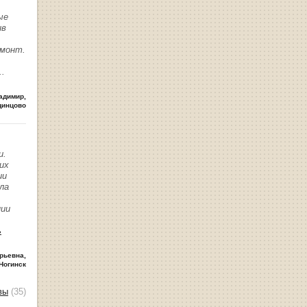
ые
ив
емонт.
..
адимир
,
динцово
и.
их
ии
ла
нии
ь
рьевна
,
Ногинск
вы
(35)