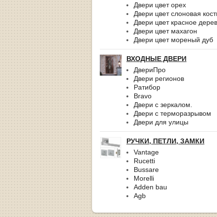
Двери цвет орех
Двери цвет слоновая кост
Двери цвет красное дере
Двери цвет махагон
Двери цвет мореный дуб
ВХОДНЫЕ ДВЕРИ
ДвериПро
Двери регионов
Ратибор
Bravo
Двери с зеркалом.
Двери с терморазрывом
Двери для улицы
РУЧКИ, ПЕТЛИ, ЗАМКИ
Vantage
Rucetti
Bussare
Morelli
Adden bau
Agb