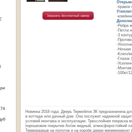
Открыв
-правое 
Утеплит
Заказать бесплатный замер
-комбин
Е
Дополн
-Ребра 
-Петли 
-3 конту
-Против
-Уплотн
-Ночная
-Ключ/в
-Глазок 
-Усилен
Ы
-Монтаж
-100кг/1
ери
 74
Новинка 2018 года. Дверь Термоблок 3К предназначена дл
в коттедж или дачный дом. Она послужит надежной защи
дуб
условий монтажа и эксплуатации. Трехслойная покраска м
порошковое покрытие Антик медный, атмосферостойкий ла
Терморазрыв на полотне и на коробе двери минимизирует