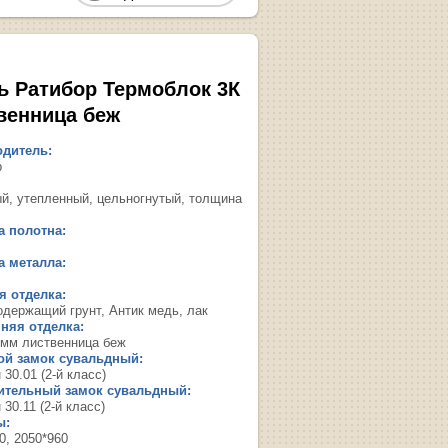
ь Ратибор Термоблок 3К
венница беж
дитель:
р
ый, утепленный, цельногнутый, толщина
 полотна:
 металла:
 отделка:
одержащий грунт, Антик медь, лак
няя отделка:
мм лиственница беж
ой замок сувальдный:
 30.01 (2-й класс)
ительный замок сувальдный:
 30.11 (2-й класс)
ы:
0, 2050*960