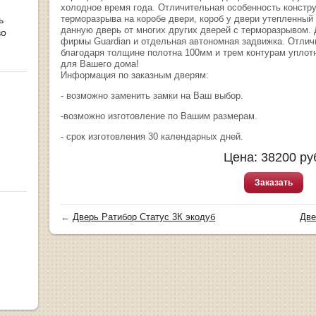
холодное время года. Отличительная особенность констру
терморазрыва на коробе двери, короб у двери утепленный 
ь
данную дверь от многих других дверей с терморазрывом.
во
фирмы Guardian и отдельная автономная задвижка. Отлич
благодаря толщине полотна 100мм и трем контурам уплотн
для Вашего дома!
Информация по заказным дверям:
- возможно заменить замки на Ваш выбор.
-возможно изготовление по Вашим размерам.
- срок изготовления 30 календарных дней.
Цена:
38200
ру
Заказать
←
Дверь Ратибор Статус 3К экодуб
Две