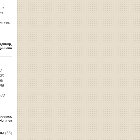
ые
ив
емонт.
..
адимир
,
динцово
и.
их
ии
ла
нии
ь
рьевна
,
Ногинск
вы
(35)