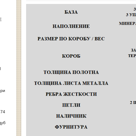
Е
Ы
ери
 74
дуб