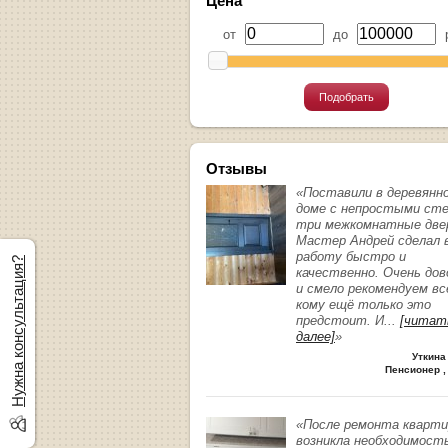
Цена
от
до
р
Подобрать
Отзывы
«Поставили в деревянн
доме с непростыми ст
три межкомнатные две
Мастер Андрей сделал 
работу быстро и
Нужна консультация?
качественно. Очень до
и смело рекомендуем вс
кому ещё только это
предстоит. И
...
[читат
далее]
»
Уткина
Пенсионер ,
«После ремонта кварт
возникла необходимост