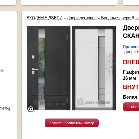
ВХОДНЫЕ ДВЕРИ
»
Двери регионов
»
Входные двери Две
Двер
СКА
Произво
-Двери 
ВНЕ
РИ
Графит
16 мм
ВНУТ
Я
Белая 
выбрат
OORS)
Заказать бесплатный замер