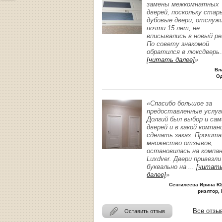
замены межкомнатных
дверей, поскольку стар
дубовые двери, отслуж
почти 15 лет, не
вписывались в новый р
По совету знакомой
обратился в люксдверь
.
[читать далее]
»
Вл
О
«Спасибо большое за
предоставленные услуг
Долгий был выбор и сам
дверей и в какой компан
сделать заказ. Прочита
множество отзывов,
остановилась на компа
Luxdver. Двери привезли
буквально на
...
[читат
далее]
»
Сенгилеева Ирина Ю
риэлтор, 
Все отзы
Оставить отзыв