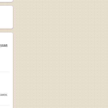
лухая
замок.