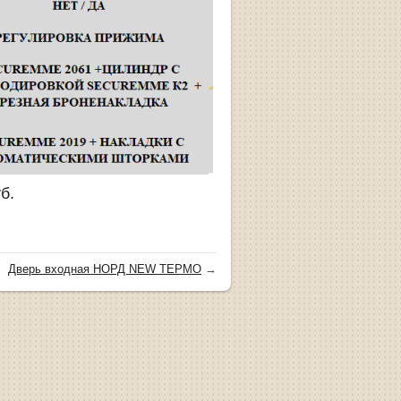
б.
Дверь входная НОРД NEW ТЕРМО
→