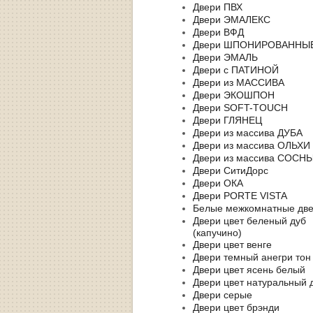
Двери ПВХ
Двери ЭМАЛЕКС
Двери ВФД
Двери ШПОНИРОВАННЫ
Двери ЭМАЛЬ
Двери с ПАТИНОЙ
Двери из МАССИВА
Двери ЭКОШПОН
Двери SOFT-TOUCH
Двери ГЛЯНЕЦ
Двери из массива ДУБА
Двери из массива ОЛЬХИ
Двери из массива СОСН
Двери СитиДорс
Двери ОКА
Двери PORTE VISTA
Белые межкомнатные дв
Двери цвет беленый дуб
(капучино)
Двери цвет венге
Двери темный анегри тон
Двери цвет ясень белый
Двери цвет натуральный 
Двери серые
Двери цвет брэнди