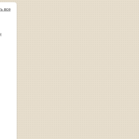
ть все
М