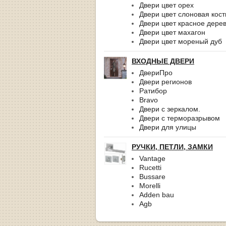
Двери цвет орех
Двери цвет слоновая кост
Двери цвет красное дере
Двери цвет махагон
Двери цвет мореный дуб
ВХОДНЫЕ ДВЕРИ
ДвериПро
Двери регионов
Ратибор
Bravo
Двери с зеркалом.
Двери с терморазрывом
Двери для улицы
РУЧКИ, ПЕТЛИ, ЗАМКИ
Vantage
Rucetti
Bussare
Morelli
Adden bau
Agb