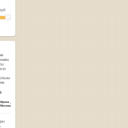
уб.
ом
енами
ри.
всю
вольны
ем,
ь
 Ирина
,
 Москва
иры
ь