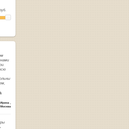
уб.
ом
енами
ри.
всю
вольны
ем,
ь
 Ирина
,
 Москва
иры
ь