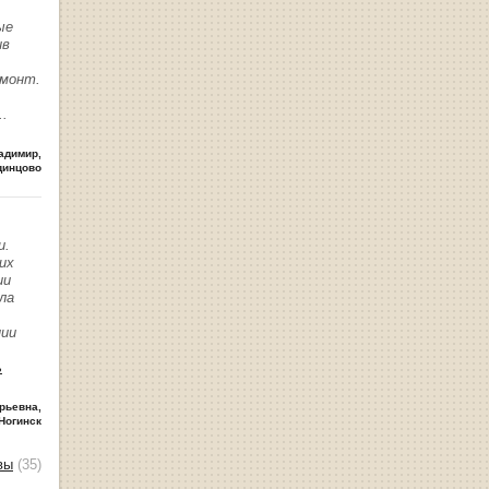
ые
ив
емонт.
..
адимир
,
динцово
и.
их
ии
ла
нии
ь
рьевна
,
Ногинск
вы
(35)