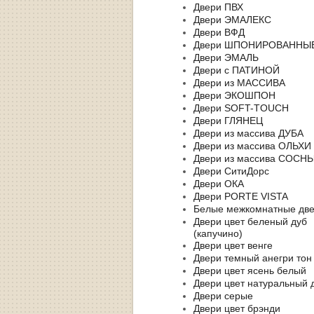
Двери ПВХ
Двери ЭМАЛЕКС
Двери ВФД
Двери ШПОНИРОВАННЫ
Двери ЭМАЛЬ
Двери с ПАТИНОЙ
Двери из МАССИВА
Двери ЭКОШПОН
Двери SOFT-TOUCH
Двери ГЛЯНЕЦ
Двери из массива ДУБА
Двери из массива ОЛЬХИ
Двери из массива СОСН
Двери СитиДорс
Двери ОКА
Двери PORTE VISTA
Белые межкомнатные дв
Двери цвет беленый дуб
(капучино)
Двери цвет венге
Двери темный анегри тон
Двери цвет ясень белый
Двери цвет натуральный 
Двери серые
Двери цвет брэнди