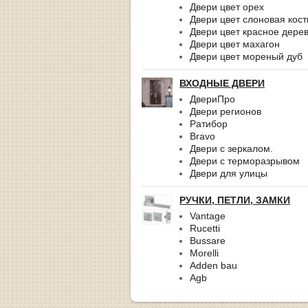
Двери цвет орех
Двери цвет слоновая кост
Двери цвет красное дере
Двери цвет махагон
Двери цвет мореный дуб
ВХОДНЫЕ ДВЕРИ
ДвериПро
Двери регионов
Ратибор
Bravo
Двери с зеркалом.
Двери с терморазрывом
Двери для улицы
РУЧКИ, ПЕТЛИ, ЗАМКИ
Vantage
Rucetti
Bussare
Morelli
Adden bau
Agb