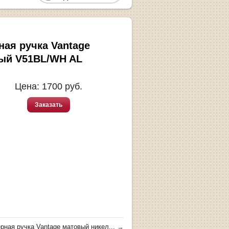
ная ручка Vantage
ый V51BL/WH AL
Цена:
1700
руб.
Заказать
рная ручка Vantage матовый никел...
→