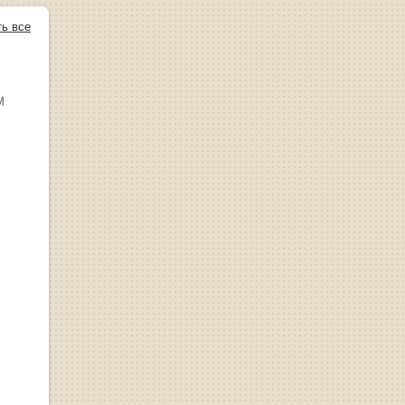
ть все
М