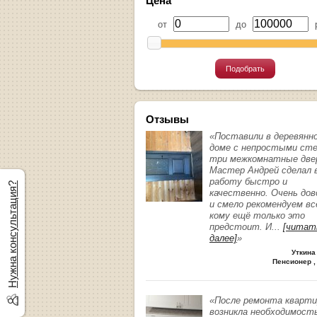
Цена
от
до
р
Подобрать
Отзывы
«Поставили в деревянн
доме с непростыми ст
три межкомнатные две
Мастер Андрей сделал 
работу быстро и
Нужна консультация?
качественно. Очень до
и смело рекомендуем вс
кому ещё только это
предстоит. И
...
[читат
далее]
»
Уткина
Пенсионер ,
«После ремонта кварт
возникла необходимост