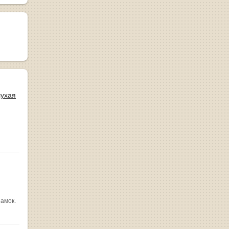
лухая
замок.