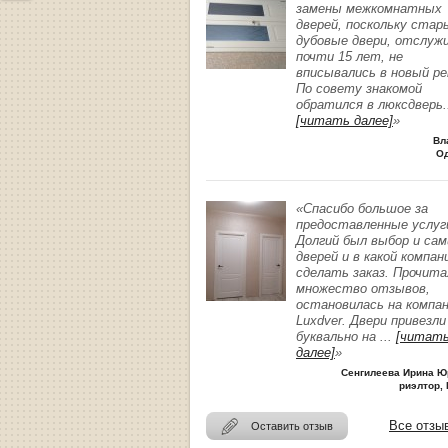
замены межкомнатных
дверей, поскольку стар
дубовые двери, отслуж
почти 15 лет, не
вписывались в новый р
По совету знакомой
обратился в люксдверь
.
[читать далее]
»
Вл
О
«Спасибо большое за
предоставленные услуг
Долгий был выбор и сам
дверей и в какой компан
сделать заказ. Прочита
множество отзывов,
остановилась на компа
Luxdver. Двери привезли
буквально на
...
[читат
далее]
»
Сенгилеева Ирина Ю
риэлтор, 
Все отзы
Оставить отзыв